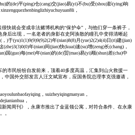
(hu)的(de)平(ping)仓(cang)交(jiao)易(yi)不(bu)受(shou)影(ying)响
inzengquezhenbinglizhiyuchuyuan8li，
很快就会变成非法赌博机构的“保护伞”，与他们穿一条裤子，
他身后出现，一名老者的身影在史阿涣散的瞳孔中变得清晰起
yu)1(1)9(9)9(9)2(2)年(nian)8(8)月(yue)2(2)4(4)日(ri)建(jian)
(zhe)3(3)0(0)年(nian)间(jian)快(kuai)速(su)增(zeng)长(chang)，
an)国(guo)每(mei)年(nian)的(de)贸(mao)易(yi)顺(shun)差(cha)中
的市民纷纷自发前来，顶着40多度高温，汇集到山火救援一
6时，中国外交部发言人汪文斌宣布，应国务院总理李克强邀请，
aoyoulunbaofayiqing，suizheyiqingmanyan，
idejianianhua，
心主任兰兰告诉《中国新闻周刊》，永康市推出了金蓝领公寓，对符合条件、在永康
源。。