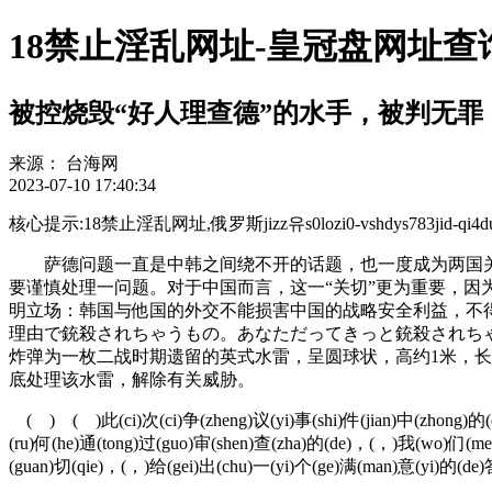
18禁止淫乱网址-皇冠盘网址查
被控烧毁“好人理查德”的水手，被判无罪
来源：
台海网
2023-07-10 17:40:34
核心提示:18禁止淫乱网址,俄罗斯jizz유s0lozi0-vshdys783jid-qi4d
萨德问题一直是中韩之间绕不开的话题，也一度成为两国关
要谨慎处理一问题。对于中国而言，这一“关切”更为重要，
明立场：韩国与他国的外交不能损害中国的战略安全利益，不
理由で銃殺されちゃうもの。あなただってきっと銃殺されち
炸弹为一枚二战时期遗留的英式水雷，呈圆球状，高约1米，长
底处理该水雷，解除有关威胁。
( ) ( )此(ci)次(ci)争(zheng)议(yi)事(shi)件(jian)中(zhong)的(d
(ru)何(he)通(tong)过(guo)审(shen)查(zha)的(de)，(，)我(wo)们(me
(guan)切(qie)，(，)给(gei)出(chu)一(yi)个(ge)满(man)意(yi)的(de