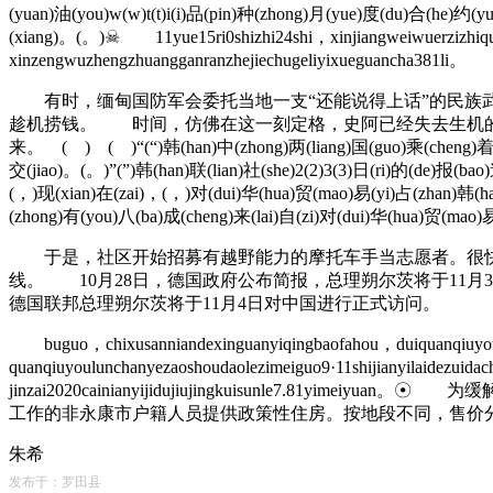
(yuan)油(you)w(w)t(t)i(i)品(pin)种(zhong)月(yue)度(du)合(he)约(
(xiang)。(。)☠ 11yue15ri0shizhi24shi，xinjiangweiwuerzizhiqux
xinzengwuzhengzhuangganranzhejiechugeliyixueguancha381li。
有时，缅甸国防军会委托当地一支“还能说得上话”的民族武
趁机捞钱。 时间，仿佛在这一刻定格，史阿已经失去生机的
来。 ( ) ( )“(“)韩(han)中(zhong)两(liang)国(guo)乘(cheng)着(zhe)
交(jiao)。(。)”(”)韩(han)联(lian)社(she)2(2)3(3)日(ri)的(de)报(ba
(，)现(xian)在(zai)，(，)对(dui)华(hua)贸(mao)易(yi)占(zhan)韩(h
(zhong)有(you)八(ba)成(cheng)来(lai)自(zi)对(dui)华(hua)贸(mao)
于是，社区开始招募有越野能力的摩托车手当志愿者。很快，
线。 10月28日，德国政府公布简报，总理朔尔茨将于11月
德国联邦总理朔尔茨将于11月4日对中国进行正式访问。
buguo，chixusanniandexinguanyiqingbaofahou，duiquanqiuyoulu
quanqiuyoulunchanyezaoshoudaolezimeiguo9·11shijianyilaidezuid
jinzai2020cainianyijidujiujingkuisunl
工作的非永康市户籍人员提供政策性住房。按地段不同，售价分别为6
朱希
发布于：罗田县