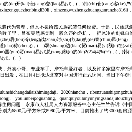
yue)的(de)开(kai)仓(cang)交(jiao)易(yi)，(，)持(chi)仓(cang)客(ke)户
inzengquezhenbingli30li，xinzengwuzhengzhuangganranzhe816li，x
装代为管理，但又不拨给该民族武装任何经费。于是，民族武装
眸子里，吕布突然感觉到一股久违的危机，一把冰冷的剑锋自
后(hou)冷(leng)战(zhan)时(shi)代(dai)的(de)春(chun)风(feng)，(，)于(
o)道(dao)称(cheng)，(，)双(shuang)边(bian)贸(mao)易(yi)额(e)在(zai)这
an)国(guo)贸(mao)易(yi)总(zong)额(e)的(de)2(2)4(4)%(%)，(，)韩(h
易(yi)。(。)
外卖小哥、专业车手、摩托车爱好者，以及许多家里有摩托车
3日出发，在11月4日抵达北京对中国进行正式访问。当日下午
nshichangdailaizhimingdaji。2020nianchu，ribenzuanshigongzhuh
achongji，youlunbeipoguanting。quanqiuyoulunyunyingsandajutouzhiy
e7.81yimeiyuan。☉ 为缓解住房问题，永康市人社局人力资源服务中
800元/平方米或8980元/平方米。目前推出了约3000套房