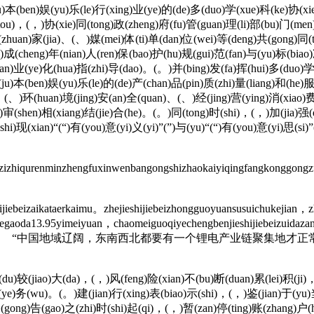
)本(ben)娱(yu)乐(le)行(xing)业(ye)的(de)多(duo)学(xue)科(ke)协(xi
(tou)，(，)协(xie)同(tong)政(zheng)府(fu)管(guan)理(li)部(bu)门(me
zhuan)家(jia)、(、)媒(mei)体(ti)单(dan)位(wei)等(deng)共(gong)同(t
)成(cheng)年(nian)人(ren)保(bao)护(hu)规(gui)范(fan)与(yu)标(bia
uan)业(ye)化(hua)指(zhi)导(dao)。(。)并(bing)发(fa)挥(hui)多(duo)学(
u)本(ben)娱(yu)乐(le)的(de)产(chan)品(pin)质(zhi)量(liang)和(he)
、(、)环(huan)境(jing)安(an)全(quan)、(、)经(jing)营(ying)消(xiao)费(
u)审(shen)相(xiang)结(jie)合(he)。(。)同(tong)时(shi)，(，)加(jia)强
shi)现(xian)“(“)有(you)意(yi)义(yi)”(”)与(yu)“(“)有(you)意(yi)思(si
izhiqurenminzhengfuxinwenbangongshizhaokaiyiqingfangkonggon
beizaikataerkaimu。zhejieshijiebeizhongguoyuansusuichukejian，z
egaoda13.95yimeiyuan，chaomeiguoqiyechengbenjieshijiebeizuidaz
hijiebeiqiuchang”。☑ “中国地域辽阔，东南西北都要有一个
(jiao)大(da)，(，)风(feng)险(xian)不(bu)断(duan)累(lei)积(ji)，(，)
g)业(ye)务(wu)。(。)建(jian)行(xing)表(biao)示(shi)，(，)鉴(jian)于(yu
gong)告(gao)之(zhi)时(shi)起(qi)，(，)暂(zan)停(ting)账(zhang)户(hu)