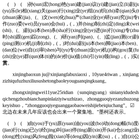
( ) ( )孙(sun)宏(hong)艳(yan)建(jian)议(yi)建(jian)立(li)剧(ju
(yu)乐(le)相(xiang)关(guan)行(xing)业(ye)组(zu)织(zhi)牵(qian)头
(zhuan)家(jia)、(、)文(wen)化(hua)产(chan)业(ye)研(yan)究(jiu)专(
作(zuo)委(wei)员(yuan)会(hui)，(，)并(bing)制(zhi)定(ding)未(wei
(shi)、(、)剧(ju)本(ben)杀(sha)行(xing)业(ye)进(jin)行(xing)专(zh
时(shi)跟(gen)踪(zong)、(、)研(yan)判(pan)、(、)监(jian)测(ce)剧(j
(ping)测(ce)机(ji)制(zhi)，(，)对(dui)剧(ju)本(ben)脚(jiao)本(ben)
(dan)位(wei)自(zi)审(shen)与(yu)专(zhuan)业(ye)机(ji)构(gou)复(f
(zhi)业(ye)群(qun)体(ti)的(de)价(jia)值(zhi)引(yin)领(ling)，(，)实(
赏
。
xinjingbaoxun ju@xinjiangfabuxiaoxi，10yue4riwan，xinjiangz
zizhiqufuzhuxiliusushetongbaoleyouguanqingkuang。
zhongxinjingwei11yue25ridian （sunqingyang）sinianyidudeshijie
qichengzhoubianchanpinlaiziyiwuzhizao。zhongguoqiyezanzhuzong
keyishuo，“zhongguoqiyeguanggaobaoweis
北边在未来几年应该也会出来一个聚集地。”墨柯还表示。
( ) ( )由(you)于(yu)原(yuan)油(you)波(bo)动(dong)幅(fu)度(du)较
(jian)行(xing)已(yi)经(jing)叫(jiao)停(ting)新(xin)开(kai)仓(can
(dong)性(xing)风(feng)险(xian)等(deng)因(yin)素(su)，(，)自(zi)公(