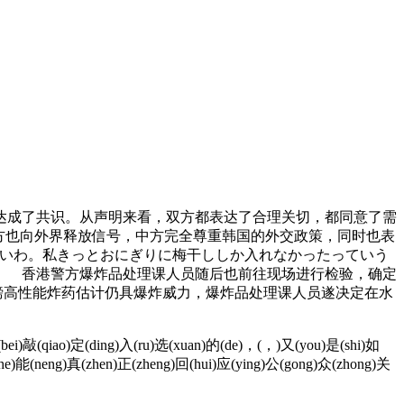
成了共识。从声明来看，双方都表达了合理关切，都同意了需
方也向外界释放信号，中方完全尊重韩国的外交政策，同时也表
ないわ。私きっとおにぎりに梅干ししか入れなかったっていう
」 香港警方爆炸品处理课人员随后也前往现场进行检验，确定
0磅高性能炸药估计仍具爆炸威力，爆炸品处理课人员遂决定在水
(bei)敲(qiao)定(ding)入(ru)选(xuan)的(de)，(，)又(you)是(shi)如
e)能(neng)真(zhen)正(zheng)回(hui)应(ying)公(gong)众(zhong)关