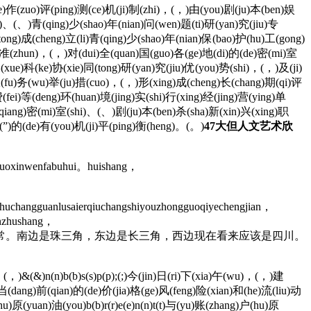
e)作(zuo)评(ping)测(ce)机(ji)制(zhi)，(，)由(you)剧(ju)本(ben)娱
n)、(、)青(qing)少(shao)年(nian)问(wen)题(ti)研(yan)究(jiu)专
ong)成(cheng)立(li)青(qing)少(shao)年(nian)保(bao)护(hu)工(gong)
o)准(zhun)，(，)对(dui)全(quan)国(guo)各(ge)地(di)的(de)密(mi)室
xue)科(ke)协(xie)同(tong)研(yan)究(jiu)优(you)势(shi)，(，)及(ji)
服(fu)务(wu)举(ju)措(cuo)，(，)形(xing)成(cheng)长(chang)期(qi)评
fei)等(deng)环(huan)境(jing)实(shi)行(xing)经(jing)营(ying)单
(qiang)密(mi)室(shi)、(、)剧(ju)本(ben)杀(sha)新(xin)兴(xing)职
)”(”)的(de)有(you)机(ji)平(ping)衡(heng)。(。)
47大但人文艺术欣
gzuoxinwenfabuhui。huishang，
huchangguanlusaierqiuchangshiyouzhongguoqiyechengjian，
anzhushang，
锂电产业链聚集地才正常。南边是珠三角，东边是长三角，西边现在看来应该是四川。
&(&)n(n)b(b)s(s)p(p);(;)今(jin)日(ri)下(xia)午(wu)，(，)建
)当(dang)前(qian)的(de)价(jia)格(ge)风(feng)险(xian)和(he)流(liu)动
原(yuan)油(you)b(b)r(r)e(e)n(n)t(t)与(yu)账(zhang)户(hu)原