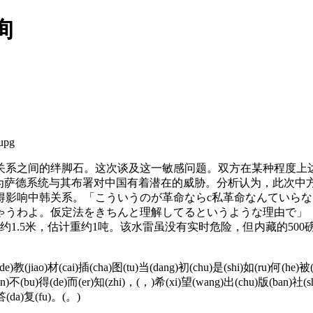
询
upg
系之间的绊脚石。这次谈及这一敏感问题。双方在某种程度上达
因为萨德系统与其布署对中国有着潜在的威胁。分析认为，此次中
得影响中韩关系。「こういうのが革命ならc私革命なんていら
ゃうわよ。仮定法をきちんと理解してるというような理由で
约1.5米，估计重约1吨。该水雷虽没有实时危险，但内藏的50
e)教(jiao)材(cai)插(cha)图(tu)当(dang)初(chu)是(shi)如(ru)何(he)被
n)不(bu)得(de)而(er)知(zhi)，(，)希(xi)望(wang)出(chu)版(ban)社(sh
)答(da)复(fu)。(。)