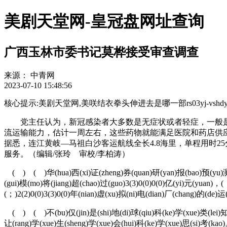
美剧天堂网-皇冠盘网址查询
广西玉林市委书记莫桦接受审查调查
来源：
中青网
2023-07-10 15:48:56
核心提示:美剧天堂网,美咲结衣拳头伸进去是哪一部rs03yj-vshdys783j
党主任认为，新冠感染者大多数是无症状或者轻症，一般是
流运输能力，估计一周左右，这些药物就能满足医院和药店供
据悉，连江黄岐—马祖白沙客运航线全长4.8海里，单程用时25
服务。（编辑/张玲 审校/李柏涛）
( ) ( )华(hua)西(xi)证(zheng)券(quan)研(yan)报(bao)预(yu)测(ce
(gui)模(mo)将(jiang)超(chao)过(guo)3(3)0(0)0(0)亿(yi)元(yuan)，(
(；)2(2)0(0)3(3)0(0)年(nian)虚(xu)拟(ni)电(dian)厂(chang)的(de)运
( ) ( )不(bu)仅(jin)是(shi)地(di)球(qiu)科(ke)学(xue)类(lei)知
让(rang)学(xue)生(sheng)学(xue)会(hui)科(ke)学(xue)思(si)考(kao)