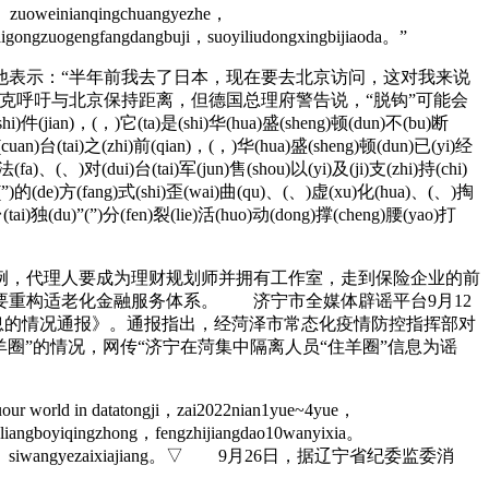
ei。zuoweinianqingchuangyezhe，
igongzuogengfangdangbuji，suoyiliudongxingbijiaoda。”
表示：“半年前我去了日本，现在要去北京访问，这对我来说
克呼吁与北京保持距离，但德国总理府警告说，“脱钩”可能会
jian)，(，)它(ta)是(shi)华(hua)盛(sheng)顿(dun)不(bu)断
)窜(cuan)台(tai)之(zhi)前(qian)，(，)华(hua)盛(sheng)顿(dun)已(yi)经
法(fa)、(、)对(dui)台(tai)军(jun)售(shou)以(yi)及(ji)支(zhi)持(chi)
g)”(”)的(de)方(fang)式(shi)歪(wai)曲(qu)、(、)虚(xu)化(hua)、(、)掏
tai)独(du)”(”)分(fen)裂(lie)活(huo)动(dong)撑(cheng)腰(yao)打
，代理人要成为理财规划师并拥有工作室，走到保险企业的前
要重构适老化金融服务体系。 济宁市全媒体辟谣平台9月12
息的情况通报》。通报指出，经菏泽市常态化疫情防控指挥部对
圈”的情况，网传“济宁在菏集中隔离人员“住羊圈”信息为谣
ur world in datatongji，zai2022nian1yue~4yue，
heliangboyiqingzhong，fengzhijiangdao10wanyixia。
di，zhongzheng、siwangyezaixiajiang。▽ 9月26日，据辽宁省纪委监委消