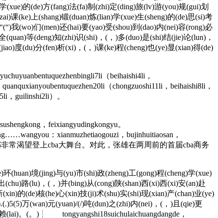
)学(xue)的(de)方(fang)法(fa)制(zhi)定(ding)旅(lv)游(you)规(gui)划
zai)课(ke)上(shang)锻(duan)炼(lian)学(xue)生(sheng)的(de)思(si)考
)“(“)我(wo)们(men)还(hai)要(yao)受(shou)到(dao)内(nei)容(rong)必
)全(quan)等(deng)知(zhi)识(shi)，(，)多(duo)是(shi)结(jie)论(lun)，
jiao)度(du)分(fen)析(xi)，(，)课(ke)程(cheng)也(ye)显(xian)得(de)
uchuyuanbentuquezhenbingli7li（beihaishi4li，
，quanquxianyoubentuquezhen20li（chongzuoshi11li，beihaishi8li，
i5li，guilinshi2li）。
sushengkong，feixiangyudingkongyu。
nfang……wangyou：xianmuzhetiaogouzi，bujinhuitiaosan，
少省区市的职业篮球俱乐部都非常渴望登上cba大舞台。对此，张雄在两周前的首届cba商务
(huan)境(jing)与(yu)市(shi)政(zheng)工(gong)程(cheng)学(xue)
)出(chu)路(lu)，(，)并(bing)从(cong)陕(shan)西(xi)西(xi)安(an)赴
xin)的(de)核(he)心(xin)技(ji)术(shu)实(shi)现(xian)产(chan)业(ye)
.(.)5(5)万(wan)元(yuan)/(/)吨(dun)之(zhi)内(nei)，(，)且(qie)更
i)赖(lai)。(。)┆ tongyangshi18suichulaichuangdangde，