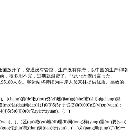
国放开了，交通没有管控，生产没有停滞，以中国的生产和物
备药，很多用不完，过期就浪费了。”ないcと僕は言った。
195180人次。客运站将持续为两岸人员来往提供优质、高效的
厂(chang)的(de)投(tou)资(zi)建(jian)设(she)市(shi)场(chang)规
(mo)达(da)到(dao)1(1)0(0)5(5)~(~)2(2)0(0)0(0)亿(yi)元(yuan)；
4(4)5(5)0(0)0(0)亿(yi)元(yuan)。(。)
(wen)、(、)区(qu)域(yu)地(di)理(li)同(tong)样(yang)需(xu)要(yao)
国(guo)伦(lun)敦(dun)调(tiao)研(yan)，(，)旁(pang)听(ting)了(le)一