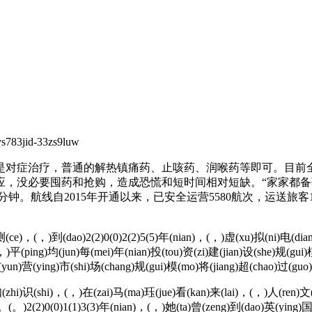
id-33zs9luw
对症治疗，普通的解热镇痛药、止咳药、润喉药等即可。目前全
应，没必要囤药和抢购，造成恐慌和短时间相对短缺。“家家都
分钟。航线自2015年开通以来，已安全运营5580航次，运送旅客
)，(，)到(dao)2(2)0(0)2(2)5(5)年(nian)，(，)虚(xu)拟(ni)电(dian)
，)平(ping)均(jun)每(mei)年(nian)投(tou)资(zi)建(jian)设(she)规(gui)模
(yun)营(ying)市(shi)场(chang)规(gui)模(mo)将(jiang)超(chao)过(guo)
(zhi)识(shi)，(，)在(zai)马(ma)珏(jue)看(kan)来(lai)，(，)人(ren)文
。(。)2(2)0(0)1(1)3(3)年(nian)，(，)她(ta)曾(zeng)到(dao)英(ying)