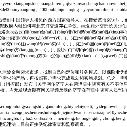
nbeiyeyouxiangongsidechuangshiren，qiyezhuyaoshengchanbaowenb
n1/3de00houyuangong。“00houbijingnianqing，yeyoufumufuchi，duida
到中国领导人接见的西方国家领导人。在接受该报采访时，他
邦政府内就如何与北京打交道存在争议。绿党籍外交部长贝尔伯
uan)台(tai)并(bing)非(fei)偶(ou)然(ran)性(xing)事(shi)件(
mou)的(de)结(jie)果(guo)之(zhi)一(yi)。(。)在(zai)佩(pei)洛(luo)西(xi
fang)交(jiao)往(wang)约(yue)束(shu)，(，)在(zai)国(guo)内(nei)立(li)
(”)等(deng)方(fang)面(mian)，(，)以(yi)“(“)切(qie)香(xiang)肠(chan
hi)探(tan)中(zhong)方(fang)的(de)底(di)线(xian)，(，)为(wei)“(“)台(
老龄金融需求市场，找到自己的定位和服务模式。以保险业为例
户需求的产品，再按照客户需求完成规划和实施规划。总之，需
小组（指挥部）发布《关于网传济宁人在菏泽集中隔离有关不实信
核，均无发现近期有网民视频反映的济宁在菏集中隔离人员“住羊
ngbutongyaxingshi，ganranfengzhiyuelaiyuedi。yideguoweili，juo
nrixinzengquezhenrenshufengzhijiejin30wanli，erzaixiajihe10yuez
，zhudaoduzhucongba.1，ba.5zaidaoxbb，meicifengzhidougeng
违纪违法，目前正接受纪律审查和监察调查。。