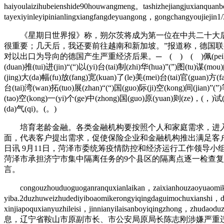
haiyoulaizihubeienshide90houwangmeng。tashizhejiangjuxianqua
tayexiyinleyipinianlingxiangfangdeyuangong，gongchangyoujieji
《星期日世界报》称，朔尔茨将成为第一位在中共二十大后受
很重要；几天后，我还要前往越南和新加坡。”报道称，德国联
对以出口为导向的德国产生严重经济后果。─ ( ) ( )佩(pei)洛(luo)西(xi)窜(c
(duan)推(tui)进(jin)“(“)以(yi)台(tai)制(zhi)华(hua)”(”)图(tu)谋(
(jing)大(da)幅(fu)放(fang)宽(kuan)了(le)美(mei)台(tai)官(guan)方(
台(tai)湾(wan)拓(tuo)展(zhan)“(“)国(guo)际(ji)空(kong)间(jian)”
(tao)空(kong)一(yi)个(ge)中(zhong)国(guo)原(yuan)则(ze)，(，)试(s
(da)气(qi)。(。)
培育老龄金融。各类金融机构要按照个人和家庭需求，进入
面，代表客户提出需求，促使保险企业和金融机构推出满足客
日讯 9月11日，菏泽市委统筹疫情防控和经济运行工作领导
菏泽市承担济宁市集中隔离任务的9个县区的隔离点逐一检查复
言。
congouzhouduoguoganranquxianlaikan，zaixianhouzaoyuaomikero
yiba.2duzhuweizhudediyiboaomikerongyiqingdaguimochuxianshi，da
xinjiapoquxianyuzhileisi，jinnianyilaisanboyiqingzhong
息，辽宁省鞍山市原副市长、市公安局原局长陈志刚涉嫌严重