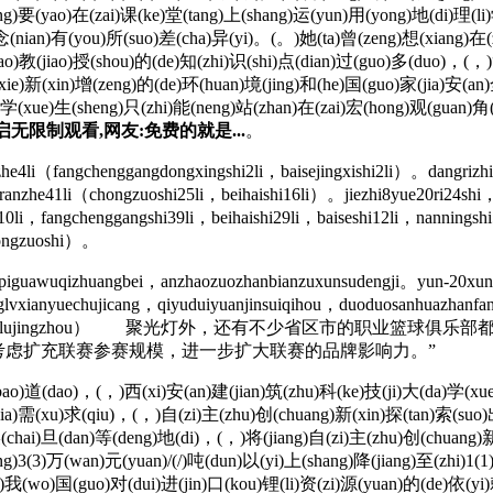
ng)要(yao)在(zai)课(ke)堂(tang)上(shang)运(yun)用(yong)地(di)理(li
念(nian)有(you)所(suo)差(cha)异(yi)。(。)她(ta)曾(zeng)想(xiang)在(
ao)教(jiao)授(shou)的(de)知(zhi)识(shi)点(dian)过(guo)多(duo)，(，
xie)新(xin)增(zeng)的(de)环(huan)境(jing)和(he)国(guo)家(jia)安(an
学(xue)生(sheng)只(zhi)能(neng)站(zhan)在(zai)宏(hong)观(guan)角(
无限制观看,网友:免费的就是...
。
li（fangchenggangdongxingshi2li，baisejingxishi2li）。dangrizhiy
ranzhe41li（chongzuoshi25li，beihaishi16li）。jiezhi8yue20ri24shi
0li，fangchenggangshi39li，beihaishi29li，baiseshi12li，nanningsh
chongzuoshi）。
guawuqizhuangbei，anzhaozuozhanbianzuxunsudengji。yun-20xun
nglvxianyuechujicang，qiyuduiyuanjinsuiqihou，duoduosanhuazha
jilin tianxin guoshuai lujingzhou） 聚光灯外，还有不
将考虑扩充联赛参赛规模，进一步扩大联赛的品牌影响力。”
(dao)，(，)西(xi)安(an)建(jian)筑(zhu)科(ke)技(ji)大(da)学(xue)环
jia)需(xu)求(qiu)，(，)自(zi)主(zhu)创(chuang)新(xin)探(tan)索(suo
chai)旦(dan)等(deng)地(di)，(，)将(jiang)自(zi)主(zhu)创(chuang)新(
3(3)万(wan)元(yuan)/(/)吨(dun)以(yi)上(shang)降(jiang)至(zhi)1(1)
e)我(wo)国(guo)对(dui)进(jin)口(kou)锂(li)资(zi)源(yuan)的(de)依(y