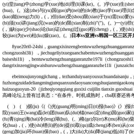
(yi)堂(tang)中(zhong)学(xue)地(di)理(li)课(ke)。(。)学(xue)生(she
(hua)。(。)这(zhe)与(yu)国(guo)内(nei)的(de)教(jiao)学(xue)理(li)
(kao)能(neng)力(li)，(，)但(dan)受(shou)限(xian)于(yu)需(xu)要(y
(bi)须(xu)讲(jiang)完(wan)的(de)限(xian)制(zhi)”(”)。(。)一(yi)些(
(，)缺(que)少(shao)论(lun)证(zheng)过(guo)程(cheng)，(，)使(shi)
较(jiao)为(wei)枯(ku)燥(zao)。(。)
日本vs亚洲vs韩国一区三区开启
8yue20ri0-24shi，guangxixinzengbentuwuzhengzhuangganranzhe4
chongzuoshi3li），jiechugeliyixueguanchabentuwuzhengzhuanggan
baiseshi1li），bentuwuzhengzhuangganranzhe197li（chongzuoshi11
dangrixinzengjingwaishuruwuzhengzhuangganranzhe11li（junzai
ebeimoujunyongjichang，tezhanduiyuanyouxuchuandaisanju，pi
fuzhongzuidadeliangmingjunquanxundaoyuancongshuqianmigaoko
haizuoguoyun-20（jizheqiyongqiang guxixi cui
高峰论坛上曾有过表态：“在条件、时机成熟时，cba联赛还
( ) ( )据(ju)《(《)光(guang)明(ming)日(ri)报(bao)》(》)报(bao)道
院(yuan)王(wang)磊(lei)团(tuan)队(dui)锚(mao)定(ding)国(guo)家(
(fu)青(qing)海(hai)冷(leng)湖(hu)、(、)格(ge)尔(er)木(mu)和(he)柴(
化(hua)，(，)使(shi)锂(li)的(de)提(ti)取(qu)成(cheng)本(ben)从(cong)
(geng)加(jia)环(huan)保(bao)，(，)大(da)大(da)降(jiang)低(di)了(l