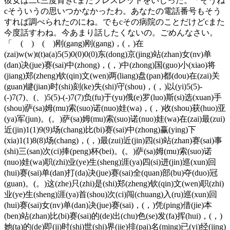
彼女は二c三度肯きcまたブレスレットをいじった。「そうね
cそういうの思いつかなかったわ。あなたの電話番号もそう
すれば調べられたのにね。でもcその病院のことだけどcまた
今度話すわね。今あまり話したくないの。ごめんなさい。
「 ( ) ( )刚(gang)刚(gang)，(，)在
(zai)w(w)t(t)a(a)5(5)0(0)0(0)东(dong)京(jing)站(zhan)女(nv)单
(dan)决(jue)赛(sai)中(zhong)，(，)中(zhong)国(guo)小(xiao)将
(jiang)郑(zheng)钦(qin)文(wen)两(liang)盘(pan)都(dou)在(zai)关
(guan)键(jian)时(shi)刻(ke)失(shi)守(shou)，(，)以(yi)5(5)-
(-)7(7)、(、)5(5)-(-)7(7)负(fu)于(yu)俄(e)罗(luo)斯(si)选(xuan)手
(shou)萨(sa)姆(mu)索(suo)诺(nuo)娃(wa)，(，)收(shou)获(huo)亚
(ya)军(jun)。(。)萨(sa)姆(mu)索(suo)诺(nuo)娃(wa)在(zai)最(zui)
近(jin)1(1)9(9)场(chang)比(bi)赛(sai)中(zhong)赢(ying)下
(xia)1(1)8(8)场(chang)，(，)最(zui)近(jin)四(si)站(zhan)赛(sai)事
(shi)三(san)次(ci)捧(peng)杯(bei)。(。)萨(sa)姆(mu)索(suo)诺
(nuo)娃(wa)职(zhi)业(ye)生(sheng)涯(ya)四(si)进(jin)巡(xun)回
(hui)赛(sai)单(dan)打(da)决(jue)赛(sai)全(quan)部(bu)夺(duo)冠
(guan)。(。)这(zhe)只(zhi)是(shi)郑(zheng)钦(qin)文(wen)职(zhi)
业(ye)生(sheng)涯(ya)首(shou)次(ci)闯(chuang)入(ru)巡(xun)回
(hui)赛(sai)女(nv)单(dan)决(jue)赛(sai)，(，)凭(ping)借(jie)本
(ben)站(zhan)比(bi)赛(sai)的(de)出(chu)色(se)发(fa)挥(hui)，(，)
她(ta)的(de)即(ji)时(shi)世(shi)界(jie)排(pai)名(ming)已(yi)经(jing)