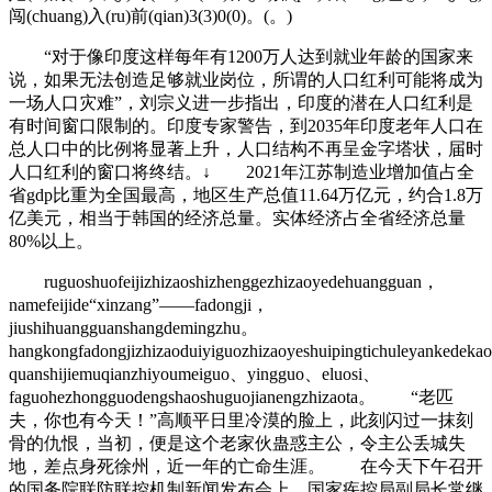
闯(chuang)入(ru)前(qian)3(3)0(0)。(。)
“对于像印度这样每年有1200万人达到就业年龄的国家来
说，如果无法创造足够就业岗位，所谓的人口红利可能将成为
一场人口灾难”，刘宗义进一步指出，印度的潜在人口红利是
有时间窗口限制的。印度专家警告，到2035年印度老年人口在
总人口中的比例将显著上升，人口结构不再呈金字塔状，届时
人口红利的窗口将终结。↓ 2021年江苏制造业增加值占全
省gdp比重为全国最高，地区生产总值11.64万亿元，约合1.8万
亿美元，相当于韩国的经济总量。实体经济占全省经济总量
80%以上。
ruguoshuofeijizhizaoshizhenggezhizaoyedehuangguan，
namefeijide“xinzang”——fadongji，
jiushihuangguanshangdemingzhu。
hangkongfadongjizhizaoduiyiguozhizaoyeshuipingtichuleyankedek
quanshijiemuqianzhiyoumeiguo、yingguo、eluosi、
faguohezhongguodengshaoshuguojianengzhizaota。 “老匹
夫，你也有今天！”高顺平日里冷漠的脸上，此刻闪过一抹刻
骨的仇恨，当初，便是这个老家伙蛊惑主公，令主公丢城失
地，差点身死徐州，近一年的亡命生涯。 在今天下午召开
的国务院联防联控机制新闻发布会上，国家疾控局副局长常继