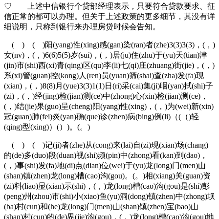
♡ 上述中信银行个贷部经理表示，只要符合贷款要求、征
信正常的都可以办理。但关于上述政策的更多细节，其没有详
细说明，只称到银行来办理房贷时候会告知。
( ) ( )阳(yang)性(xing)感(gan)染(ran)者(zhe)3(3)3(3)，(，)
女(nv)，(，)6(6)5(5)岁(sui)，(，)居(ju)住(zhu)于(yu)天(tian)津
(jin)市(shi)西(xi)青(qing)区(qu)李(li)七(qi)庄(zhuang)街(jie)，(，)
系(xi)管(guan)控(kong)人(ren)员(yuan)筛(shai)查(zha)发(fa)现
(xian)，(，)8(8)月(yue)3(3)1(1)日(ri)采(cai)集(ji)咽(yan)拭(shi)子
(zi)，(，)经(jing)检(jian)测(ce)中(zhong)心(xin)检(jian)测(ce)，
(，)结(jie)果(guo)呈(cheng)阳(yang)性(xing)，(，)为(wei)新(xin)
冠(guan)肺(fei)炎(yan)确(que)诊(zhen)病(bing)例(li)（(（)轻
(qing)型(xing)）(）)。(。)
( ) ( )记(ji)者(zhe)从(cong)来(lai)自(zi)现(xian)场(chang)
的(de)多(duo)段(duan)视(shi)频(pin)中(zhong)看(kan)到(dao)，
(，)事(shi)发(fa)地(di)点(dian)位(wei)于(yu)龙(long)门(men)山
(shan)镇(zhen)龙(long)槽(cao)沟(gou)。(。)相(xiang)关(guan)资
(zi)料(liao)显(xian)示(shi)，(，)龙(long)槽(cao)沟(gou)是(shi)彭
(peng)州(zhou)市(shi)小(xiao)鱼(yu)洞(dong)镇(zhen)中(zhong)坝
(ba)村(cun)和(he)龙(long)门(men)山(shan)镇(zhen)宝(bao)山
(shan)村(cun)的(de)界(jie)沟(gou)，(，)龙(long)槽(cao)沟(gou)地