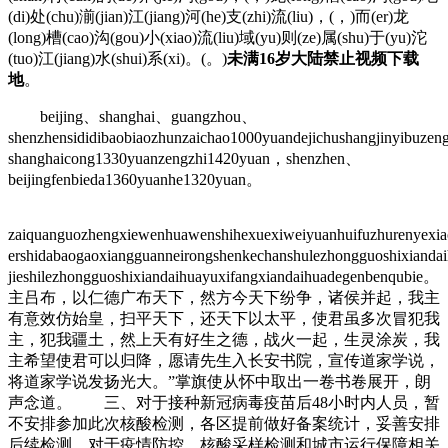
(di)处(chu)湔(jian)江(jiang)河(he)支(zhi)流(liu)，(，)而(er)龙
(long)槽(cao)沟(gou)小(xiao)流(liu)域(yu)则(ze)属(shu)于(yu)沱
(tuo)江(jiang)水(shui)系(xi)。(。)
未满16岁大陆禁止视频下载
地
。
beijing、shanghai、guangzhou、
shenzhensididibaobiaozhunzaichao1000yuandejichushangjinyibuzen
shanghaicong1330yuanzengzhi1420yuan，shenzhen、
beijingfenbieda1360yuanhe1320yuan。
zaiquanguozhengxiewenhuawenshihexuexiweiyuanhuifuzhurenyexi
ershidabaogaoxiangguanneirongshenkechanshulezhongguoshixianda
jieshilezhongguoshixiandaihuayuxifangxiandaihuadegenbenqu
主吕布，以仁德广布天下，然方今天下纷争，诸侯并起，我主
有意效仿始皇，扫平天下，还天下以太平，使君虽多次冒犯我
主，犯我疆土，然上天有好生之德，战火一起，生灵涂炭，我
主希望使君可以归降，愿请先生入长安书院，宣传道家学说，
将道家学说发扬光大。”掌旗使从怀中取出一卷书卷展开，朗
声念道。 三、对于接种新冠病毒疫苗后48小时内人员，暂
不安排参加此次核酸检测，各区提前做好备案统计，妥善安排
后续检测。对于疫情防控、核酸采样检测和城市运行保障相关