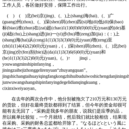
工作人员，各区做好安排，保障工作出行。
( ) ( )北(bei)京(jing)、(、)上(shang)海(hai)、(、)广
(guang)州(zhou)、(、)深(shen)圳(zhen)四(si)地(di)低(di)保(bao)
标(biao)准(zhun)在(zai)超(chao)1(1)0(0)0(0)0(0)元(yuan)的(de)基
(ji)础(chu)上(shang)进(jin)一(yi)步(bu)增(zeng)加(jia)：(：)上
(shang)海(hai)从(cong)1(1)3(3)3(3)0(0)元(yuan)增(zeng)至
(zhi)1(1)4(4)2(2)0(0)元(yuan)，(，)深(shen)圳(zhen)、(、)北(bei)
京(jing)分(fen)别(bie)达(da)1(1)3(3)6(6)0(0)元(yuan)和
(he)1(1)3(3)2(2)0(0)元(yuan)。(。)↑ jinqi，
youwangminshipinfanying，
jiningzaihejizhonggelirenyuan“zhuyangquan”。
jingshichangtaihuayiqingfangkongzhihuibuduiwoshichengdanjinings
junwuwangshangshipinfanyingdegelidianqingkuang，
cixinxiweiyaoyan。
在去年的两次合作中，他分别被拖欠了210万元和130万元
的货款，但好在最终货款都得到了结算，但今年的资金却很可
能有去无回了，“采购是我多年的朋友，说我们是应季的品，
所以账单比较短，一个月就结，然后我们就比较相信，结果现
在采购、采购的财务总监都给开除了。”なるほどcという風に