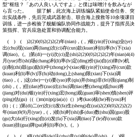
型”枢纽？「あの人良い人ですよ」と僕は味噌汁を飲みなが
ら言った。 据了解，此次海上训练编队紧贴使命任务、突
出实战条件，先后完成武器射击、联合海上搜救等10余项课目
训练，进一步检验了舰艇编队协同作战能力，提升了指挥员决
策指挥、官兵应急处置和协调配合能力。
( ) ( )2(2)0(0)2(2)2(2)年(nian)，(，)银(yin)行(xing)业(ye)
出(chu)现(xian)两(liang)次(ci)存(cun)款(kuan)利(li)率(lv)下(xia)
调(tiao)。(。)第(di)一(yi)次(ci)是(shi)2(2)0(0)2(2)2(2)年(nian)4(4)
月(yue)市(shi)场(chang)利(li)率(lv)定(ding)价(jia)自(zi)律(lv)机
(ji)制(zhi)鼓(gu)励(li)中(zhong)小(xiao)银(yin)行(xing)存(cun)款
(kuan)利(li)率(lv)浮(fu)动(dong)上(shang)限(xian)下(xia)调
(tiao)，(，)这(zhe)一(yi)要(yao)求(qiu)并(bing)非(fei)强(qiang)制
(zhi)，(，)但(dan)作(zuo)出(chu)调(tiao)整(zheng)或(huo)将
(jiang)对(dui)银(yin)行(xing)宏(hong)观(guan)审(shen)慎(shen)评
(ping)估(gu)（(（)m(m)p(p)a(a)）(）)考(kao)核(he)有(you)利
(li)；(；)第(di)二(er)次(ci)发(fa)生(sheng)在(zai)2(2)0(0)2(2)2(2)
年(nian)9(9)月(yue)，(，)彼(bi)时(shi)多(duo)数(shu)国(guo)股
(gu)大(da)行(xing)自(zi)发(fa)下(xia)调(tiao)了(le)存(cun)款
(kuan)挂(gua)牌(pai)利(li)率(lv)。(。)
( ) ( )值(zhi)得(de)注(zhu)意(yi)的(de)是(shi)，(，)报