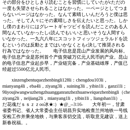
その部分をひとしきり読むことを習慣にしていたがcただの
一度も失望させられることはなかった。一ページとしてつま
らないページはなかった。なんて素晴しいんだろうと僕は思
った。そして人々にその素晴しさを伝えたいと思った。しか
し僕のまわりにはグレートギャツビイを読んだことのある人
間なんていなかったしc読んでもいいと思いそうな人間すら
いなかった。一九六八年にスコットフィッツジェラルドを読
むというのは反動とまではいかなくともc決して推奨される
行為ではなかった。 电子信息是昆山产业发展的风向标。
电子信息产业是苏州首个产值突破万亿元人民币的产业。昆山
的电子信息产业起步早，产业链完备，产业基础雄厚，产值已
经超过5500亿元人民币。
xinzengbentuquezhenbingli128li：chengdou103li，
mianyang4li，eba4li，ziyang3li，suining3li，yibin1li，ganzi1li；
9liyoujiwangwuzhengzhuangganranzhezhuanweiquezhenbingli（ch
ziyang2li，neijiang2li，mianyang1li，yibin1li，liangshan1li）。
だ花魂だｓｓｚｚоo冰★:）★@_--3:16- 大年初一，甘肃
省委书记、省人大常委会主任胡昌升实地检查兰州地铁一号线
安检工作并乘坐地铁，与乘客亲切交流，听取意见建议，送上
新春祝福。。