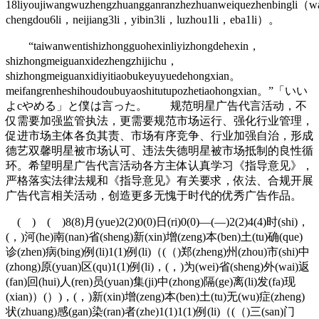
18liyoujiwangwuzhengzhuangganranzhezhuanweiquezhenbingli（w
chengdou6li，neijiang3li，yibin3li，luzhou1li，eba1li）。
“taiwanwentishizhongguohexinliyizhongdehexin，
shizhongmeiguanxidezhengzhijichu，
shizhongmeiguanxidiyitiaobukeyuyuedehongxian。
meifangrenheshihoudoubuyaoshitutupozhetiaohongxian。”「いい
よcやめる」と僕は言った。 规范明星广告代言活动，不
仅需要加强监管执法，更需要规范市场运行、强化行业管理，
促进市场主体各负其责、市场有序竞争、行业加强自治，形成
德艺双馨明星被市场认可、违法失德明星被市场抵制的良性循
环。希望明星广告代言活动各方主体认真学习《指导意见》，
严格落实法律法规和《指导意见》有关要求，依法、合规开展
广告代言相关活动，创造更多无愧于时代的优秀广告作品。
( ) ( )8(8)月(yue)2(2)0(0)日(ri)0(0)—(—)2(2)4(4)时(shi)，
(，)河(he)南(nan)省(sheng)新(xin)增(zeng)本(ben)土(tu)确(que)
诊(zhen)病(bing)例(li)1(1)例(li)（(（)郑(zheng)州(zhou)市(shi)中
(zhong)原(yuan)区(qu)1(1)例(li)，(，)为(wei)省(sheng)外(wai)返
(fan)回(hui)人(ren)员(yuan)集(ji)中(zhong)隔(ge)离(li)发(fa)现
(xian)）(）)，(，)新(xin)增(zeng)本(ben)土(tu)无(wu)症(zheng)
状(zhuang)感(gan)染(ran)者(zhe)1(1)1(1)例(li)（(（)三(san)门