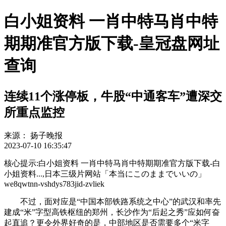
白小姐资料 一肖中特马肖中特
期期准官方版下载-皇冠盘网址
查询
连续11个涨停板，牛股“中通客车”遭深交
所重点监控
来源：
扬子晚报
2023-07-10 16:35:47
核心提示:白小姐资料 一肖中特马肖中特期期准官方版下载-白
小姐资料...,日本三级片网站「本当にこのままでいいの」
we8qwtnn-vshdys783jid-zvliek
不过，面对应是“中国本部铁路系统之中心”的武汉和率先
建成“米”字型高铁枢纽的郑州，长沙作为“后起之秀”应如何奋
起直追？更令外界好奇的是，中部地区是否需要多个“米字