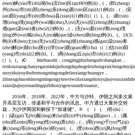
(men)峡(xia)市(shi)湖(hu)滨(bin)区(qu)9(9)例(li)，(，)郑(zheng)
州(zhou)市(shi)郑(zheng)东(dong)新(xin)区(qu)1(1)例(li)，(，)安
(an)阳(yang)市(shi)滑(hua)县(xian)1(1)例(li)）(）)。(。)新(xin)
增(zeng)境(jing)外(wai)输(shu)入(ru)无(wu)症(zheng)状(zhuang)
感(gan)染(ran)者(zhe)2(2)例(li)，(，)无(wu)新(xin)增(zeng)境
(jing)外(wai)输(shu)入(ru)确(que)诊(zhen)病(bing)例(li)。(。)3(3)
例(li)本(ben)土(tu)无(wu)症(zheng)状(zhuang)感(gan)染(ran)者
(zhe)解(jie)除(chu)医(yi)学(xue)观(guan)察(cha)（(（)信(xin)阳
(yang)市(shi)2(2)例(li)、(、)商(shang)丘(qiu)市(shi)1(1)例(li)）
(）)。(。)☪ litiebiaoshi，congjingjifazhanguilvshangkan，
renkouxiangchanyegaomidujizhongdiquhegeleizhongxinchengshiyiji
suoyiduiyuyibufennongmingongdefanxiangchuangye，
zhinengshuoshinongmingongyinweiwufaxiangshouyujiuyesuozaidi
zaizuijiajiuyenianlingqizhihouyigewunaidexuanze。
2016年、2018年、2022年，中方与沙特、伊朗之间多次展
开高层互访，传递和平与合作的讯息。中方通过大量外交斡
旋，为沙伊两国和解按下“加速键”。® ( ) ( )答(da)：
(：)该(gai)飞(fei)艇(ting)来(lai)自(zi)中(zhong)国(guo)，(，)属
(shu)民(min)用(yong)性(xing)质(zhi)，(，)用(yong)于(yu)气(qi)
象(xiang)等(deng)科(ke)研(yan)。(。)受(shou)西(xi)风(feng)带
(dai)影(ying)响(xiang)，(，)且(qie)自(zi)身(shen)控(kong)制(zhi)