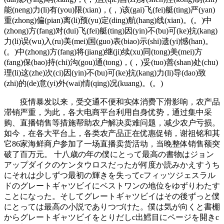
能(neng)力(li)有(you)限(xian)，(，)该(gai)飞(fei)艇(ting)严(yan)
重(zhong)偏(pian)离(li)预(yu)定(ding)航(hang)线(xian)。(。)中
(zhong)方(fang)对(dui)飞(fei)艇(ting)因(yin)不(bu)可(ke)抗(kang)
力(li)误(wu)入(ru)美(mei)国(guo)表(biao)示(shi)遗(yi)憾(han)。
(。)中(zhong)方(fang)将(jiang)继(ji)续(xu)同(tong)美(mei)方
(fang)保(bao)持(chi)沟(gou)通(tong)，(，)妥(tuo)善(shan)处(chu)
理(li)这(zhe)次(ci)因(yin)不(bu)可(ke)抗(kang)力(li)导(dao)致
(zhi)的(de)意(yi)外(wai)情(qing)况(kuang)。(。)
疫情暴发以来，受交通不便和实体消费下滑影响，农产品
滞销严重，为此，各大电商平台利用自身优势，通过集中采
购、直播销售等措施帮助农户解决卖难问题，减少农户亏损。
如今，在各大平台上，各类农产品正在优惠促销，谢祖铭和其
它86家海鲜商户参加了一场直播卖货活动，当晚整体销售额突
破了百万元。 十八歳の年の僕にとって最高の書物はジョン
アップダイクのケンタウロスだったが何度か読みかえすうち
にそれは少しずつ最初の輝きを失ってcフィッツジェスラル
ドのグレートギャツビイにベストワンの地位をゆずりわたす
ことになった。そしてグレートギャツビイはその後ずっと僕
にとっては最高の小説でありつづけた。僕は気が向くと書棚
からグレートギャツビイをとりだしc出鱈目にページを開きc