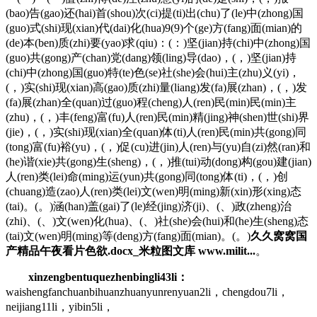
(bao)告(gao)还(hai)首(shou)次(ci)提(ti)出(chu)了(le)中(zhong)国
(guo)式(shi)现(xian)代(dai)化(hua)9(9)个(ge)方(fang)面(mian)的
(de)本(ben)质(zhi)要(yao)求(qiu)：(：)坚(jian)持(chi)中(zhong)国
(guo)共(gong)产(chan)党(dang)领(ling)导(dao)，(，)坚(jian)持
(chi)中(zhong)国(guo)特(te)色(se)社(she)会(hui)主(zhu)义(yi)，
(，)实(shi)现(xian)高(gao)质(zhi)量(liang)发(fa)展(zhan)，(，)发
(fa)展(zhan)全(quan)过(guo)程(cheng)人(ren)民(min)民(min)主
(zhu)，(，)丰(feng)富(fu)人(ren)民(min)精(jing)神(shen)世(shi)界
(jie)，(，)实(shi)现(xian)全(quan)体(ti)人(ren)民(min)共(gong)同
(tong)富(fu)裕(yu)，(，)促(cu)进(jin)人(ren)与(yu)自(zi)然(ran)和
(he)谐(xie)共(gong)生(sheng)，(，)推(tui)动(dong)构(gou)建(jian)
人(ren)类(lei)命(ming)运(yun)共(gong)同(tong)体(ti)，(，)创
(chuang)造(zao)人(ren)类(lei)文(wen)明(ming)新(xin)形(xing)态
(tai)。(。)涵(han)盖(gai)了(le)经(jing)济(ji)、(、)政(zheng)治
(zhi)、(、)文(wen)化(hua)、(、)社(she)会(hui)和(he)生(sheng)态
(tai)文(wen)明(ming)等(deng)方(fang)面(mian)。(。)
久久窝窝国
产精品午夜看片色欲.docx_米粒图文库 www.milit...
。
xinzengbentuquezhenbingli43li：
waishengfanchuanbihuanzhuanyunrenyuan2li，chengdou7li，
neijiang11li，yibin5li，