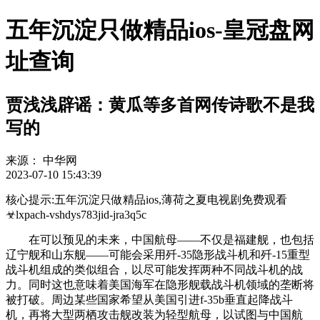
五年沉淀只做精品ios-皇冠盘网
址查询
贾浅浅辟谣：黄瓜等多首网传诗歌不是我
写的
来源：
中华网
2023-07-10 15:43:39
核心提示:五年沉淀只做精品ios,薄荷之夏电视剧免费观看
☣lxpach-vshdys783jid-jra3q5c
在可以预见的未来，中国航母——不仅是福建舰，也包括
辽宁舰和山东舰——可能会采用歼-35隐形战斗机和歼-15重型
战斗机组成的类似组合，以尽可能发挥两种不同战斗机的战
力。同时这也意味着美国海军在隐形舰载战斗机领域的垄断将
被打破。周边某些国家希望从美国引进f-35b垂直起降战斗
机，再将大型两栖攻击舰改装为轻型航母，以试图与中国航