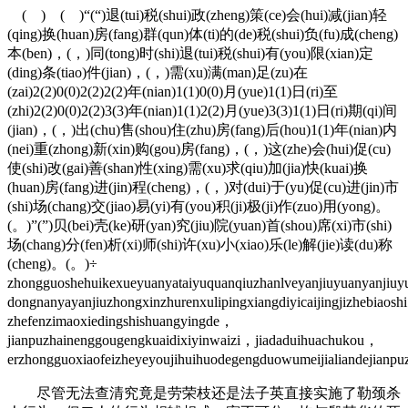
( ) ( )“(“)退(tui)税(shui)政(zheng)策(ce)会(hui)减(jian)轻
(qing)换(huan)房(fang)群(qun)体(ti)的(de)税(shui)负(fu)成(cheng)
本(ben)，(，)同(tong)时(shi)退(tui)税(shui)有(you)限(xian)定
(ding)条(tiao)件(jian)，(，)需(xu)满(man)足(zu)在
(zai)2(2)0(0)2(2)2(2)年(nian)1(1)0(0)月(yue)1(1)日(ri)至
(zhi)2(2)0(0)2(2)3(3)年(nian)1(1)2(2)月(yue)3(3)1(1)日(ri)期(qi)间
(jian)，(，)出(chu)售(shou)住(zhu)房(fang)后(hou)1(1)年(nian)内
(nei)重(zhong)新(xin)购(gou)房(fang)，(，)这(zhe)会(hui)促(cu)
使(shi)改(gai)善(shan)性(xing)需(xu)求(qiu)加(jia)快(kuai)换
(huan)房(fang)进(jin)程(cheng)，(，)对(dui)于(yu)促(cu)进(jin)市
(shi)场(chang)交(jiao)易(yi)有(you)积(ji)极(ji)作(zuo)用(yong)。
(。)”(”)贝(bei)壳(ke)研(yan)究(jiu)院(yuan)首(shou)席(xi)市(shi)
场(chang)分(fen)析(xi)师(shi)许(xu)小(xiao)乐(le)解(jie)读(du)称
(cheng)。(。)÷
zhongguoshehuikexueyuanyataiyuquanqiuzhanlveyanjiuyuanyanjiu
dongnanyayanjiuzhongxinzhurenxulipingxiangdiyicaijingjizhebiaos
zhefenzimaoxiedingshishuangyingde，
jianpuzhainenggougengkuaidixiyinwaizi，jiadaduihuachukou，
erzhongguoxiaofeizheyeyoujihuihuodegengduowumeijialiandejianp
尽管无法查清究竟是劳荣枝还是法子英直接实施了勒颈杀