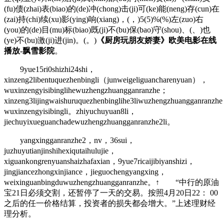
(fu)债(zhai)表(biao)的(de)冲(chong)击(ji)可(ke)能(neng)存(cun)在
(zai)持(chi)续(xu)影(ying)响(xiang)，(，)5(5)%(%)左(zuo)右
(you)的(de)目(mu)标(biao)既(ji)不(bu)保(bao)守(shou)、(、)也
(ye)不(bu)激(ji)进(jin)。(。)
《厨房玩朋友娇妻》欧美电影在线
播放-飘雪影院
。
9yue15ri0shizhi24shi，
xinzeng2libentuquezhenbingli（junweigeliguancharenyuan），
wuxinzengyisibinglihewuzhengzhuangganranzhe；
xinzeng3lijingwaishuruquezhenbinglihe3liwuzhengzhuangganranzh
wuxinzengyisibingli。zhiyuchuyuan8li，
jiechuyixueguanchadewuzhengzhuangganranzhe2li。
yangxingganranzhe2，nv，36sui，
juzhuyutianjinshihexiqutaihulujie，
xiguankongrenyuanshaizhafaxian，9yue7ricaijibiyanshizi，
jingjiancezhongxinjiance，jieguochengyangxing，
weixinguanbingduwuzhengzhuangganranzhe。↑ “中行的原油
宝21日必须交割，还暂停了一天的交易。按照4月20日22： 00
之后的任一价格结算，投资者的损失都会增大。”上述理财经
理分析。