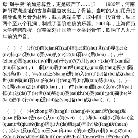
母“掰手腕”的如意算盘，更是破产了……卐 1986年，河南
舞阳贾湖遗址的古墓葬里首次出土了骨笛。当时的人们用丹顶
鹤等禽类尺骨为材料，截去两端关节，取中间一段直骨，钻上
两个至八个孔洞，制成了音阶准确的乐器。2001年，上海师范
大学特聘教授、演奏家刘正国第一次举起骨笛，吹响了八九千
年前的声音。
( ) ( )此(ci)前(qian)在(zai)结(jie)束(shu)世(shi)界(jie)女
(nv)排(pai)联(lian)赛(sai)的(de)比(bi)赛(sai)后(hou)，(，)中
(zhong)国(guo)女(nv)排(pai)于(yu)7(7)月(yue)下(xia)旬(xun)回
(hui)国(guo)，(，)随(sui)后(hou)经(jing)过(guo)防(fang)疫(yi)隔
(ge)离(li)，(，)马(ma)上(shang)进(jin)入(ru)了(le)备(bei)战(zhan)
世(shi)锦(jin)赛(sai)的(de)封(feng)闭(bi)训(xun)练(lian)。(。)一
(yi)周(zhou)之(zhi)前(qian)，(，)中(zhong)国(guo)女(nv)排(pai)
抵(di)达(da)了(le)世(shi)锦(jin)赛(sai)比(bi)赛(sai)地(di)荷(he)兰
(lan)进(jin)行(xing)适(shi)应(ying)备(bei)战(zhan)。(。)
( ) ( )中(zhong)航(hang)证(zheng)券(quan)宏(hong)观
(guan)报(bao)告(gao)认(ren)为(wei)，(，)考(kao)虑(lv)到(dao)全
(quan)球(qiu)经(jing)济(ji)大(da)概(gai)率(lv)放(fang)缓(huan)，
(，)以(yi)及(ji)近(jin)三(san)年(nian)的(de)疫(yi)情(qing)对(dui)
企(qi)业(ye)和(he)居(ju)民(min)部(bu)门(men)资(zi)产(chan)负