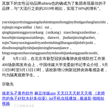
其旗下的女性运动品牌athleta也的确成为了集团表现最佳的子
品牌，与“大流行之前的2019年相比，实现了60%的增长”。
yuexiuquyetixingguangdashiminqunzhongjinyibutigaofangfanyishi，
rujinqicongwaidilai（fan）sui，
qingtiqiantongguoyuekang（suikang）xiaochengxushenbao，
huozhijiexiangsuozaishequ、danwei、jiudianjinxingbaobei。
rujin7tianyouxinguanfeiyanbentubinglibaogaodijishilvjushi，
disuihouqingdiyishijianjinxinghesuanjiance，
bingyangeanzhaoxiangguanzhiyinluoshijiankangguanlicuoshi。
✌ 9月13日，在北京市新型冠状病毒肺炎疫情防控工作第
400场新闻发布会上，中国传媒大学党委副书记李众介绍，9月
13日0时至9月13日15时，该校新增12例新冠肺炎病毒感染者，
均为隔离观察学生。。
宗敬先
操老头孑黄色软件
麻豆传媒app
天无日天天射天天视
《老师
您的兔子好软水好多动漫》hd手机在线播放 - 极速影
啪啪短
视频
发布于：三江侗族自治县