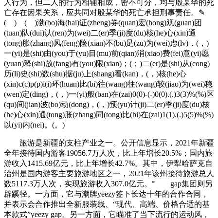
人行为，但二人的行为相辅相成，密不可分，均与殷某华的死
亡存在因果关系，应共同对殷某华的死亡承担刑事责任。✎
( ) ( )渤(bo)海(hai)证(zheng)券(quan)宏(hong)观(guan)团
(tuan)队(dui)认(ren)为(wei)二(er)季(ji)度(du)核(he)心(xin)通
(tong)胀(zhang)风(feng)险(xian)不(bu)足(zu)为(wei)虑(lv)，(，)
一(yi)是(shi)由(you)于(yu)目(mu)前(qian)消(xiao)费(fei)意(yi)愿
(yuan)释(shi)放(fang)有(you)限(xian)；(；)二(er)是(shi)从(cong)
历(li)史(shi)数(shu)据(ju)上(shang)看(kan)，(，)核(he)心
(xin)c(c)p(p)i(i)环(huan)比(bi)往(wang)往(wang)较(jiao)为(wei)稳
(wen)定(ding)，(，)一(yi)般(ban)在(zai)0(0)-(-)0(0).(.)3(3)%(%)区
(qu)间(jian)波(bo)动(dong)，(，)预(yu)计(ji)二(er)季(ji)度(du)核
(he)心(xin)通(tong)胀(zhang)同(tong)比(bi)在(zai)1(1).(.)5(5)%(%)
以(yi)内(nei)。(。)
旅游是新疆的支柱产业之一。公开信息显示，2021年新疆
全年接待国内游客19056.7万人次，比上年增长20.5%；国内旅
游收入1415.69亿元，比上年增长42.7%。其中，伊犁哈萨克自
治州是国内游客主要旅游地区之一，2021年该州接待旅游总人
数5117.3万人次，实现旅游收入307.0亿元。° gap集团则另
辟蹊径。一方面，它与潮牌yeezy签下长达十年的合作合同，
并表示会合作推出全新服装线、“现代、高端、价格合适的基
本款式”yeezy gap。另一方面，它瞄准了当下流行的运动风，