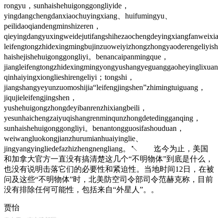
rongyu，sunhaishehuigonggongliyide，
yingdangchengdanxiaochuyingxiang、huifumingyu、
peilidaoqiandengminshizeren，
qieyingdangyuxingweidejutifangshihezaochengdeyingxiangfanweix
leifengtongzhidexingmingbujinzuoweiyizhongzhongyaoderengeliyi
haishejishehuigonggongliyi。benancaipanmingque，
jiangleifengtongzhidexingmingyongyushangyeguanggaoheyinglixu
qinhaiyingxionglieshirengeliyi；tongshi，
jiangshangyeyunzuomoshijia“leifengjingshen”zhimingtuiguang，
jiqujieleifengjingshen，
yushehuigongzhongdeyibanrenzhixiangbeili，
yesunhaichengzaiyuqishangrenminqunzhongdetedingganqing，
sunhaishehuigonggongliyi。benantongguosifashouduan，
weiwangluokongjianzhurumianhuaiyinglie、
jingyangyingliedefazhizhengnengliang。↖ 迄今为止，美国
和加拿大官方一直没有搞清楚这几个“不明物体”到底是什么，
也没有说明击落它们的必要性和紧迫性。当地时间12日，在被
问及这些“不明物体”时，北美防空司令部司令范赫克称，目前
没有排除任何可能性，包括来自“外星人”。。
贾怡