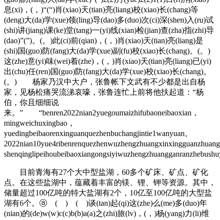
息(xi)，(，)“(“)肖(xiao)天(tian)亮(liang)校(xiao)长(chang)等
(deng)大(da)学(xue)领(ling)导(dao)多(duo)次(ci)深(shen)入(ru)试
(shi)讲(jiang)课(ke)堂(tang)一(yi)线(xian)检(jian)查(zha)指(zhi)导
(dao)”(”)。(。)此(ci)前(qian)，(，)肖(xiao)天(tian)亮(liang)是
(shi)国(guo)防(fang)大(da)学(xue)副(fu)校(xiao)长(chang)。(。)
这(zhe)意(yi)味(wei)着(zhe)，(，)肖(xiao)天(tian)亮(liang)已(yi)
出(chu)任(ren)国(guo)防(fang)大(da)学(xue)校(xiao)长(chang)。
(。) 杨家乃汉中大户，张鲁帐下文武有不少都是出自杨
家，见杨松痛哭流涕哀嚎，张鲁连忙上前将他扶起道：“杨
伯，你且细细说
来。” “benren2022nian2yuegoumaizhifubaoneibaoxian，
mingweichuxingbao，
yuedingbeibaorenxinguanquezhenbuchangjintie1wanyuan。
2022nian10yue4ribenrenquezhenwuzhengzhuangxinxingguanzhuan
shenqinglipeihoubeibaoxiangongsiyiwuzhengzhuangganranzhebushu
目前青海有27个大中型盐湖，60多个矿床、矿点、矿化
点。在这些盐湖中，蕴藏着丰富的镁、锂、钾等资源。其中，
储量超过100亿吨的特大盐湖有2个，10亿至100亿吨的大型盐
湖有6个。ⓐ ( ) ( )谈(tan)起(qi)这(zhe)么(me)多(duo)年
(nian)的(de)w(w)c(c)b(b)a(a)之(zhi)旅(lv)，(，)杨(yang)力(li)维