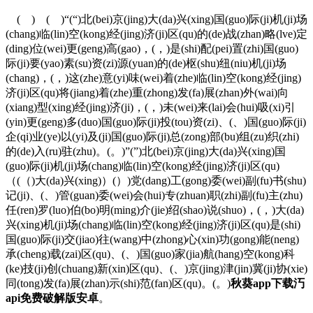
( ) ( )“(“)北(bei)京(jing)大(da)兴(xing)国(guo)际(ji)机(ji)场
(chang)临(lin)空(kong)经(jing)济(ji)区(qu)的(de)战(zhan)略(lve)定
(ding)位(wei)更(geng)高(gao)，(，)是(shi)配(pei)置(zhi)国(guo)
际(ji)要(yao)素(su)资(zi)源(yuan)的(de)枢(shu)纽(niu)机(ji)场
(chang)，(，)这(zhe)意(yi)味(wei)着(zhe)临(lin)空(kong)经(jing)
济(ji)区(qu)将(jiang)着(zhe)重(zhong)发(fa)展(zhan)外(wai)向
(xiang)型(xing)经(jing)济(ji)，(，)未(wei)来(lai)会(hui)吸(xi)引
(yin)更(geng)多(duo)国(guo)际(ji)投(tou)资(zi)、(、)国(guo)际(ji)
企(qi)业(ye)以(yi)及(ji)国(guo)际(ji)总(zong)部(bu)组(zu)织(zhi)
的(de)入(ru)驻(zhu)。(。)”(”)北(bei)京(jing)大(da)兴(xing)国
(guo)际(ji)机(ji)场(chang)临(lin)空(kong)经(jing)济(ji)区(qu)
（(（)大(da)兴(xing)）(）)党(dang)工(gong)委(wei)副(fu)书(shu)
记(ji)、(、)管(guan)委(wei)会(hui)专(zhuan)职(zhi)副(fu)主(zhu)
任(ren)罗(luo)伯(bo)明(ming)介(jie)绍(shao)说(shuo)，(，)大(da)
兴(xing)机(ji)场(chang)临(lin)空(kong)经(jing)济(ji)区(qu)是(shi)
国(guo)际(ji)交(jiao)往(wang)中(zhong)心(xin)功(gong)能(neng)
承(cheng)载(zai)区(qu)、(、)国(guo)家(jia)航(hang)空(kong)科
(ke)技(ji)创(chuang)新(xin)区(qu)、(、)京(jing)津(jin)冀(ji)协(xie)
同(tong)发(fa)展(zhan)示(shi)范(fan)区(qu)。(。)
秋葵app下载汅
api免费破解版安卓
。