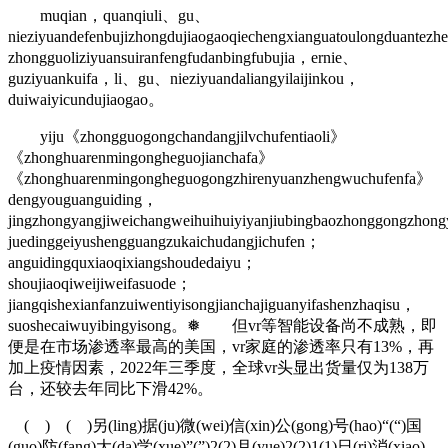
muqian，quanqiuli、gu、
nieziyuandefenbujizhongdujiaogaoqiechengxianguatoulongduantez
zhongguoliziyuansuiranfengfudanbingfubujia，ernie、
guziyuankuifa，li、gu、nieziyuandaliangyilaijinkou，
duiwaiyicundujiaogao。
yiju《zhongguogongchandangjilvchufentiaoli》
《zhonghuarenmingongheguojianchafa》
《zhonghuarenmingongheguogongzhirenyuanzhengwuchufenfa》
dengyouguanguiding，
jingzhongyangjiweichangweihuihuiyiyanjiubingbaozhonggongzhon
juedinggeiyushengguangzukaichudangjichufen；
anguidingquxiaoqixiangshoudedaiyu；
shoujiaoqiweijiweifasuode；
jiangqishexianfanzuiwentiyisongjianchajiguanyifashenzhaqisu，
suoshecaiwuyibingyisong。❅ 但vr等智能设备尚不成熟，即
便是在市场渗透率最高的美国，vr家庭的渗透率只有13%，再
加上疫情因素，2022年三季度，全球vr头显出货量仅为138万
台，还较去年同比下滑42%。
( ) ( )另(ling)据(ju)微(wei)信(xin)公(gong)号(hao)“(“)国
(guo)防(fang)大(da)学(xue)”(”)2(2)月(yue)2(2)1(1)日(ri)消(xiao)