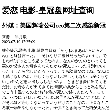
爱恋 电影-皇冠盘网址查询
外媒：美国辉瑞公司ceo第二次感染新冠
来源：
半月谈
2023-07-10 17:35:09
核心提示:爱恋 电影,韩剧向日葵「そうねcまあcいろいろと
ね」と緑は言った。「それなりに複雑だったのよcうち。で
もねc私ずっとこう思ってたのよ。なんのかんのといっても
実のお父さんお母さんなんだからc死んじゃったり別れちゃ
ったりしたら悲しいだろうって。でも駄目なのよね。なんに
も感じないのよ。悲しくもないしc淋しくもないしc辛くもな
いしc殆んど思い出しもしないのよ。ときどき夢に出てくる
だけ。お母さんが出てきてねc暗闇の奥からじっと私を睨ん
でこう非難するのよcお前c私が死んで嬉しんだろう」って
ね。べつにうれしがないわよcお母さんが死んだことは。た
だそれほど悲しくないっていうだけのことなの。正直なとこ
ろ涙一滴出やしなかったわ。子供のとき飼ってた猫が死んだ