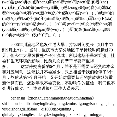
(wei)告(gao)诉(su)澎(peng)湃(pai)新(xin)闻(wen)记(ji)者(zhe)，
(，)其(qi)实(shi)每(mei)一(yi)届(jie)总(zong)决(jue)赛(sai)她(ta)
都(dou)会(hui)有(you)新(xin)的(de)感(gan)悟(wu)，(，)就(jiu)如
(ru)她(ta)在(zai)今(jin)年(nian)惜(xi)败(bai)后(hou)写(xie)下(xia)
的(de)一(yi)句(ju)话(hua)，(，)“(“)每(mei)一(yi)次(ci)都(dou)有
(you)新(xin)的(de)感(gan)悟(wu)，(，)历(li)练(lian)总(zong)结
(jie)再(zai)出(chu)发(fa)”(”)。(。)
2006年川渝地区也发生过大旱，持续时间更长（5月中旬
到9月上旬）。当时，重庆市大部分地区干旱持续时间超过70
天。但今年大旱纵贯整个长江流域，所以这场干旱对经济、社
会和生态环境的影响，比前几次典型干旱要严重得
多。 “这暂停交房贷的6个月，并不是不需要归还贷款本金
和对应利息，这笔钱并不会减少，只是相当于我们给停了6个
月，然后从第7个月开始，又开始对需要归还的贷款钱继续重
新计算而已，还款年限不会变化，不影响你的征信，我们也不
会进行催收。”上述建设银行工作人员表示。
benanshi《zhonghuarenmingongheguominfadian》
shishihoushoulibaohuyingliexingmingdeminshigongyisusonganjian。
yijuqizhongdi185tiao、di1000tiaoguiding，
qinhaiyingxionglieshidengdexingming、xiaoxiang、mingyu、