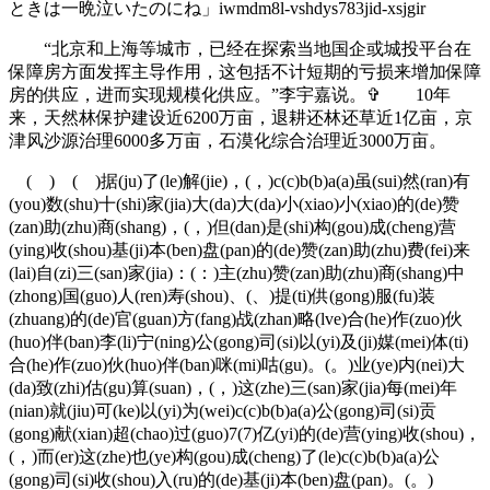
ときは一晩泣いたのにね」iwmdm8l-vshdys783jid-xsjgir
“北京和上海等城市，已经在探索当地国企或城投平台在
保障房方面发挥主导作用，这包括不计短期的亏损来增加保障
房的供应，进而实现规模化供应。”李宇嘉说。✞ 10年
来，天然林保护建设近6200万亩，退耕还林还草近1亿亩，京
津风沙源治理6000多万亩，石漠化综合治理近3000万亩。
( ) ( )据(ju)了(le)解(jie)，(，)c(c)b(b)a(a)虽(sui)然(ran)有
(you)数(shu)十(shi)家(jia)大(da)大(da)小(xiao)小(xiao)的(de)赞
(zan)助(zhu)商(shang)，(，)但(dan)是(shi)构(gou)成(cheng)营
(ying)收(shou)基(ji)本(ben)盘(pan)的(de)赞(zan)助(zhu)费(fei)来
(lai)自(zi)三(san)家(jia)：(：)主(zhu)赞(zan)助(zhu)商(shang)中
(zhong)国(guo)人(ren)寿(shou)、(、)提(ti)供(gong)服(fu)装
(zhuang)的(de)官(guan)方(fang)战(zhan)略(lve)合(he)作(zuo)伙
(huo)伴(ban)李(li)宁(ning)公(gong)司(si)以(yi)及(ji)媒(mei)体(ti)
合(he)作(zuo)伙(huo)伴(ban)咪(mi)咕(gu)。(。)业(ye)内(nei)大
(da)致(zhi)估(gu)算(suan)，(，)这(zhe)三(san)家(jia)每(mei)年
(nian)就(jiu)可(ke)以(yi)为(wei)c(c)b(b)a(a)公(gong)司(si)贡
(gong)献(xian)超(chao)过(guo)7(7)亿(yi)的(de)营(ying)收(shou)，
(，)而(er)这(zhe)也(ye)构(gou)成(cheng)了(le)c(c)b(b)a(a)公
(gong)司(si)收(shou)入(ru)的(de)基(ji)本(ben)盘(pan)。(。)