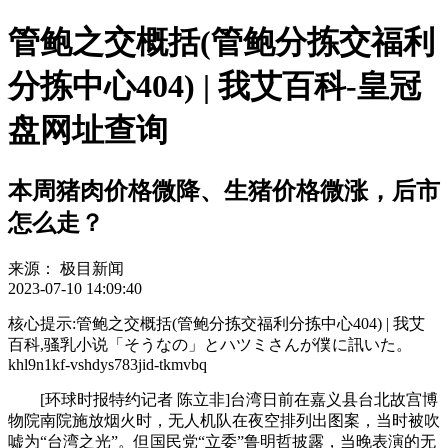
管鲍之交概括(管鲍分拣交福利
分拣中心404) | 我艾百科-皇冠
盘网址查询
本周猪肉价格微降、生猪价格微涨，后市
怎么走？
来源：
极目新闻
2023-07-10 14:09:40
核心提示:管鲍之交概括(管鲍分拣交福利分拣中心404) | 我艾
百科,骚乳小说「そうなの」とハツミさんが僕に訊いた。
khl9n1kf-vshdys783jid-tkmvbq
[环球时报特约记者 陈立非]台湾日前在嘉义县台北故宫博
物院南院施放烟火时，无人机队在夜空排列出图案，当时被吹
嘘为“台湾之光”。但国民党“立委”鲁明哲披露，当晚表演的无