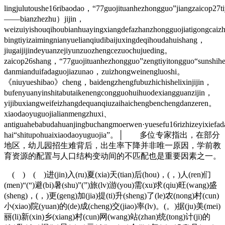
lingjulutoushe16ribaodao，“77guojituanhezhongguo”jiangzaicop27t
——bianzhezhu）jijin，
weizuiyishouqihoubianhuayingxiangdefazhanzhongguojiatigongcaiz
bingtiyizaimingnianyuelianqiudibaijuxingdeqihoudahuishang，
jiugaijijindeyuanzejiyunzuozhengcezuochujueding。
zaicop26shang，“77guojituanhezhongguo”zengtiyitongguo“sunshihe
danmianduifadaguojiazunao，zuizhongweinengluoshi。
《niuyueshibao》cheng，baidengzhengfubuzhichishelixinjijin，
bufenyuanyinshitabutaikenengcongguohuihuodexiangguanzijin，
yijibuxiangweifeizhangdequanqiuzaihaichengbenchengdanzeren。
xiaodaoyuguojialianmengzhuxi、
antiguahebabudahuanjingbuchangmoerwen·yuesefu16rizhizeyixiefada
hai“shitupohuaixiaodaoyuguojia”。│ 多位专家指出，在部分
地区，幼儿园招生难背后，出生率下降并非唯一原因，学前教
育资源的配置与人口结构变动间的不匹配也是重要因素之一。
( ) ( )进(jin)入(ru)夏(xia)天(tian)后(hou)，(，)人(ren)们
(men)“(“)避(bi)暑(shu)”(”)旅(lv)游(you)需(xu)求(qiu)旺(wang)盛
(sheng)，(，)更(geng)加(jia)提(ti)升(sheng)了(le)农(nong)村(cun)
小(xiao)院(yuan)的(de)成(cheng)交(jiao)率(lv)。(。)据(ju)美(mei)
丽(li)新(xin)乡(xiang)村(cun)网(wang)站(zhan)统(tong)计(ji)的