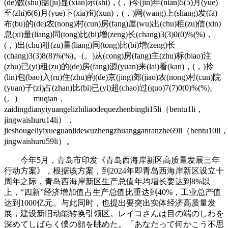
(de)数(shu)据(ju)显(xian)示(shi)，(，)今(jin)年(nian)5(5)月(yue)
至(zhi)6(6)月(yue)下(xia)旬(xun)，(，)网(wang)上(shang)发(fa)
布(bu)的(de)农(nong)村(cun)房(fang)屋(wu)出(chu)租(zu)信(xin)
息(xi)量(liang)同(tong)比(bi)增(zeng)长(chang)3(3)0(0)%(%)，
(，)出(chu)租(zu)量(liang)同(tong)比(bi)增(zeng)长
(chang)3(3)8(8)%(%)。(。)从(cong)房(fang)主(zhu)标(biao)注
(zhu)已(yi)租(zu)的(de)房(fang)源(yuan)来(lai)看(kan)，(，)拎
(lin)包(bao)入(ru)住(zhu)的(de)京(jing)郊(jiao)农(nong)村(cun)院
(yuan)子(zi)占(zhan)比(bi)已(yi)超(chao)过(guo)7(7)0(0)%(%)。
(。) muqian，
zaidingdianyiyuangelizhiliaodequezhenbingli15li（bentu1li，
jingwaishuru14li），
jieshougeliyixueguanlidewuzhengzhuangganranzhe69li（bentu10li
jingwaishuru59li）。
今年5月，青岛市印发《青岛西海岸新区高质量发展三年
行动方案》，根据该方案，到2024年即青岛西海岸新区设立十
周年之际，青岛西海岸新区生产总值年均增长要达到8%以
上，“四新”经济增加值占生产总值比重达到40%，工业总产值
达到1000亿元。与此同时，也提出要突出实体经济高质量发
展，建设新旧动能转换引领区。レイコさんは目の端のしわを
深めてしばらく僕の顔を眺めた。「あなたって何かこう不思