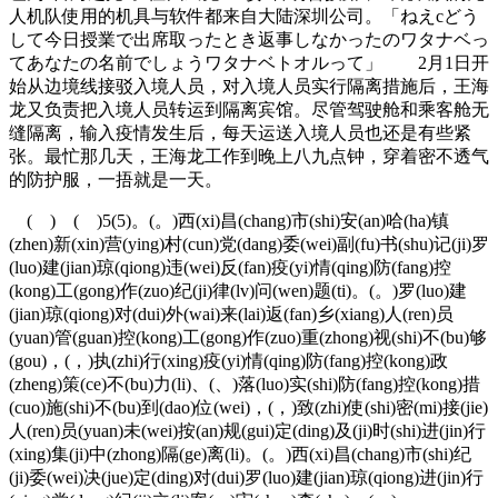
人机队使用的机具与软件都来自大陆深圳公司。「ねえcどう
して今日授業で出席取ったとき返事しなかったのワタナベっ
てあなたの名前でしょうワタナベトオルって」 2月1日开
始从边境线接驳入境人员，对入境人员实行隔离措施后，王海
龙又负责把入境人员转运到隔离宾馆。尽管驾驶舱和乘客舱无
缝隔离，输入疫情发生后，每天运送入境人员也还是有些紧
张。最忙那几天，王海龙工作到晚上八九点钟，穿着密不透气
的防护服，一捂就是一天。
( ) ( )5(5)。(。)西(xi)昌(chang)市(shi)安(an)哈(ha)镇
(zhen)新(xin)营(ying)村(cun)党(dang)委(wei)副(fu)书(shu)记(ji)罗
(luo)建(jian)琼(qiong)违(wei)反(fan)疫(yi)情(qing)防(fang)控
(kong)工(gong)作(zuo)纪(ji)律(lv)问(wen)题(ti)。(。)罗(luo)建
(jian)琼(qiong)对(dui)外(wai)来(lai)返(fan)乡(xiang)人(ren)员
(yuan)管(guan)控(kong)工(gong)作(zuo)重(zhong)视(shi)不(bu)够
(gou)，(，)执(zhi)行(xing)疫(yi)情(qing)防(fang)控(kong)政
(zheng)策(ce)不(bu)力(li)、(、)落(luo)实(shi)防(fang)控(kong)措
(cuo)施(shi)不(bu)到(dao)位(wei)，(，)致(zhi)使(shi)密(mi)接(jie)
人(ren)员(yuan)未(wei)按(an)规(gui)定(ding)及(ji)时(shi)进(jin)行
(xing)集(ji)中(zhong)隔(ge)离(li)。(。)西(xi)昌(chang)市(shi)纪
(ji)委(wei)决(jue)定(ding)对(dui)罗(luo)建(jian)琼(qiong)进(jin)行