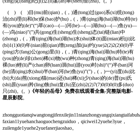
(xing)党(dang)纪(ji)立(li)案(an)审(shen)查(zha)。(。)
( ) ( )目(mu)前(qian)，(，)通(tong)过(guo)系(xi)统(tong)
治(zhi)理(li)和(he)保(bao)护(hu)，(，)青(qing)海(hai)湖(hu)特(te)
有(you)的(de)“(“)草(cao)—(—)河(he)—(—)湖(hu)—(—)鱼(yu)—
(—)鸟(niao)”(”)共(gong)生(sheng)生(sheng)态(tai)链(lian)中
(zhong)，(，)青(qing)海(hai)湖(hu)水(shui)体(ti)面(mian)积(ji)比
(bi)1(1)0(0)年(nian)前(qian)增(zeng)加(jia)约(yue)2(2)2(2)0(0)平
(ping)方(fang)公(gong)里(li)，(，)青(qing)海(hai)湖(hu)特(te)有
(you)的(de)珍(zhen)稀(xi)物(wu)种(zhong)青(qing)海(hai)湖(hu)
裸(luo)鲤(li)产(chan)卵(luan)洄(hui)游(you)时(shi)“(“)半(ban)河
(he)清(qing)水(shui)半(ban)河(he)鱼(yu)”(”)，(，)一(yi)度(du)比
(bi)大(da)熊(xiong)猫(mao)还(hai)稀(xi)少(shao)的(de)普(pu)氏
(shi)原(yuan)羚(ling)恢(hui)复(fu)至(zhi)2(2)7(7)0(0)0(0)多(duo)
只(zhi)。(。)
《年轻的岳母》免费在线观看全集-完整版电影-
星辰影院
。
zhongguotianqiwangtongjifenxilejin11nianzhongyangqixiangtaifab
faxian11yuehanchaoguochengzuiduo，qiciwei12yuehe3yue，
zuilengde1yuehe2yuefanerjiaoshao。