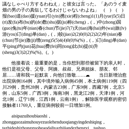
議なしゃべり方するわねえ」と彼女は言った。「あのライ麦
畑の男の子の真似してるわけじゃないわよね」 ( ) ( )
报(bao)道(dao)援(yuan)引(yin)携(xie)程(cheng)1(1)月(yue)5(5)日
(ri)发(fa)布(bu)的(de)数(shu)据(ju)称(cheng)，(，)中(zhong)国
(guo)兔(tu)年(nian)春(chun)节(jie)7(7)天(tian)海(hai)外(wai)旅(lv)
游(you)订(ding)单(dan)，(，)较(jiao)2(2)0(0)2(2)2(2)年(nian)春
(chun)节(jie)激(ji)增(zeng)5(5)4(4)0(0)%(%)，(，)订(ding)单(dan)
平(ping)均(jun)花(hua)费(fei)同(tong)比(bi)提(ti)升
(sheng)3(3)2(2)%(%)。(。)
他接着说：最重要的是，当你想到那些被留下的亲人时，
他们是祖父母、父母、阿姨、叔叔、兄弟姐妹、朋友、邻
居……请和我一起默哀，向他们致敬……☁ 当日新增治愈
出院病例164例，其中境外输入病例45例，本土病例119例（四
川29例，贵州28例，内蒙古23例，广东9例，西藏7例，北京5
例，山东5例，广西3例，海南3例，黑龙江2例，天津1例，河
北1例，辽宁1例，江西1例，云南1例），解除医学观察的密切
接触者11769人，重症病例较前一日增加1例。
aisipazuihoubiaoshi，
zhongguozaimuhouyezuolehenduoqiangyingdeshiqing，
tazhideshizhongguoheaodaliyazhijiandezhengyi。tashuo，