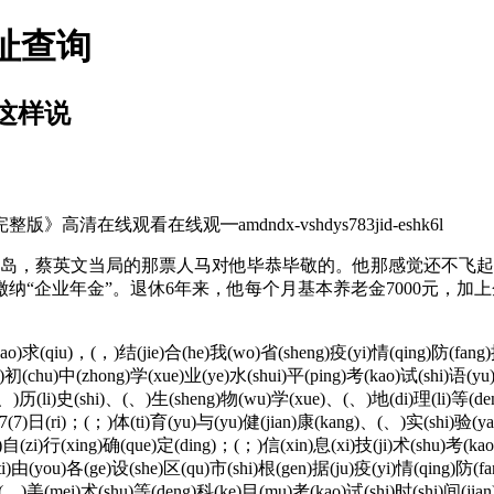
网址查询
这样说
在线观看在线观━amdndx-vshdys783jid-eshk6l
，蔡英文当局的那票人马对他毕恭毕敬的。他那感觉还不飞起来
“企业年金”。退休6年来，他每个月基本养老金7000元，加上
o)求(qiu)，(，)结(jie)合(he)我(wo)省(sheng)疫(yi)情(qing)防(fang
heng)初(chu)中(zhong)学(xue)业(ye)水(shui)平(ping)考(kao)试(shi
)历(li)史(shi)、(、)生(sheng)物(wu)学(xue)、(、)地(di)理(li)等(deng
)1(1)7(7)日(ri)；(；)体(ti)育(yu)与(yu)健(jian)康(kang)、(、)实(shi)验(
g)自(zi)行(xing)确(que)定(ding)；(；)信(xin)息(xi)技(ji)术(shu)考(kao
体(ti)由(you)各(ge)设(she)区(qu)市(shi)根(gen)据(ju)疫(yi)情(qing)防(
(、)美(mei)术(shu)等(deng)科(ke)目(mu)考(kao)试(shi)时(shi)间(jian)