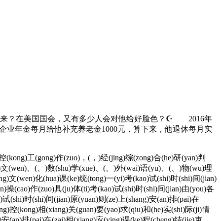
？在美国国会，又有多少人会对他给好脸色？☪ 2016年
企业年金每月给他补充养老金1000元，算下来，他退休每月实
)控(kong)工(gong)作(zuo)，(，)经(jing)综(zong)合(he)研(yan)判
)语(yu)文(wen)、(、)数(shu)学(xue)、(、)外(wai)语(yu)、(、)物(wu)理
)文(wen)化(hua)课(ke)统(tong)一(yi)考(kao)试(shi)时(shi)间(jian)
yan)操(cao)作(zuo)具(ju)体(ti)考(kao)试(shi)时(shi)间(jian)由(you)各
)试(shi)时(shi)间(jian)原(yuan)则(ze)上(shang)安(an)排(pai)在
fang)控(kong)相(xiang)关(guan)要(yao)求(qiu)和(he)实(shi)际(ji)情
安(an)排(pai)在(zai)相(xiang)应(ying)课(ke)程(cheng)结(jie)束