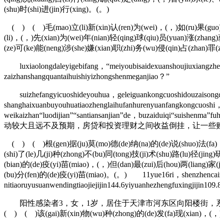
(shu)时(shi)进(jin)行(xing)。(。)
( ) ( )毛(mao)立(li)新(xin)认(ren)为(wei)，(，)如(ru)果(guo)李(l
(li)，(，)先(xian)为(wei)年(nian)轻(qing)球(qiu)员(yuan)涨(zhang
(ze)可(ke)能(neng)涉(she)嫌(xian)职(zhi)务(wu)侵(qin)占(zhan)罪(
luxiaolongdaleyigebifang，“meiyoubisaidexuanshoujiuxiangzhel
zaizhanshangquantaihuishiyizhongshenmeganjiao？”
suizhefangyicuoshideyouhua，geleiguankongcuoshidouzaisong
shanghaixuanbuyouhuatiaozhenglaihufanhurenyuanfangkongcuoshi，qi
weikaizhan“luodijian”“santiansanjian”de，b
动较大且远不及预期，房贷和投资理财之间收益倒挂，让一些
( ) ( )根(gen)据(ju)莫(mo)德(de)纳(na)的(de)说(shuo)法(fa)，(，)辉(
(shi)了(le)几(ji)种(zhong)不(bu)同(tong)技(ji)术(shu)路(lu)径(ji
(bian)的(de)疫(yi)苗(miao)，(，)但(dan)最(zui)后(hou)两(liang)家(ji
(bu)分(fen)的(de)疫(yi)苗(miao)。(。) 11yue16ri，shenzhencaizhen
nitiaoruyusuanwendingtiaojiejijin144.6yiyuanhezhengfuxingjijin10
阳性感染者3，女，1岁，居住于天津市河东区向阳楼街，系非管
( ) ( )该(gai)新(xin)物(wu)种(zhong)的(de)发(fa)现(xian)，(，)又