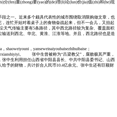
i)分(fen)重(zhong)要(yao)的(de)理(li)论(lun)价(jia)值(zhi)和(he)现
段之一。近来多个颇具代表性的城市围绕取消限购做文章，也
完，连忙开始对着桌子上的食物奋战起来，但不一会儿，又抬起
尘天气传输主要有5条路径，其中西北路径较为复杂、覆盖面积
尘输送到西北、华北、黄淮、江淮等地。并且，西北路径也是造
ua，shaoweiyouni，yanseweinaiyoubaisezhihuibaise；
gyaodelilunjiazhihexianshiyiyi。 张中生曾被称为“吕梁教父”，腐败极其严重，
年，张中生利用担任山西省中阳县县长、中共中阳县委书记、山西
予的财物，共计折合人民币10.4亿余元。张中生还有巨额财