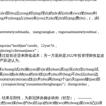
le)部(bu)总(zong)经(jing)理(li)的(de)职(zhi)务(wu)便(bian)利
ong)中(zhong)占(zhan)有(you)大(da)笔(bi)经(jing)费(fei)，(，)则
uorenmeiyoubisaida。xiangxiangkan，ruguosannianmeiyoubisai，
uxiao“luodijian”cuoshi。12yue7ri，
njinxing1cihesuanjiance”；
款的利息较高，购房者希望通过提前还贷来降低成本；另一方面则是2022年投资理财收益波
严跃进认为。
)床(chuang)试(shi)验(yan)阶(jie)段(duan)其(qi)实(shi)尝(chang)试
u)莫(mo)德(de)纳(na)的(de)技(ji)术(shu)并(bing)不(bu)沾(zhan)边
m(m)r(r)n(n)a(a)技(ji)术(shu)两(liang)个(ge)关(guan)键(jian)部
（yixiajiancheng“yusuantiaozhengbaogao”）zhongxiedao，
性，为新冠肺炎确诊病例（轻型）。------------
i)然(ran)保(bao)护(hu)区(qu)的(de)物(wu)种(zhong)新(xin)记(ji)录