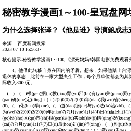
秘密教学漫画1～100-皇冠盘
为什么选择张译？《他是谁》导演鲍成志
来源：
百度新闻搜索
2023-07-10 16:56:37
核心提示:秘密教学漫画1～100,《漂亮妈妈3韩国电影免费观看完整版》高清
3。他借此转移自身在国内的矛盾。想来，如果他踏上台湾岛
退休的李志，此前在一家大型央企工作，每个月单位都会为其缴纳
际收入8000元。
( ) ( )根(gen)据(ju)教(jiao)育(yu)部(bu)有(you)关(guan)要(ya
(pan)确(que)定(ding)：(：)2(2)0(0)2(2)0(0)年(nian)我(wo)省(s
(li)、(、)化(hua)学(xue)、(、)道(dao)德(de)与(yu)法(fa)治(zhi)、(、
为(wei)2(2)0(0)2(2)0(0)年(nian)7(7)月(yue)1(1)4(4)日(ri)至(zhi
(ge)设(she)区(qu)市(shi)根(gen)据(ju)实(shi)际(ji)情(qing)况(kuan
(zai)7(7)月(yue)1(1)7(7)日(ri)后(hou)进(jin)行(xing)，(，)具(ju)
(qing)况(kuang)自(zi)行(xing)确(que)定(ding)；(；)音(yin)乐(le)、