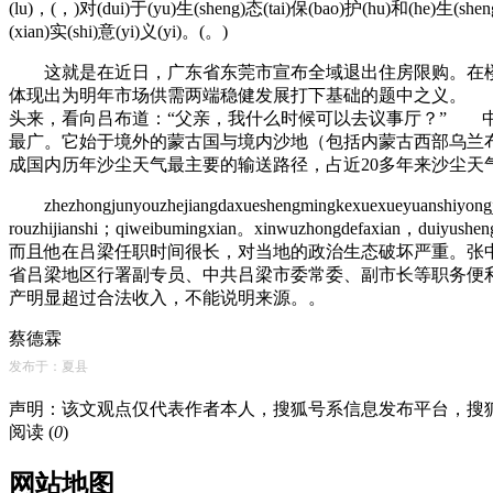
(lu)，(，)对(dui)于(yu)生(sheng)态(tai)保(bao)护(hu)和(he)生(shen
(xian)实(shi)意(yi)义(yi)。(。)
这就是在近日，广东省东莞市宣布全域退出住房限购。在楼
体现出为明年市场供需两端稳健发展打下基础的题中之义。 
头来，看向吕布道：“父亲，我什么时候可以去议事厅？” 
最广。它始于境外的蒙古国与境内沙地（包括内蒙古西部乌兰
成国内历年沙尘天气最主要的输送路径，占近20多年来沙尘天气的
zhezhongjunyouzhejiangdaxueshengmingkexuexueyuanshiyongjun
rouzhijianshi；qiweibumingxian。xinwuzhongdefaxian，dui
而且他在吕梁任职时间很长，对当地的政治生态破坏严重。张中
省吕梁地区行署副专员、中共吕梁市委常委、副市长等职务便利
产明显超过合法收入，不能说明来源。。
蔡德霖
发布于：夏县
声明：该文观点仅代表作者本人，搜狐号系信息发布平台，搜
阅读 (
0
)
网站地图