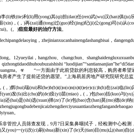
i)铁(tie)利(li)用(yong)其(qi)担(dan)任(ren)武(wu)汉(han)俱(ju)乐(
)薪(xin)，(，)再(zai)通(tong)过(guo)经(jing)纪(ji)公(gong)司(si)从(c
zui)。(。)
痘痘最好的治疗方法
。
echipangdelaoying，zhejinianxucanhainengdashangbisai，dangengd
dong。12yueyilai，hangzhou、changchun、shanghaidengluxuxuanbuq
zhongtidaodihuhoubuzaishishi “luodijian”“santiansanjian”he“di5tia
uzaiduiqi“suishenma”fuhuangma。☣ “一方面由于此前贷
购房者产生了提前还贷的愿望。”上海易居房地产研究院研究总监
hui)瑞(rui)和(he)b(b)i(i)o(o)n(n)t(t)e(e)c(c)h(h)在(zai)临(lin
ng)研(yan)发(fa)出(chu)的(de)疫(yi)苗(miao)，(，)包(bao)括(kuo)与(y
a)还(hai)是(shi)选(xuan)择(ze)了(le)包(bao)含(han)莫(mo)德(de)纳(na)
gjugongbudebenjicaizhengdierciyusuantiaozhengfangandebaogao
9.8yiyuan。
控人员筛查发现，9月7日采集鼻咽拭子，经检测中心检测，结果呈阳
(you)一(yi)次(ci)刷(shua)新(xin)了(le)天(tian)目(mu)山(shan)自(z