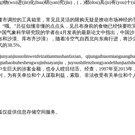
g)物(wu)进(jin)化(hua)研(yan)究(jiu)，(，)都(dou)具(ju)有(you)十(sh
市调控的工具箱里，常见且灵活的限购无疑是撩动市场神经的手
“哦。”吕征似懂非懂的点点头，见吕布身前的食物已经快要吃
中国气象科学研究院的学者在4月发表的最新论文中指出，中国沙
布和沙漠、库布齐沙漠），随着冷空气自西北向东南行进，将沙
38.5%。
yanjiusuolinwenfeizaitianmushanfaxian。qijungaibiaomianguangh
yushengtaibaohuheshengwujinhuayanjiu，juyoushifenzhon
生巨大的涉案金额，也令人瞠目结舌。经查，1997年至2013
，为有关单位和个人谋取利益，索取、非法收受有关单位和个人给
狐仅提供信息存储空间服务。