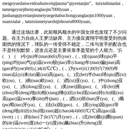
meigeyuedanweidouhuiweiqijiaona“qiyenianjin”。tuixiu6nianlai，
tameigeyuejibenyanglaojin7000yuan，
jiashangqiyenianjinmeiyuegeitabuchongyanglaojin1000yuan，
suanxialai，tatuixiumeiyueshijishouru8000yuan。
通过这场比赛，此前顺风顺水的中国女排也发现了不少问
题。在主力自由人王梦洁缺席、主力接应龚翔宇明显受到伤病
困扰的情况下，球队的一传变得不稳定，二传与攻手的配合也
不是特别默契，进攻点还是主要依靠李盈莹的个人能力。卐
( ) ( )今(jin)年(nian)6(6)月(yue)，(，)全(quan)球(qiu)平
(ping)均(jun)气(qi)温(wen)较(jiao)常(chang)年(nian)偏(pian)高
(gao)约(yue)0(0).(.)4(4)℃(℃)，(，)为(wei)1(1)9(9)7(7)9(9)年
(nian)以(yi)来(lai)最(zui)高(gao)。(。)北(bei)半(ban)球(qiu)西(xi)
欧(ou)、(、)南(nan)欧(ou)、(、)西(xi)亚(ya)、(、)中(zhong)亚
(ya)、(、)东(dong)亚(ya)、(、)美(mei)国(guo)、(、)非(fei)洲
(zhou)等(deng)地(di)相(xiang)继(ji)出(chu)现(xian)持(chi)续(xu)
高(gao)温(wen)事(shi)件(jian)，(，)西(xi)班(ban)牙(ya)、(、)葡
(pu)萄(tao)牙(ya)、(、)法(fa)国(guo)、(、)英(ying)国(guo)等
(deng)地(di)出(chu)现(xian)超(chao)4(4)0(0)℃(℃)高(gao)温
(wen)；(；)到(dao)了(le)7(7)月(yue)，(，)北(bei)极(ji)圈(quan)
的(de)温(wen)度(du)一(yi)度(du)飙(biao)升(sheng)至