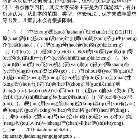
将剧本杀赋予文创属性并非新鲜事，但作为知识的延伸可行
吗？“有点像学习机，其实大家买来主要是为了玩游戏”，有分
析师认为，从剧本的范围、类型、体验玩法，保护未成年需求
等出发，儿童剧本会有很多限制。
( ) ( )中(zhong)国(guo)商(shang)飞(fei)a(a)r(r)j(j)2(2)1(1)
原(yuan)副(fu)总(zong)设(she)计(ji)师(shi)周(zhou)济(ji)生(sheng)
介(jie)绍(shao)，(，)型(xing)号(hao)合(he)格(ge)证(zheng)
（(（)t(t)c(c)）(）)是(shi)c(c)9(9)1(1)9(9)需(xu)要(yao)取(qu)得
(de)的(de)第(di)一(yi)个(ge)适(shi)航(hang)证(zheng)。(。)运
(yun)输(shu)类(lei)飞(fei)机(ji)要(yao)取(qu)得(de)商(shang)业
(ye)营(ying)运(yun)资(zi)格(ge)，(，)首(shou)要(yao)前(qian)提
(ti)是(shi)证(zheng)明(ming)飞(fei)机(ji)的(de)安(an)全(quan)性
(xing)设(she)计(ji)符(fu)合(he)中(zhong)国(guo)民(min)航
(hang)c(c)c(c)a(a)r(r)2(2)5(5)部(bu)（(（)运(yun)输(shu)类(lei)飞
(fei)机(ji)适(shi)航(hang)标(biao)准(zhun)）(）)的(de)要(yao)求
(qiu)。(。)民(min)用(yong)航(hang)空(kong)器(qi)只(zhi)有(you)
通(tong)过(guo)型(xing)号(hao)合(he)格(ge)审(shen)定(ding)，
(，)取(qu)得(de)型(xing)号(hao)合(he)格(ge)证(zheng)才(cai)能
(neng)投(tou)入(ru)生(sheng)产(chan)和(he)使(shi)用(yong)。
(。)★ 2016niantuixiudelizhi，
ciqianzaiyijiadaxingyangqigongzuo，