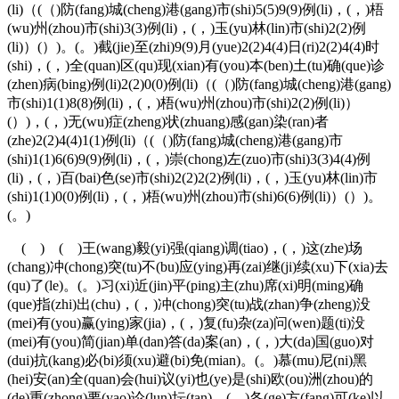
(li)（(（)防(fang)城(cheng)港(gang)市(shi)5(5)9(9)例(li)，(，)梧
(wu)州(zhou)市(shi)3(3)例(li)，(，)玉(yu)林(lin)市(shi)2(2)例
(li)）(）)。(。)截(jie)至(zhi)9(9)月(yue)2(2)4(4)日(ri)2(2)4(4)时
(shi)，(，)全(quan)区(qu)现(xian)有(you)本(ben)土(tu)确(que)诊
(zhen)病(bing)例(li)2(2)0(0)例(li)（(（)防(fang)城(cheng)港(gang)
市(shi)1(1)8(8)例(li)，(，)梧(wu)州(zhou)市(shi)2(2)例(li)）
(）)，(，)无(wu)症(zheng)状(zhuang)感(gan)染(ran)者
(zhe)2(2)4(4)1(1)例(li)（(（)防(fang)城(cheng)港(gang)市
(shi)1(1)6(6)9(9)例(li)，(，)崇(chong)左(zuo)市(shi)3(3)4(4)例
(li)，(，)百(bai)色(se)市(shi)2(2)2(2)例(li)，(，)玉(yu)林(lin)市
(shi)1(1)0(0)例(li)，(，)梧(wu)州(zhou)市(shi)6(6)例(li)）(）)。
(。)
( ) ( )王(wang)毅(yi)强(qiang)调(tiao)，(，)这(zhe)场
(chang)冲(chong)突(tu)不(bu)应(ying)再(zai)继(ji)续(xu)下(xia)去
(qu)了(le)。(。)习(xi)近(jin)平(ping)主(zhu)席(xi)明(ming)确
(que)指(zhi)出(chu)，(，)冲(chong)突(tu)战(zhan)争(zheng)没
(mei)有(you)赢(ying)家(jia)，(，)复(fu)杂(za)问(wen)题(ti)没
(mei)有(you)简(jian)单(dan)答(da)案(an)，(，)大(da)国(guo)对
(dui)抗(kang)必(bi)须(xu)避(bi)免(mian)。(。)慕(mu)尼(ni)黑
(hei)安(an)全(quan)会(hui)议(yi)也(ye)是(shi)欧(ou)洲(zhou)的
(de)重(zhong)要(yao)论(lun)坛(tan)，(，)各(ge)方(fang)可(ke)以