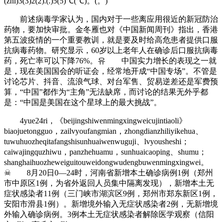
(zhi)3(3)2(2).(.)5(5)℃(℃)。(。)
前述病毒学家认为，国内对于一些离应用很近的新冠防治
药物，要加快审批。金冬雁也对《中国新闻周刊》指出，香港
第五波疫情的一个重要教训，就是要及时给高危患者提供口服
抗病毒药物。研究显示，60岁以上老年人在确诊后口服抗病毒
药，死亡率可以下降76%。유 中国实力增长的表现之一就
是，现在美国国会的听证会，经常地开成“中国专场”。不管是
讨论芯片、抖音、流浪气球、对台军售、贸易逆差还是军费预
算，“中国”都作为“主角”无法缺席，而讨论的结果无外乎都
是：“中国是美国在这个星球上的最大挑战”。
4yue24ri，《beijingshiwenmingxingweicujintiaoli》
biaojuetongguo，zailvyoufangmian，zhongdianzhiliyikehua、
tuwuhuozheqitafangshisunhuaiwenwuguji、lvyousheshi；
caiwajingquzhiwu，panzhehuamu，sunhuaicaoping、shumu；
shanghaihuozheweiguitouweidongwudengbuwenmingxingwei。
☠ 8月20日0—24时，河南省新增本土确诊病例1例（郑州
市中原区1例，为省外返回人员集中隔离发现），新增本土无
症状感染者11例（三门峡市湖滨区9例，郑州市郑东新区1例，
安阳市滑县1例）。新增境外输入无症状感染者2例，无新增境
外输入确诊病例。3例本土无症状感染者解除医学观察（信阳