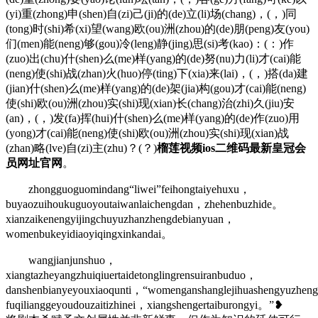
(yi)重(zhong)申(shen)自(zi)己(ji)的(de)立(li)场(chang)，(，)同
(tong)时(shi)希(xi)望(wang)欧(ou)洲(zhou)的(de)朋(peng)友(you)
们(men)能(neng)够(gou)冷(leng)静(jing)思(si)考(kao)：(：)作
(zuo)出(chu)什(shen)么(me)样(yang)的(de)努(nu)力(li)才(cai)能
(neng)使(shi)战(zhan)火(huo)停(ting)下(xia)来(lai)，(，)搭(da)建
(jian)什(shen)么(me)样(yang)的(de)架(jia)构(gou)才(cai)能(neng)
使(shi)欧(ou)洲(zhou)实(shi)现(xian)长(chang)治(zhi)久(jiu)安
(an)，(，)发(fa)挥(hui)什(shen)么(me)样(yang)的(de)作(zuo)用
(yong)才(cai)能(neng)使(shi)欧(ou)洲(zhou)实(shi)现(xian)战
(zhan)略(lve)自(zi)主(zhu)？(？)
榴莲视频ios二维码最新皇冠会
员网址官网
。
zhongguoguomindang“liwei”feihongtaiyehuxu，
buyaozuihoukuguoyoutaiwanlaichengdan，zhehenbuzhide。
xianzaikenengyijingchuyuzhanzhengdebianyuan，
womenbukeyidiaoyiqingxinkandai。
wangjianjunshuo，
xiangtazheyangzhuiqiuertaidetonglingrensuiranbuduo，
danshenbianyeyouxiaoqunti，“womenganshanglejihuashengyuzheng
fuqilianggeyoudouzaitizhinei，xiangshengertaiburongyi。”❥