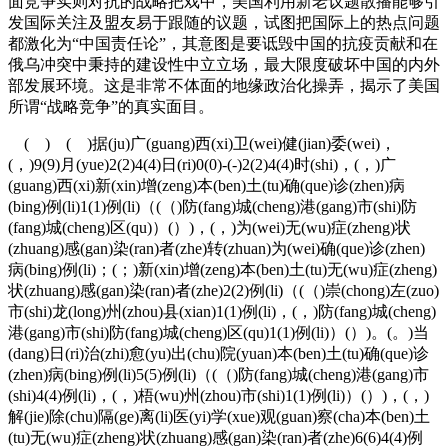
面竞争实则对抗的战略把戏中，美国利用新老议题散播能够引
发国际关注及盟友易于跟随的议题，试图把国际上的热点问题
都激化为“中国责任论”，其意图是要诋毁中国的抗疫贡献和在
俄乌冲突中秉持的建设性中立立场，最大限度破坏中国的内外
部发展环境。这是非常不体面的地缘政治化操弄，揭示了美国
所谓“战略竞争”的真实面目。
( ) ( )据(ju)广(guang)西(xi)卫(wei)健(jian)委(wei)，
(，)9(9)月(yue)2(2)4(4)日(ri)0(0)-(-)2(2)4(4)时(shi)，(，)广
(guang)西(xi)新(xin)增(zeng)本(ben)土(tu)确(que)诊(zhen)病
(bing)例(li)1(1)例(li)（(（)防(fang)城(cheng)港(gang)市(shi)防
(fang)城(cheng)区(qu)）(）)，(，)为(wei)无(wu)症(zheng)状
(zhuang)感(gan)染(ran)者(zhe)转(zhuan)为(wei)确(que)诊(zhen)
病(bing)例(li)；(；)新(xin)增(zeng)本(ben)土(tu)无(wu)症(zheng)
状(zhuang)感(gan)染(ran)者(zhe)2(2)例(li)（(（)崇(chong)左(zuo)
市(shi)龙(long)州(zhou)县(xian)1(1)例(li)，(，)防(fang)城(cheng)
港(gang)市(shi)防(fang)城(cheng)区(qu)1(1)例(li)）(）)。(。)当
(dang)日(ri)治(zhi)愈(yu)出(chu)院(yuan)本(ben)土(tu)确(que)诊
(zhen)病(bing)例(li)5(5)例(li)（(（)防(fang)城(cheng)港(gang)市
(shi)4(4)例(li)，(，)梧(wu)州(zhou)市(shi)1(1)例(li)）(）)，(，)
解(jie)除(chu)隔(ge)离(li)医(yi)学(xue)观(guan)察(cha)本(ben)土
(tu)无(wu)症(zheng)状(zhuang)感(gan)染(ran)者(zhe)6(6)4(4)例