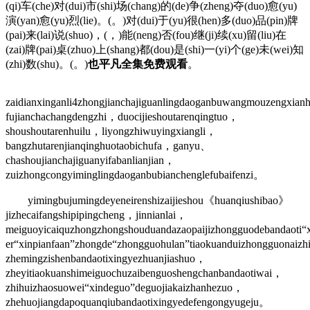
(qi)车(che)对(dui)市(shi)场(chang)的(de)争(zheng)夺(duo)愈(yu)
演(yan)愈(yu)烈(lie)。(。)对(dui)于(yu)很(hen)多(duo)品(pin)牌
(pai)来(lai)说(shuo)，(，)能(neng)否(fou)继(ji)续(xu)留(liu)在
(zai)牌(pai)桌(zhuo)上(shang)都(dou)是(shi)一(yi)个(ge)未(wei)知
(zhi)数(shu)。(。)
也平凡全集免费观看
。
zaidianxinganli4zhongjianchajiguanlingdaoganbuwangmouzengxian
fujianchachangdengzhi，duocijieshoutarenqingtuo，
shoushoutarenhuilu，liyongzhiwuyingxiangli，
bangzhutarenjianqinghuotaobichufa，ganyu、
chashoujianchajiguanyifabanlianjian，
zuizhongcongyiminglingdaoganbubianchenglefubaifenzi。
yimingbujumingdeyeneirenshizaijieshou《huanqiushibao》
jizhecaifangshipipingcheng，jinnianlai，
meiguoyicaiquzhongzhongshouduandazaopaijizhongguodebandaoti“
er“xinpianfaan”zhongde“zhongguohulan”tiaokuanduizhongguonaiz
zhemingzishenbandaotixingyezhuanjiashuo，
zheyitiaokuanshimeiguochuzaibenguoshengchanbandaotiwai，
zhihuizhaosuowei“xindeguo”deguojiakaizhanhezuo，
zhehuojiangdapoquanqiubandaotixingyedefengongyugeju。