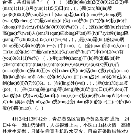
合谋，共图曹操？” ( ) ( )截(jie)至(zhi)2(2)0(0)2(2)2(2)年
(nian)1(1)1(1)月(yue)1(1)5(5)日(ri)，(，)新(xin)加(jia)坡
(po)8(8)0(0)岁(sui)以(yi)上(shang)老(lao)年(nian)中(zhong)完
(wan)成(cheng)“(“)最(zui)低(di)保(bao)护(hu)”(”)的(de)接(jie)种
(zhong)率(lv)已(yi)达(da)9(9)0(0)%(%)，(，)这(zhe)部(bu)分(fen)
高(gao)危(wei)人(ren)群(qun)病(bing)死(si)率(lv)已(yi)经(jing)降
(jiang)至(zhi)0(0).(.)5(5)1(1)%(%)，(，)是(shi)流(liu)感(gan)病
(bing)死(si)率(lv)的(de)一(yi)半(ban)。(。)全(quan)部(bu)人(ren)
口(kou)的(de)“(“)最(zui)低(di)保(bao)护(hu)”(”)率(lv)也(ye)有
(you)8(8)1(1)%(%)，(，)接(jie)种(zhong)了(le)第(di)四(si)针
(zhen)m(m)r(r)n(n)a(a)/(/)n(n)o(o)v(v)a(a)v(v)a(a)x(x)疫(yi)苗
(miao)或(huo)第(di)五(wu)针(zhen)灭(mie)活(huo)疫(yi)苗(miao)
加(jia)强(qiang)针(zhen)的(de)人(ren)口(kou)占(zhan)比(bi)达(da)
到(dao)6(6)7(7)%(%)。(。)另(ling)外(wai)，(，)新(xin)加(jia)坡
(po)、(、)香(xiang)港(gang)等(deng)地(di)近(jin)日(ri)都(dou)开
(kai)始(shi)为(wei)老(lao)年(nian)人(ren)接(jie)种(zhong)针(zhen)
对(dui)奥(ao)密(mi)克(ke)戎(rong)变(bian)体(ti)的(de)二(er)价(jia)
疫(yi)苗(miao)。(。)
4月24日13时42分，青岛黄岛区官微@黄岛发布 通报，24
日中午，因山势陡峭，人员很难上去，小珠山山林火情一高峰
处发生复燃，只能依靠直升机取水灭火。目前正采取措施对2