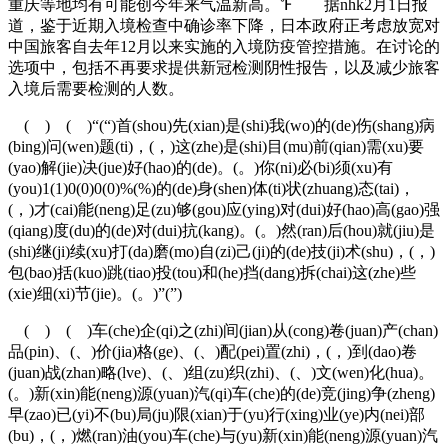
重庆等地均有可能创今年来气温新高。℉ 据nhk2月1日报
道，鉴于近期入境检查中确诊率下降，日本政府正考虑放宽对
中国旅客自去年12月以来实施的入境防疫管控措施。在讨论的
选项中，包括不再要求提供新冠检测阴性报告，以及减少旅客
入境后需要检测的人数。
( ) ( )“(“)首(shou)先(xian)是(shi)我(wo)的(de)伤(shang)病
(bing)问(wen)题(ti)，(，)这(zhe)是(shi)目(mu)前(qian)需(xu)要
(yao)解(jie)决(jue)好(hao)的(de)。(。)你(ni)必(bi)须(xu)有
(you)1(1)0(0)0(0)%(%)的(de)身(shen)体(ti)状(zhuang)态(tai)，
(，)才(cai)能(neng)足(zu)够(gou)应(ying)对(dui)好(hao)高(gao)强
(qiang)度(du)的(de)对(dui)抗(kang)。(。)然(ran)后(hou)就(jiu)是
(shi)继(ji)续(xu)打(da)磨(mo)自(zi)己(ji)的(de)技(ji)术(shu)，(，)
包(bao)括(kuo)跳(tiao)投(tou)和(he)挡(dang)拆(chai)这(zhe)些
(xie)细(xi)节(jie)。(。)”(”)
( ) ( )车(che)企(qi)之(zhi)间(jian)从(cong)卷(juan)产(chan)
品(pin)、(、)价(jia)格(ge)、(、)配(pei)置(zhi)，(，)到(dao)卷
(juan)战(zhan)略(lve)、(、)组(zu)织(zhi)、(、)文(wen)化(hua)。
(。)新(xin)能(neng)源(yuan)汽(qi)车(che)的(de)竞(jing)争(zheng)
早(zao)已(yi)不(bu)局(ju)限(xian)于(yu)行(xing)业(ye)内(nei)部
(bu)，(，)燃(ran)油(you)车(che)与(yu)新(xin)能(neng)源(yuan)汽