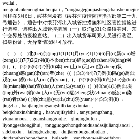
weilai，
meiguohaikenengbianbenjiali，“rangnageguojiashengchanshen
同样在5月6日，绥芬河发布《绥芬河疫情防控指挥部第二十九
号通告》，通告中对绥芬河出入城管控措施和社区管控措施进
行调整。调整出入城管控措施（一）取消g331公路绥芬河、东
宁交界处防疫检查站。（二）出入城货车司乘人员进行测温、
扫身份证，无异常情况即可放行。
( ) ( )北(bei)京(jing)1(1)1(1)月(yue)1(1)6(6)日(ri)新(xin)增
(zeng)1(1)7(7)2(2)例(li)本(ben)土(tu)确(que)诊(zhen)病(bing)例
(li)、(、)2(2)6(6)2(2)例(li)本(ben)土(tu)无(wu)症(zheng)状
(zhuang)感(gan)染(ran)者(zhe)（(（)3(3)4(4)7(7)例(li)隔(ge)离(li)
观(guan)察(cha)人(ren)员(yuan)、(、)7(7)6(6)例(li)社(she)会(hui)
面(mian)筛(shai)查(zha)人(ren)员(yuan)）(）)和(he)1(1)例(li)境
(jing)外(wai)输(shu)入(ru)无(wu)症(zheng)状(zhuang)感(gan)染
(ran)者(zhe) ( )治(zhi)愈(yu)出(chu)院(yuan)4(4)5(5)例(li)→
jingzha，hanjianglongsangshilixiangxinnian，
beiqichuxinshiming，haowujifayishi，tanyupengzhang、
yiquanmousi，guanshanggoujie、qinqingbufen，
liyonggezhongjihui、tongguogezhongshouduandasijulianqiancai，
sidebuxiu，jiafengbuzheng，duijiarenbuguanbujiao，
duidangbuzhongcheng、bulaoshi，yanzhongweijiweifahou，