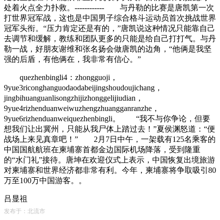
处着火点全力扑救。------------ 与丹勒的比赛是唐凯第一次
打世界冠军战，这也是中国男子综合格斗运动员首次挑战世界
冠军头衔。“压力肯定还是有的，”唐凯说这种情况只能靠自己
去调节和缓解，教练和团队更多的只能是给自己打打气。与丹
勒一战，好朋友谢维和张名扬会做唐凯的边角，“他俩是我坚
强的后盾，有他俩在，我非常有信心。”
quezhenbingli4：zhongguoji，
9yue3riconghanguodaodabeijingshoudoujichang，
jingbihuanguanlisongzhijizhonggelijiudian，
9yue4rizhenduanweiwuzhengzhuangganranzhe，
9yue6rizhenduanweiquezhenbingli。 “我不与你争论，但要
想我们让出冀州，只能从我尸体上踏过去！”夏侯渊怒道：“便
战场上来见真章吧！” 2月7日中午，一架载有125名乘客的
中国国航航班在柬埔寨首都金边国际机场降落，受到隆重
的“水门礼”接待。唐坤在欢迎仪式上表示，中国恢复出境旅游
对柬埔寨和世界经济都非常有利。今年，柬埔寨将争取吸引80
万至100万中国游客。。
吕显祖
发布于：北流市