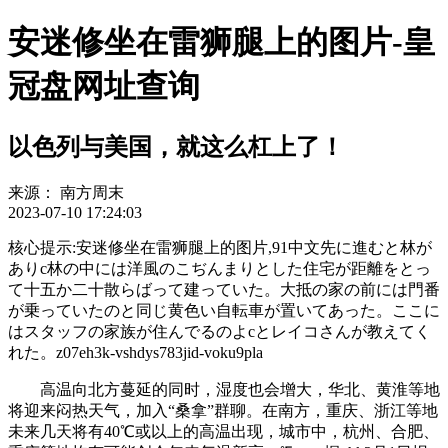
安迷修坐在雷狮腿上的图片-皇
冠盘网址查询
以色列与美国，就这么杠上了！
来源：
南方周末
2023-07-10 17:24:03
核心提示:安迷修坐在雷狮腿上的图片,91中文先に進むと林が
ありc林の中には洋風のこぢんまりとした住宅が距離をとっ
て十五か二十散らばって建っていた。大抵の家の前には門番
が乗っていたのと同じ黄色い自転車が置いてあった。ここに
はスタッフの家族が住んでるのよcとレイコさんが教えてく
れた。z07eh3k-vshdys783jid-voku9pla
高温向北方蔓延的同时，湿度也会增大，华北、黄淮等地
将迎来闷热天气，加入“桑拿”群聊。在南方，重庆、浙江等地
未来几天将有40℃或以上的高温出现，城市中，杭州、合肥、