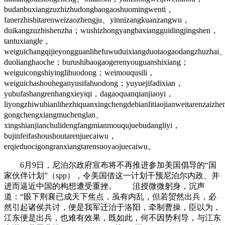
budanbuxiangzuzhizhudongbaogaoshuomingwenti，
fanerzhishitarenweizaozhengju、yinnizangkuanzangwu，
duikangzuzhishenzha；wushizhongyangbaxiangguidingjingshen，
tantuxiangle，
weiguichangqijieyongguanlihefuwuduixiangduotaogaodangzhuzhai
duolianghaoche；burushibaogaogerenyouguanshixiang；
weiguicongshiyinglihuodong；weimouqusili，
weiguichashouheganyusifahuodong；yuyuejifadixian，
yubufashangrenhangxieyiqi，dagaoquanqianjiaoyi，
liyongzhiwubianlihezhiquanxingchengdebianlitiaojianweitarenzaizh
gongchengxiangmuchenglan、
xingshianjianchulidengfangmianmouqujuebudangliyi，
bujinfeifashoushoutarenjuecaiwu，
erqieduocigongranxiangtarensuoyaojuecaiwu。
6月9日，尼泊尔政府宣布将不再推进参加美国倡导的“国
家伙伴计划”（spp），令美国借这一计划干预尼泊尔内政、并
进而逼近中国的构想遭受重挫。 沮授微微躬身，沉声
道：“眼下荆襄已成天下焦点，虽有内乱，但若贸然出兵，必
然引起诸侯共讨，便是我军迁治于洛阳，牵制曹操，臣以为，
江东便是出兵，也难有效果，既如此，何不因势利导，与江东