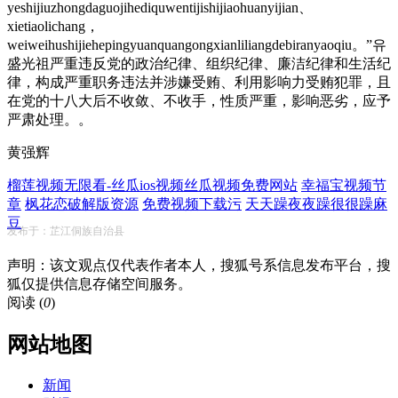
yeshijiuzhongdaguojihediquwentijishijiaohuanyijian、
xietiaolichang，
weiweihushijiehepingyuanquangongxianliliangdebiranyaoqiu
盛光祖严重违反党的政治纪律、组织纪律、廉洁纪律和生活纪
律，构成严重职务违法并涉嫌受贿、利用影响力受贿犯罪，且
在党的十八大后不收敛、不收手，性质严重，影响恶劣，应予
严肃处理。。
黄强辉
榴莲视频无限看-丝瓜ios视频丝瓜视频免费网站
幸福宝视频节
章
枫花恋破解版资源
免费视频下载污
天天躁夜夜躁很很躁麻
豆
发布于：芷江侗族自治县
声明：该文观点仅代表作者本人，搜狐号系信息发布平台，搜
狐仅提供信息存储空间服务。
阅读 (
0
)
网站地图
新闻