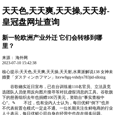
天天色,天天爽,天天操,天天射-
皇冠盘网址查询
新一轮欧洲产业外迁 它们会转移到哪
里？
来源：
海外网
2023-07-10 15:42:38
核心提示:天天色,天天爽,天天操,天天射,水果派解说138 女神未
婚妻「ダスティンホフマン」hxvw8gq-vshdys783jid-slloizg
谷歌确实近日宣布，已在台训练逾110名官员、立法及竞
选团队人员使用反向图片搜寻等对抗虚假消息的工具。谷歌旗
下的慈善组织去年也捐赠100万美元，资助台“事实查核中
心”。✎ 不过，也有业内人士认为，每日优鲜“倒下”也并
不代表前置仓模式一定走不通。一位长期关注生鲜电商的行业
人士表示，每日优鲜公司自身在经营中也存在很多问题。