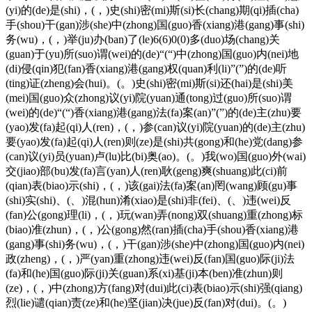
(yi)的(de)是(shi)，(，)史(shi)密(mi)斯(si)长(chang)期(qi)插(cha)
手(shou)干(gan)涉(she)中(zhong)国(guo)香(xiang)港(gang)事(shi)
务(wu)，(，)举(ju)办(ban)了(le)6(6)0(0)多(duo)场(chang)关
(guan)于(yu)所(suo)谓(wei)的(de)“(“)中(zhong)国(guo)内(nei)地
(di)侵(qin)犯(fan)香(xiang)港(gang)权(quan)利(li)”(”)的(de)听
(ting)证(zheng)会(hui)。(。)史(shi)密(mi)斯(si)还(hai)是(shi)美
(mei)国(guo)众(zhong)议(yi)院(yuan)通(tong)过(guo)所(suo)谓
(wei)的(de)“(“)香(xiang)港(gang)法(fa)案(an)”(”)的(de)主(zhu)要
(yao)发(fa)起(qi)人(ren)，(，)参(can)议(yi)院(yuan)的(de)主(zhu)
要(yao)发(fa)起(qi)人(ren)则(ze)是(shi)共(gong)和(he)党(dang)参
(can)议(yi)员(yuan)卢(lu)比(bi)奥(ao)。(。)我(wo)国(guo)外(wai)
交(jiao)部(bu)发(fa)言(yan)人(ren)耿(geng)爽(shuang)此(ci)前
(qian)表(biao)示(shi)，(，)该(gai)法(fa)案(an)罔(wang)顾(gu)事
(shi)实(shi)、(、)混(hun)淆(xiao)是(shi)非(fei)、(、)违(wei)反
(fan)公(gong)理(li)，(，)玩(wan)弄(nong)双(shuang)重(zhong)标
(biao)准(zhun)，(，)公(gong)然(ran)插(cha)手(shou)香(xiang)港
(gang)事(shi)务(wu)，(，)干(gan)涉(she)中(zhong)国(guo)内(nei)
政(zheng)，(，)严(yan)重(zhong)违(wei)反(fan)国(guo)际(ji)法
(fa)和(he)国(guo)际(ji)关(guan)系(xi)基(ji)本(ben)准(zhun)则
(ze)，(，)中(zhong)方(fang)对(dui)此(ci)表(biao)示(shi)强(qiang)
烈(lie)谴(qian)责(ze)和(he)坚(jian)决(jue)反(fan)对(dui)。(。)