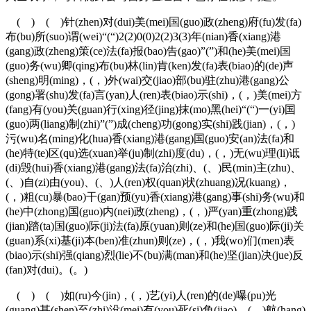
( ) ( )针(zhen)对(dui)美(mei)国(guo)政(zheng)府(fu)发(fa)
布(bu)所(suo)谓(wei)“(“)2(2)0(0)2(2)3(3)年(nian)香(xiang)港
(gang)政(zheng)策(ce)法(fa)报(bao)告(gao)”(”)和(he)美(mei)国
(guo)务(wu)卿(qing)布(bu)林(lin)肯(ken)发(fa)表(biao)的(de)声
(sheng)明(ming)，(，)外(wai)交(jiao)部(bu)驻(zhu)港(gang)公
(gong)署(shu)发(fa)言(yan)人(ren)表(biao)示(shi)，(，)美(mei)方
(fang)有(you)关(guan)行(xing)径(jing)抹(mo)黑(hei)“(“)一(yi)国
(guo)两(liang)制(zhi)”(”)成(cheng)功(gong)实(shi)践(jian)，(，)
污(wu)名(ming)化(hua)香(xiang)港(gang)国(guo)安(an)法(fa)和
(he)特(te)区(qu)选(xuan)举(ju)制(zhi)度(du)，(，)无(wu)理(li)诋
(di)毁(hui)香(xiang)港(gang)法(fa)治(zhi)、(、)民(min)主(zhu)、
(、)自(zi)由(you)、(、)人(ren)权(quan)状(zhuang)况(kuang)，
(，)粗(cu)暴(bao)干(gan)预(yu)香(xiang)港(gang)事(shi)务(wu)和
(he)中(zhong)国(guo)内(nei)政(zheng)，(，)严(yan)重(zhong)践
(jian)踏(ta)国(guo)际(ji)法(fa)原(yuan)则(ze)和(he)国(guo)际(ji)关
(guan)系(xi)基(ji)本(ben)准(zhun)则(ze)，(，)我(wo)们(men)表
(biao)示(shi)强(qiang)烈(lie)不(bu)满(man)和(he)坚(jian)决(jue)反
(fan)对(dui)。(。)
( ) ( )如(ru)今(jin)，(，)艺(yi)人(ren)的(de)曝(pu)光
(guang)甚(shen)至(zhi)没(mei)有(you)死(si)角(jiao)，(，)航(hang)