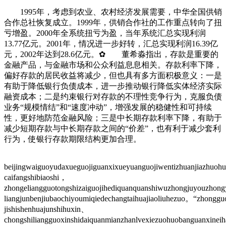
1995年，考虑到农业、农村经济发展需要，中华全国供销
合作总社恢复成立。1999年，供销合作社的工作重点转向了扭
亏增盈。2000年全系统扭亏为盈，当年系统汇总实现利润
13.77亿元。2001年，情况进一步好转，汇总实现利润16.39亿
元，2002年达到28.6亿元。✿ 董希淼指出，存款是重要的
金融产品，与金融市场和公众利益息息相关。存款利率下降，
偏好存款的居民收益将减少，但也具有多方面积极意义：一是
有助于降低银行负债成本，进一步推动银行降低实体经济实际
融资成本；二是约束银行对存款的不理性竞争行为，克服负债
业务“规模情结”和“速度冲动”，增强发展的稳健性和可持续
性，更好地防范金融风险；三是中长期存款利率下降，有助于
减少短期存款与中长期存款之间的“价差”，也有利于减少套利
行为，使银行存款期限结构更加合理。
beijingwaiguoyudaxueguojiguanxixueyuanguojiwentizhuanjiazhuoh
caifangshibiaoshi，
zhongeliangguotongshizaiguojihediquanquanshiwuzhongjuyouzhon
liangjunbenjiubaochiyoumiqiedechangtaihuajiaoliuhezuo。“zhongg
jishishenhuajunshihuxin、
chongshiliangguoxinshidaiquanmianzhanlvexiezuohuobanguanxinei