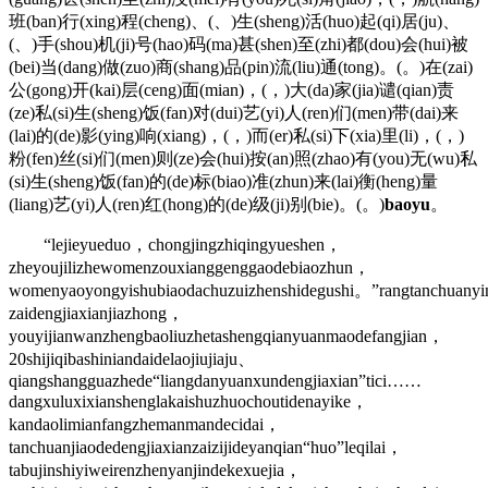
班(ban)行(xing)程(cheng)、(、)生(sheng)活(huo)起(qi)居(ju)、
(、)手(shou)机(ji)号(hao)码(ma)甚(shen)至(zhi)都(dou)会(hui)被
(bei)当(dang)做(zuo)商(shang)品(pin)流(liu)通(tong)。(。)在(zai)
公(gong)开(kai)层(ceng)面(mian)，(，)大(da)家(jia)谴(qian)责
(ze)私(si)生(sheng)饭(fan)对(dui)艺(yi)人(ren)们(men)带(dai)来
(lai)的(de)影(ying)响(xiang)，(，)而(er)私(si)下(xia)里(li)，(，)
粉(fen)丝(si)们(men)则(ze)会(hui)按(an)照(zhao)有(you)无(wu)私
(si)生(sheng)饭(fan)的(de)标(biao)准(zhun)来(lai)衡(heng)量
(liang)艺(yi)人(ren)红(hong)的(de)级(ji)别(bie)。(。)
baoyu
。
“lejieyueduo，chongjingzhiqingyueshen，
zheyoujilizhewomenzouxianggenggaodebiaozhun，
womenyaoyongyishubiaodachuzuizhenshidegushi。”rangtanchuanyi
zaidengjiaxianjiazhong，
youyijianwanzhengbaoliuzhetashengqianyuanmaodefangjian，
20shijiqibashiniandaidelaojiujiaju、
qiangshangguazhede“liangdanyuanxundengjiaxian”tici……
dangxuluxixianshenglakaishuzhuochoutidenayike，
kandaolimianfangzhemanmandecidai，
tanchuanjiaodedengjiaxianzaizijideyanqian“huo”leqilai，
tabujinshiyiweirenzhenyanjindekexuejia，