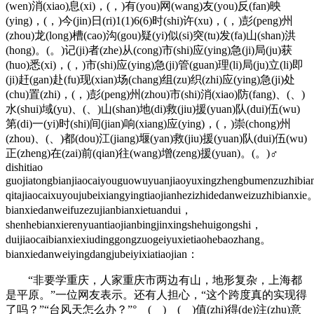
(wen)消(xiao)息(xi)，(，)有(you)网(wang)友(you)反(fan)映
(ying)，(，)今(jin)日(ri)1(1)6(6)时(shi)许(xu)，(，)彭(peng)州
(zhou)龙(long)槽(cao)沟(gou)疑(yi)似(si)突(tu)发(fa)山(shan)洪
(hong)。(。)记(ji)者(zhe)从(cong)市(shi)应(ying)急(ji)局(ju)获
(huo)悉(xi)，(，)市(shi)应(ying)急(ji)管(guan)理(li)局(ju)立(li)即
(ji)赶(gan)赴(fu)现(xian)场(chang)组(zu)织(zhi)应(ying)急(ji)处
(chu)置(zhi)，(，)彭(peng)州(zhou)市(shi)消(xiao)防(fang)、(、)
水(shui)域(yu)、(、)山(shan)地(di)救(jiu)援(yuan)队(dui)伍(wu)
第(di)一(yi)时(shi)间(jian)响(xiang)应(ying)，(，)崇(chong)州
(zhou)、(、)都(dou)江(jiang)堰(yan)救(jiu)援(yuan)队(dui)伍(wu)
正(zheng)在(zai)前(qian)往(wang)增(zeng)援(yuan)。(。)♂
dishitiao
guojiatongbianjiaocaiyouguowuyuanjiaoyuxingzhengbumenzuzhibi
qitajiaocaixuyoujubeixiangyingtiaojianhezizhidedanweizuzhibianxie
bianxiedanweifuzezujianbianxietuandui，
shenhebianxierenyuantiaojianbingjinxingshehuigongshi，
duijiaocaibianxiexiudinggongzuogeiyuxietiaohebaozhang。
bianxiedanweiyingdangjubeiyixiatiaojian：
“非要学重庆，人家重庆市两边有山，地形复杂，上海都
是平原。”一位网友表示。还有人担心，“这个跨度真的实现得
了吗？”“台风天怎么办？”° ( ) ( )值(zhi)得(de)注(zhu)意