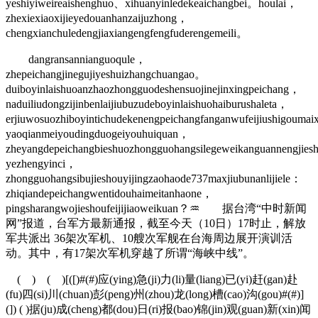
yeshiyiweireaishenghuo、xihuanyinledekeaichangbei。houlai，
zhexiexiaoxijieyedouanhanzaijuzhong，
chengxianchuledengjiaxiangengfengfuderengemeili。
dangransannianguoqule，
zhepeichangjinegujiyeshuizhangchuangao。
duiboyinlaishuoanzhaozhongguodeshensuojinejinxingpeichang，
naduiliudongzijinbenlaijiubuzudeboyinlaishuohaiburushaleta，
erjiuwosuozhiboyintichudekenengpeichangfanganwufeijiushigoumaix
yaoqianmeiyoudingduogeiyouhuiquan，
zheyangdepeichangbieshuozhongguohangsilegeweikanguannengjie
yezhengyinci，
zhongguohangsibujieshouyijingzaohaode737maxjiubunanlijiele：
zhiqiandepeichangwentidouhaimeitanhaone，
pingsharangwojieshoufeijijiaoweikuan？♒ 据台湾“中时新闻
网”报道，台军方最新通报，截至今天（10日）17时止，解放
军共派出 36架次军机、10艘次军舰在台海周边展开演训活
动。其中，有17架次军机穿越了所谓“海峡中线”。
( ) ( )[([)#(#)应(ying)急(ji)力(li)量(liang)已(yi)赶(gan)赴
(fu)四(si)川(chuan)彭(peng)州(zhou)龙(long)槽(cao)沟(gou)#(#)]
(]) ( )据(ju)成(cheng)都(dou)日(ri)报(bao)锦(jin)观(guan)新(xin)闻