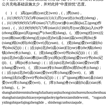
公共充电基础设施太少，并对此持“中度担忧”态度。
( ) ( )高(gao)燕(yan)文(wen)，(，)男(nan)，
(，)1(1)9(9)7(7)5(5)年(nian)1(1)1(1)月(yue)出(chu)生(sheng)，
(，)1(1)9(9)9(9)5(5)年(nian)7(7)月(yue)参(can)加(jia)工(gong)作
(zuo)，(，)1(1)9(9)9(9)7(7)年(nian)1(1)0(0)月(yue)加(jia)入(ru)中
(zhong)国(guo)共(gong)产(chan)党(dang)。(。)曾(zeng)任(ren)云
(yun)南(nan)省(sheng)丘(qiu)北(bei)县(xian)温(wen)浏(liu)乡
(xiang)组(zu)织(zhi)委(wei)员(yuan)、(、)党(dang)委(wei)副(fu)
书(shu)记(ji)；(；)丘(qiu)北(bei)县(xian)曰(yue)者(zhe)镇(zhen)
镇(zhen)长(chang)、(、)党(dang)委(wei)书(shu)记(ji)；(；)丘
(qiu)北(bei)县(xian)教(jiao)育(yu)局(ju)党(dang)委(wei)书(shu)记
(ji)、(、)局(ju)长(chang)；(；)丘(qiu)北(bei)县(xian)委(wei)常
(chang)委(wei)、(、)宣(xuan)传(chuan)部(bu)部(bu)长(chang)；
(；)丘(qiu)北(bei)县(xian)委(wei)常(chang)委(wei)、(、)政
(zheng)法(fa)委(wei)书(shu)记(ji)；(；)广(guang)南(nan)县(xian)
委(wei)常(chang)委(wei)、(、)常(chang)务(wu)副(fu)县(xian)长
(chang)。(。)≈
shanghaishirenminzhengfufazhanyanjiuzhongxinzhurenzhouzhenhu
shanghaixianjinzhizaoyepengdaoleyigehenxianshidewenti。“ruguoz
yidingshiquefajingzhenglide，shishengcunbuxiaqude、