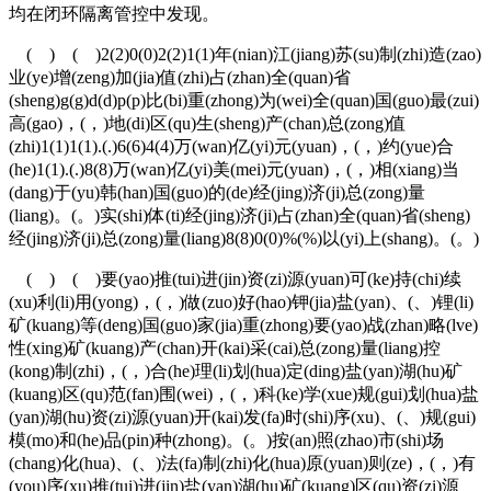
均在闭环隔离管控中发现。
( ) ( )2(2)0(0)2(2)1(1)年(nian)江(jiang)苏(su)制(zhi)造(zao)
业(ye)增(zeng)加(jia)值(zhi)占(zhan)全(quan)省
(sheng)g(g)d(d)p(p)比(bi)重(zhong)为(wei)全(quan)国(guo)最(zui)
高(gao)，(，)地(di)区(qu)生(sheng)产(chan)总(zong)值
(zhi)1(1)1(1).(.)6(6)4(4)万(wan)亿(yi)元(yuan)，(，)约(yue)合
(he)1(1).(.)8(8)万(wan)亿(yi)美(mei)元(yuan)，(，)相(xiang)当
(dang)于(yu)韩(han)国(guo)的(de)经(jing)济(ji)总(zong)量
(liang)。(。)实(shi)体(ti)经(jing)济(ji)占(zhan)全(quan)省(sheng)
经(jing)济(ji)总(zong)量(liang)8(8)0(0)%(%)以(yi)上(shang)。(。)
( ) ( )要(yao)推(tui)进(jin)资(zi)源(yuan)可(ke)持(chi)续
(xu)利(li)用(yong)，(，)做(zuo)好(hao)钾(jia)盐(yan)、(、)锂(li)
矿(kuang)等(deng)国(guo)家(jia)重(zhong)要(yao)战(zhan)略(lve)
性(xing)矿(kuang)产(chan)开(kai)采(cai)总(zong)量(liang)控
(kong)制(zhi)，(，)合(he)理(li)划(hua)定(ding)盐(yan)湖(hu)矿
(kuang)区(qu)范(fan)围(wei)，(，)科(ke)学(xue)规(gui)划(hua)盐
(yan)湖(hu)资(zi)源(yuan)开(kai)发(fa)时(shi)序(xu)、(、)规(gui)
模(mo)和(he)品(pin)种(zhong)。(。)按(an)照(zhao)市(shi)场
(chang)化(hua)、(、)法(fa)制(zhi)化(hua)原(yuan)则(ze)，(，)有
(you)序(xu)推(tui)进(jin)盐(yan)湖(hu)矿(kuang)区(qu)资(zi)源