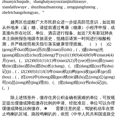
zhuanyichuqude。shanghaiyaoyouxianjinzhizaoye、
xiandaifuwuye，shuzihuazhuanxing，zengqiangfuneng，
zhefeichangzhongyao。”
越秀区也提醒广大市民群众进一步提高防范意识，如近期
从外地来（返）穗，请提前通过粤康（穗康）小程序申报，或
直接向所在社区、单位、酒店进行报备。如近7天有新冠肺炎
本土病例报告地级市旅居史，抵穗后请第一时间进行核酸检
测，并严格按照相关指引落实健康管理措施。 ( ) ( )公
(gong)开(kai)简(jian)历(li)显(xian)示(shi)，(，)盛(sheng)光
(guang)祖(zu)出(chu)生(sheng)于(yu)1(1)9(9)4(4)9(9)年(nian)4(4)
月(yue)。(。)2(2)0(0)1(1)1(1)年(nian)2(2)月(yue)任(ren)原(yuan)
铁(tie)道(dao)部(bu)部(bu)长(chang)、(、)党(dang)组(zu)书(shu)
记(ji)，(，)2(2)0(0)1(1)3(3)年(nian)机(ji)构(gou)改(gai)革(ge)后
(hou)，(，)任(ren)中(zhong)国(guo)铁(tie)路(lu)总(zong)公(gong)
司(si)总(zong)经(jing)理(li)、(、)党(dang)组(zu)书(shu)记(ji)。
(。)
除上述情形外，缴存住房公积金确有困难的单位，可按规
定提出缓缴或降低缴存比例的申请。经批准后，单位可以办理
缓缴或降低比例缴存。❅ 需要注意的是，驾驶机动车在禁
止鸣喇叭区域、路段鸣喇叭的，依照《中华人民共和国道路交