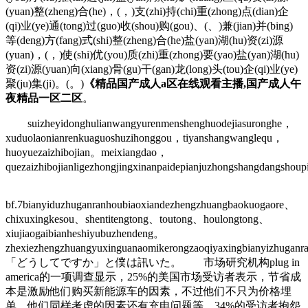
(yuan)整(zheng)合(he)，(，)支(zhi)持(chi)重(zhong)点(dian)企
(qi)业(ye)通(tong)过(guo)收(shou)购(gou)、(、)兼(jian)并(bing)
等(deng)方(fang)式(shi)整(zheng)合(he)盐(yan)湖(hu)资(zi)源
(yuan)，(，)使(shi)优(you)质(zhi)重(zhong)要(yao)盐(yan)湖(hu)
资(zi)源(yuan)向(xiang)骨(gu)干(gan)龙(long)头(tou)企(qi)业(ye)
聚(ju)集(ji)。(。)
《精品国产成人a区在线观看主播,国产成人午
夜精品一区二区
。
suizheyidonghulianwangyurenmenshenghuodejiasuronghe，
xuduolaonianrenkuaguoshuzihonggou，tiyanshangwanglequ，
huoyuezaizhibojian。meixiangdao，
quezaizhibojianligezhongjingxinanpaidepianjuzhongshangdangshou
bf.7bianyiduzhuganranhoubiaoxiandezhengzhuangbaokuogaore、
chixuxingkesou、shentitengtong、toutong、houlongtong、
xiujiaogaibianheshiyubuzhendeng。
zhexiezhengzhuangyuxinguanaomikerongzaoqiyaxingbianyizhuganr
「どうしてですか」と僕は訊いた。 市场研究机构plug in
america的一项调查显示，25%的美国市场受访者表示，节省成
本是激励他们购买新能源车的因素，不过他们不只为价格埋
单，他们同样考虑的因素还有充电问题等。34%的受访者抱怨