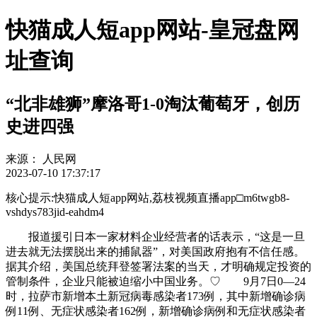
快猫成人短app网站-皇冠盘网
址查询
“北非雄狮”摩洛哥1-0淘汰葡萄牙，创历
史进四强
来源：
人民网
2023-07-10 17:37:17
核心提示:快猫成人短app网站,荔枝视频直播app□m6twgb8-
vshdys783jid-eahdm4
报道援引日本一家材料企业经营者的话表示，“这是一旦
进去就无法摆脱出来的捕鼠器”，对美国政府抱有不信任感。
据其介绍，美国总统拜登签署法案的当天，才明确规定投资的
管制条件，企业只能被迫缩小中国业务。♡ 9月7日0—24
时，
拉萨市新增本土新冠病毒感染者173例，其中新增确诊病
例11例、无症状感染者162例，新增确诊病例和无症状感染者