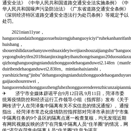
通安全法》《中华人民共和国道路交通安全法实施条例》《中
华人民共和国噪声污染防治法》《广东省道路交通安全条例》
《深圳经济特区道路交通安全违法行为处罚条例》等规定予以
处罚。
2021nian11yue，
hanguoxiandaizhongguoxuehuizengjubanguoyiciyi“ruhekanhanrifan
huishang，
shouershilidaxuehanyuwenhuaxideyiweijiaoshouzaijiangshu“hangu
yegongbuleyifen2018nianjinxingdeyihanzhongrisanguo20duosuidax
qizhonghanguoqingnianduizhongguodehaoganduwei2.14fen（man
duiribendehaoganduwei2.83fen。mintiaohaixianshi，
yueshizicheng“jinbu”dehanguoqingnianduizhongguodehaoganduyu
gaijiaoshourenwei，
hanguorenduizhongguozhengfuhezhongguorenderenzhicunzaipianm
✈ 济宁市全媒体辟谣平台9月12日讯 9月11日，菏泽市委
统筹疫情防控和经济运行工作领导小组（指挥部）发布《关于
网传济宁人在菏泽集中隔离有关不实信息的情况通报》。通报
指出，经菏泽市常态化疫情防控指挥部对菏泽市承担济宁市集
中隔离任务的9个县区的隔离点逐一检查复核，均无发现近期
有网民视频反映的济宁在菏集中隔离人员“住羊圈”的情况，网
传“济宁在菏集中隔离人员“住羊圈”信息为谣言。。