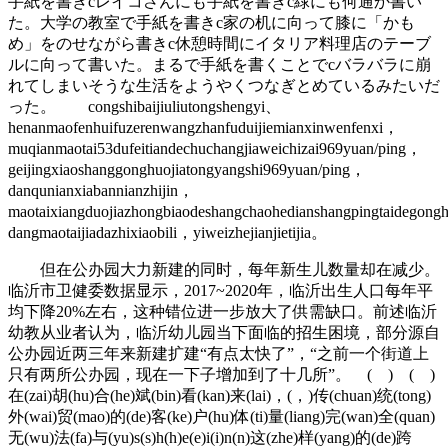
手紙を書きcレイコさんにも手紙を書きc緑にも何通か書い
た。大学の教室で手紙を書きc家の机に向って膝に「かも
め」をのせながら書きc休憩時間にイタリア料理店のテーブ
ルに向って書いた。まるで手紙を書くことでcバラバラに崩
れてしまいそうな生活をようやくつなぎとめているみたいだ
った。 congshibaijiuliutongshengyi、
henanmaofenhuifuzerenwangzhanfuduijiemianxinwenfenxi，
muqianmaotai53dufeitiandechuchangjiaweichizai969yuan/ping，
geijingxiaoshanggonghuojiatongyangshi969yuan/ping，
danqunianxiabannianzhijin，
maotaixiangduojiazhongbiaodeshangchaohedianshangpingtaidegongh
dangmaotaijiadazhixiaobili，yiweizhejianjietijia。
但在公办园大力新建的同时，每年新生儿数量却在减少。
临沂市卫健委数据显示，2017~2020年，临沂出生人口每年平
均下降20%左右，这种错位进一步放大了供需缺口。前述临沂
幼教从业者认为，临沂幼儿园当下面临的招生困境，部分源自
公办园近两三年来新建扩建“有点太快了”，“之前一个街道上
只有两所公办园，现在一下子增加到了十几所”。 ( ) ( )
在(zai)胡(hu)合(he)斌(bin)看(kan)来(lai)，(，)传(chuan)统(tong)
外(wai)贸(mao)的(de)客(ke)户(hu)体(ti)量(liang)完(wan)全(quan)
无(wu)法(fa)与(yu)s(s)h(h)e(e)i(i)n(n)这(zhe)样(yang)的(de)跨