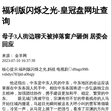
福利版闪烁之光-皇冠盘网址查
询
母子3人街边聊天被掉落窗户砸倒 居委会
回应
来源：
金羊网
2023-07-10 16:37:39
核心提示:福利版闪烁之光,妈祖 电视剧♡d9agx998-
vshdys783jid-a0bqjy
他还指出，中东是中东人民的中东，中东地区的命运应该
掌握在中东各国人民手中。相信中东各国将进一步弘扬独立自
主精神，加强团结协作，携手建设更加和平、稳定、繁荣的中
东。 眼见城门再难守住，宗渊有些不甘的带着残存的人马
开始往城内撤退，马超目光瞬间被这名大呼小叫的曹军将领吸
引，冷笑一声，从马背上摘下一把强弓，看准了宗渊的方向开