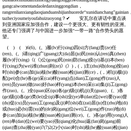
gangcaiwomentandaoledanxinggongdian，
rangrenlianxiangdaoqianduanshijianhuorede“xunidianchang”gainia
tazheciyoumeiyoufahuizuoyong？
✔ 安瓦尔在讲话中重点谈
到亚洲国家应加强合作，建设一个更强大、更有韧性的亚洲。
他还专门强调了与中国进一步加强“一带一路”合作势头的愿
望。
( ) ( )6(6)。(。)履(lv)行(xing)四(si)方(fang)责(ze)任
(ren)。(。)请(qing)广(guang)大(da)居(ju)民(min)认(ren)真(zhen)
履(lv)行(xing)《(《)公(gong)民(min)防(fang)疫(yi)基(ji)本(ben)
行(xing)为(wei)准(zhun)则(ze)》(》)，(，)主(zhu)动(dong)按(an)
时(shi)参(can)加(jia)核(he)酸(suan)检(jian)测(ce)，(，)积(ji)极(ji)
配(pei)合(he)各(ge)采(cai)样(yang)点(dian)工(gong)作(zuo)人
(ren)员(yuan)做(zuo)好(hao)样(yang)本(ben)采(cai)集(ji)工(gong)
作(zuo)。(。)全(quan)区(qu)各(ge)级(ji)机(ji)关(guan)、(、)各
(ge)级(ji)各(ge)类(lei)企(qi)事(shi)业(ye)单(dan)位(wei)要(yao)督
(du)促(cu)员(yuan)工(gong)及(ji)时(shi)在(zai)居(ju)住(zhu)地(di)
或(huo)必(bi)需(xu)的(de)岗(gang)位(wei)工(gong)作(zuo)地(di)
参(can)加(jia)核(he)酸(suan)检(jian)测(ce)。(。)各(ge)用(yong)人
(ren)单(dan)位(wei)要(yao)强(qiang)化(hua)返(fan)岗(gang)前
(qian)查(zha)验(yan)7(7)2(2)小(xiao)时(shi)核(he)酸(suan)检(jian)