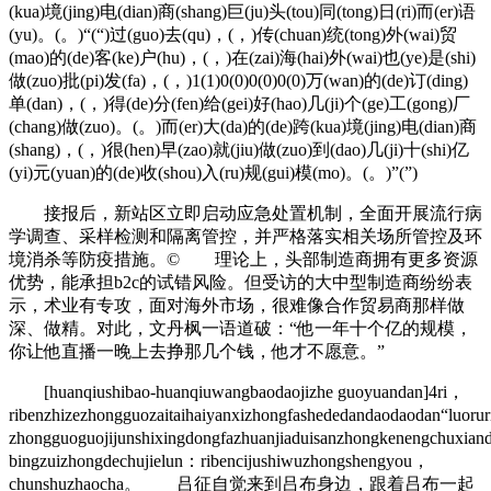
(kua)境(jing)电(dian)商(shang)巨(ju)头(tou)同(tong)日(ri)而(er)语
(yu)。(。)“(“)过(guo)去(qu)，(，)传(chuan)统(tong)外(wai)贸
(mao)的(de)客(ke)户(hu)，(，)在(zai)海(hai)外(wai)也(ye)是(shi)
做(zuo)批(pi)发(fa)，(，)1(1)0(0)0(0)0(0)万(wan)的(de)订(ding)
单(dan)，(，)得(de)分(fen)给(gei)好(hao)几(ji)个(ge)工(gong)厂
(chang)做(zuo)。(。)而(er)大(da)的(de)跨(kua)境(jing)电(dian)商
(shang)，(，)很(hen)早(zao)就(jiu)做(zuo)到(dao)几(ji)十(shi)亿
(yi)元(yuan)的(de)收(shou)入(ru)规(gui)模(mo)。(。)”(”)
接报后，新站区立即启动应急处置机制，全面开展流行病
学调查、采样检测和隔离管控，并严格落实相关场所管控及环
境消杀等防疫措施。© 理论上，头部制造商拥有更多资源
优势，能承担b2c的试错风险。但受访的大中型制造商纷纷表
示，术业有专攻，面对海外市场，很难像合作贸易商那样做
深、做精。对此，文丹枫一语道破：“他一年十个亿的规模，
你让他直播一晚上去挣那几个钱，他才不愿意。”
[huanqiushibao-huanqiuwangbaodaojizhe guoyuandan]4ri，
ribenzhizezhongguozaitaihaiyanxizhongfashededandaodaodan“luo
zhongguoguojijunshixingdongfazhuanjiaduisanzhongkenengchuxian
bingzuizhongdechujielun：ribencijushiwuzhongshengyou，
chunshuzhaocha。 吕征自觉来到吕布身边，跟着吕布一起