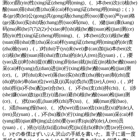
测(ce)阴(yin)性(xing)证(zheng)明(ming)、(、)本(ben)次(ci)核(he)
酸(suan)筛(shai)查(zha)采(cai)样(yang)证(zheng)明(ming)；(；)
各(ge)类(lei)公(gong)共(gong)场(chang)所(suo)要(yao)严(yan)格
(ge)落(luo)实(shi)场(chang)所(suo)码(ma)、(、)健(jian)康(kang)
码(ma)和(he)7(7)2(2)小(xiao)时(shi)核(he)酸(suan)检(jian)测(ce)
阴(yin)性(xing)证(zheng)明(ming)、(、)本(ben)次(ci)核(he)酸
(suan)筛(shai)查(zha)采(cai)样(yang)证(zheng)明(ming)的(de)查
(zha)验(yan)，(，)对(dui)于(yu)未(wei)参(can)加(jia)本(ben)次
(ci)核(he)酸(suan)筛(shai)查(zha)的(de)人(ren)员(yuan)，(，)要
(yao)及(ji)时(shi)提(ti)醒(xing)到(dao)就(jiu)近(jin)核(he)酸(suan)
采(cai)样(yang)点(dian)进(jin)行(xing)核(he)酸(suan)检(jian)测
(ce)。(。)对(dui)未(wei)落(luo)实(shi)查(zha)验(yan)制(zhi)度
(du)的(de)单(dan)位(wei)及(ji)其(qi)负(fu)责(ze)人(ren)，(，)对
(dui)拒(ju)不(bu)配(pei)合(he)、(、)不(bu)支(zhi)持(chi)、(、)涉
(she)嫌(xian)故(gu)意(yi)逃(tao)避(bi)核(he)酸(suan)检(jian)测
(ce)、(、)扰(rao)乱(luan)秩(zhi)序(xu)、(、)瞒(man)报(bao)、
(、)谎(huang)报(bao)、(、)伪(wei)造(zao)信(xin)息(xi)的(de)人
(ren)员(yuan)，(，)不(bu)履(lv)行(xing)核(he)酸(suan)采(cai)样
(yang)前(qian)静(jing)止(zhi)要(yao)求(qiu)的(de)人(ren)员
(yuan)，(，)依(yi)法(fa)追(zhui)究(jiu)法(fa)律(lv)责(ze)任(ren)。
(。)その春僕はずいぶん沢山の手紙を書いた。直子に週一度