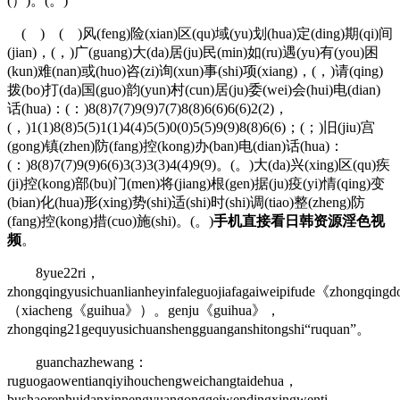
(）)。(。)
( ) ( )风(feng)险(xian)区(qu)域(yu)划(hua)定(ding)期(qi)间
(jian)，(，)广(guang)大(da)居(ju)民(min)如(ru)遇(yu)有(you)困
(kun)难(nan)或(huo)咨(zi)询(xun)事(shi)项(xiang)，(，)请(qing)
拨(bo)打(da)国(guo)韵(yun)村(cun)居(ju)委(wei)会(hui)电(dian)
话(hua)：(：)8(8)7(7)9(9)7(7)8(8)6(6)6(6)2(2)，
(，)1(1)8(8)5(5)1(1)4(4)5(5)0(0)5(5)9(9)8(8)6(6)；(；)旧(jiu)宫
(gong)镇(zhen)防(fang)控(kong)办(ban)电(dian)话(hua)：
(：)8(8)7(7)9(9)6(6)3(3)3(3)4(4)9(9)。(。)大(da)兴(xing)区(qu)疾
(ji)控(kong)部(bu)门(men)将(jiang)根(gen)据(ju)疫(yi)情(qing)变
(bian)化(hua)形(xing)势(shi)适(shi)时(shi)调(tiao)整(zheng)防
(fang)控(kong)措(cuo)施(shi)。(。)
手机直接看日韩资源淫色视
频
。
8yue22ri，
zhongqingyusichuanlianheyinfaleguojiafagaiweipifude《zhongqing
（xiacheng《guihua》）。genju《guihua》，
zhongqing21gequyusichuanshengguanganshitongshi“ruquan”。
guanchazhewang：
ruguogaowentianqiyihouchengweichangtaidehua，
bushaorenhuidanxinnengyuangonggeiwendingxingwenti。