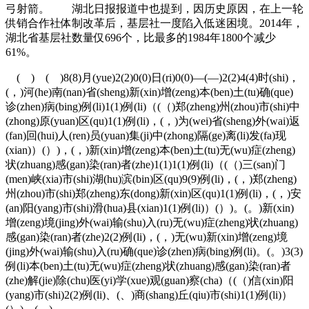
弓射箭。 湖北日报报道中也提到，因历史原因，在上一轮
供销合作社体制改革后，基层社一度陷入低迷困境。2014年，
湖北省基层社数量仅696个，比最多的1984年1800个减少
61%。
( ) ( )8(8)月(yue)2(2)0(0)日(ri)0(0)—(—)2(2)4(4)时(shi)，
(，)河(he)南(nan)省(sheng)新(xin)增(zeng)本(ben)土(tu)确(que)
诊(zhen)病(bing)例(li)1(1)例(li)（(（)郑(zheng)州(zhou)市(shi)中
(zhong)原(yuan)区(qu)1(1)例(li)，(，)为(wei)省(sheng)外(wai)返
(fan)回(hui)人(ren)员(yuan)集(ji)中(zhong)隔(ge)离(li)发(fa)现
(xian)）(）)，(，)新(xin)增(zeng)本(ben)土(tu)无(wu)症(zheng)
状(zhuang)感(gan)染(ran)者(zhe)1(1)1(1)例(li)（(（)三(san)门
(men)峡(xia)市(shi)湖(hu)滨(bin)区(qu)9(9)例(li)，(，)郑(zheng)
州(zhou)市(shi)郑(zheng)东(dong)新(xin)区(qu)1(1)例(li)，(，)安
(an)阳(yang)市(shi)滑(hua)县(xian)1(1)例(li)）(）)。(。)新(xin)
增(zeng)境(jing)外(wai)输(shu)入(ru)无(wu)症(zheng)状(zhuang)
感(gan)染(ran)者(zhe)2(2)例(li)，(，)无(wu)新(xin)增(zeng)境
(jing)外(wai)输(shu)入(ru)确(que)诊(zhen)病(bing)例(li)。(。)3(3)
例(li)本(ben)土(tu)无(wu)症(zheng)状(zhuang)感(gan)染(ran)者
(zhe)解(jie)除(chu)医(yi)学(xue)观(guan)察(cha)（(（)信(xin)阳
(yang)市(shi)2(2)例(li)、(、)商(shang)丘(qiu)市(shi)1(1)例(li)）