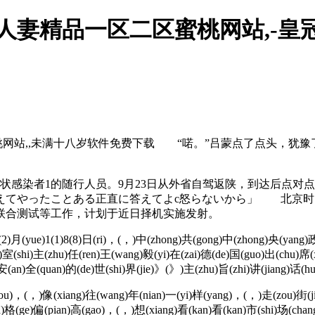
码人妻精品一区二区蜜桃网站,-皇
蜜桃网站,,未满十八岁软件免费下载 “喏。”吕蒙点了点头，犹
症状感染者1的随行人员。9月23日从外省自驾返陕，到达后点
てやったことある正直に答えてよc怒らないから」 北京时间20
联合测试等工作，计划于近日择机实施发射。
2(2)月(yue)1(1)8(8)日(ri)，(，)中(zhong)共(gong)中(zhong)央(yang
)室(shi)主(zhu)任(ren)王(wang)毅(yi)在(zai)德(de)国(guo)出(chu)席(
a)安(an)全(quan)的(de)世(shi)界(jie)》(》)主(zhu)旨(zhi)讲(jiang)话(h
)，(，)像(xiang)往(wang)年(nian)一(yi)样(yang)，(，)走(zou)街(jie)
ia)格(ge)偏(pian)高(gao)，(，)想(xiang)看(kan)看(kan)市(shi)场(ch