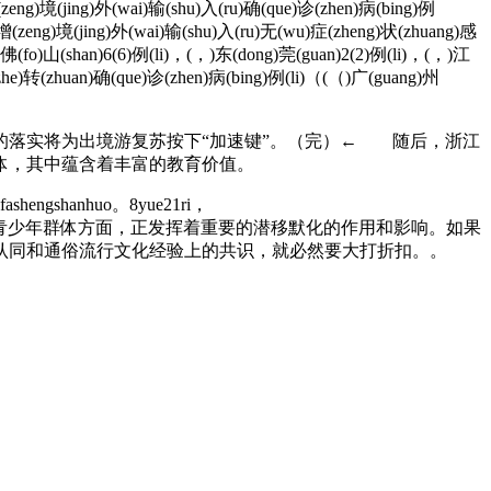
zeng)境(jing)外(wai)输(shu)入(ru)确(que)诊(zhen)病(bing)例
)增(zeng)境(jing)外(wai)输(shu)入(ru)无(wu)症(zheng)状(zhuang)感
，)佛(fo)山(shan)6(6)例(li)，(，)东(dong)莞(guan)2(2)例(li)，(，)江
(zhe)转(zhuan)确(que)诊(zhen)病(bing)例(li)（(（)广(guang)州
落实将为出境游复苏按下“加速键”。（完）← 随后，浙江
体，其中蕴含着丰富的教育价值。
efashengshanhuo。8yue21ri，
化经验，在连接不同地域的青少年群体方面，正发挥着重要的潜移默化的作用和影响。如果
认同和通俗流行文化经验上的共识，就必然要大打折扣。。