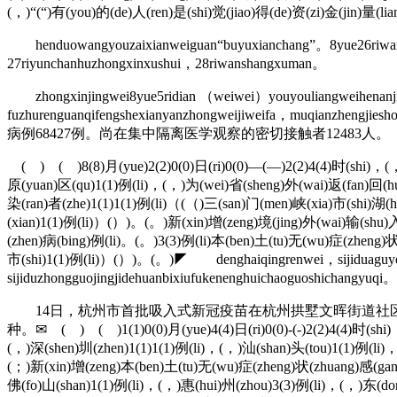
(，)“(“)有(you)的(de)人(ren)是(shi)觉(jiao)得(de)资(zi)金(jin)量(lia
henduowangyouzaixianweiguan“buyuxianchang”。8yue26riwansh
27riyunchanhuzhongxinxushui，28riwanshangxuman。
zhongxinjingwei8yue5ridian （weiwei）youyouliangweihenanjin
fuzhurenguanqifengshexianyanzhongweijiweifa，muqia
病例68427例。尚在集中隔离医学观察的密切接触者12483人。
( ) ( )8(8)月(yue)2(2)0(0)日(ri)0(0)—(—)2(2)4(4)时(shi)，(，
原(yuan)区(qu)1(1)例(li)，(，)为(wei)省(sheng)外(wai)返(fan)回(h
染(ran)者(zhe)1(1)1(1)例(li)（(（)三(san)门(men)峡(xia)市(shi)湖(
(xian)1(1)例(li)）(）)。(。)新(xin)增(zeng)境(jing)外(wai)输(shu)
(zhen)病(bing)例(li)。(。)3(3)例(li)本(ben)土(tu)无(wu)症(zheng)
市(shi)1(1)例(li)）(）)。(。)◤ denghaiqingrenwei，sijiduaguyouwa
sijiduzhongguojingjidehuanbixiufukenenghuichaoguoshichangyuq
14日，杭州市首批吸入式新冠疫苗在杭州拱墅文晖街道社区
种。✉ ( ) ( )1(1)0(0)月(yue)4(4)日(ri)0(0)-(-)2(2)4(4)时(shi)
(，)深(shen)圳(zhen)1(1)1(1)例(li)，(，)汕(shan)头(tou)1(1)例(li
(；)新(xin)增(zeng)本(ben)土(tu)无(wu)症(zheng)状(zhuang)感(gan)
佛(fo)山(shan)1(1)例(li)，(，)惠(hui)州(zhou)3(3)例(li)，(，)东(do