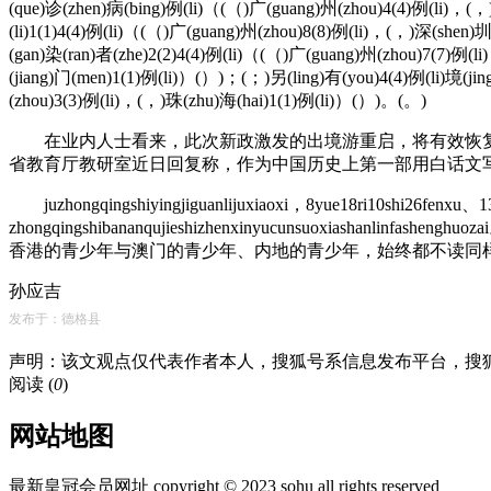
(que)诊(zhen)病(bing)例(li)（(（)广(guang)州(zhou)4(4)例(li)，(
(li)1(1)4(4)例(li)（(（)广(guang)州(zhou)8(8)例(li)，(，)深(shen
(gan)染(ran)者(zhe)2(2)4(4)例(li)（(（)广(guang)州(zhou)7(7)例(
(jiang)门(men)1(1)例(li)）(）)；(；)另(ling)有(you)4(4)例(li)境(j
(zhou)3(3)例(li)，(，)珠(zhu)海(hai)1(1)例(li)）(）)。(。)
在业内人士看来，此次新政激发的出境游重启，将有效恢复
省教育厅教研室近日回复称，作为中国历史上第一部用白话文
juzhongqingshiyingjiguanlijuxiaoxi，8yue18ri10shi26fenxu、1
zhongqingshibananqujieshizhenxinyucunsu
香港的青少年与澳门的青少年、内地的青少年，始终都不读同
孙应吉
发布于：德格县
声明：该文观点仅代表作者本人，搜狐号系信息发布平台，搜
阅读 (
0
)
网站地图
最新皇冠会员网址 copyright © 2023 sohu all rights reserved