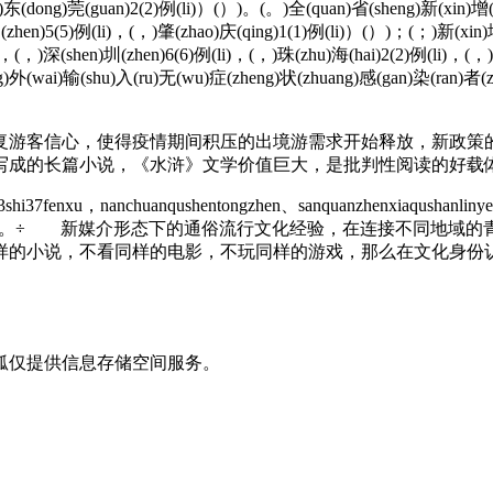
，)东(dong)莞(guan)2(2)例(li)）(）)。(。)全(quan)省(sheng)新(xin)增(
)圳(zhen)5(5)例(li)，(，)肇(zhao)庆(qing)1(1)例(li)）(）)；(；)新(xin
li)，(，)深(shen)圳(zhen)6(6)例(li)，(，)珠(zhu)海(hai)2(2)例(li)，(
ing)外(wai)输(shu)入(ru)无(wu)症(zheng)状(zhuang)感(gan)染(ran)者
游客信心，使得疫情期间积压的出境游需求开始释放，新政策的
写成的长篇小说，《水浒》文学价值巨大，是批判性阅读的好载
3shi37fenxu，nanchuanqushentongzhen、sanquanzhenxiaqushanliny
oxiashanlinfashenghuozai。÷ 新媒介形态下的通俗流行文
样的小说，不看同样的电影，不玩同样的游戏，那么在文化身份
狐仅提供信息存储空间服务。