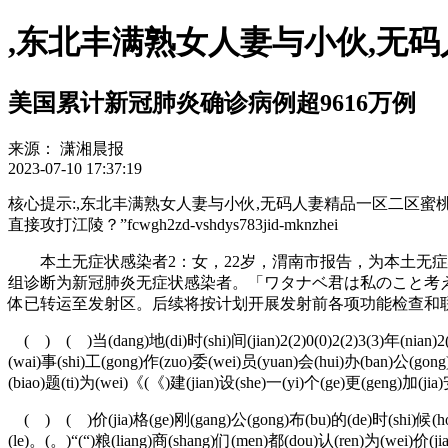
,东北丰满熟女人妻与小伙,无
美国累计新冠肺炎确诊病例超9616万例
来源：
潇湘晨报
2023-07-10 17:37:19
核心提示:,东北丰满熟女人妻与小伙,无码人妻精品一区二区
直接攻打江陵？”fcwgh2zd-vshdys783jid-mknzhei
本土无症状感染者2：
女，22岁，渭南市报告，为本土无
组诊断为新冠肺炎无症状感染者。「ワタナベ君は私のこと考え
体已转运至发射区。后续将按计划开展发射前各项功能检查和
( ) ( )当(dang)地(di)时(shi)间(jian)2(2)0(0)2(2)3(3)年(nian)
(wai)事(shi)工(gong)作(zuo)委(wei)员(yuan)会(hui)办(ban)公(gong
(biao)题(ti)为(wei)《(《)建(jian)设(she)一(yi)个(ge)更(geng)加(ji
( ) ( )价(jia)格(ge)刚(gang)公(gong)布(bu)的(de)时(shi)候(hou
(le)。(。)“(“)粮(liang)商(shang)们(men)都(dou)认(ren)为(wei)价(j