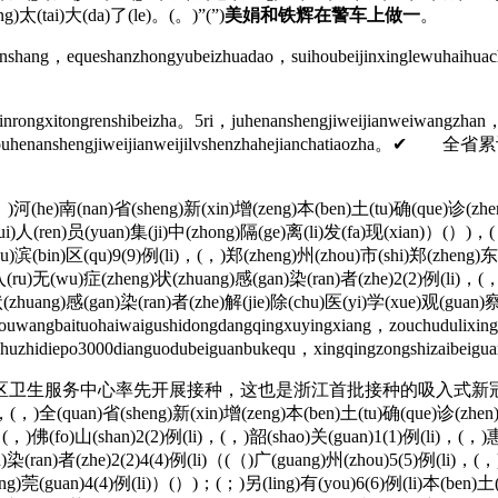
ng)太(tai)大(da)了(le)。(。)”(”)
美娟和铁辉在警车上做一
。
ang，equeshanzhongyubeizhuadao，suihoubeijinxinglewuhaihuach
rongxitongrenshibeizha。5ri，juhenanshengjiweijianweiwangzhan
nzhengjieshouhenanshengjiweijianweijilvshenzhaheji
)河(he)南(nan)省(sheng)新(xin)增(zeng)本(ben)土(tu)确(que)诊(zhen
ui)人(ren)员(yuan)集(ji)中(zhong)隔(ge)离(li)发(fa)现(xian)）(）)，
hu)滨(bin)区(qu)9(9)例(li)，(，)郑(zheng)州(zhou)市(shi)郑(zheng)
入(ru)无(wu)症(zheng)状(zhuang)感(gan)染(ran)者(zhe)2(2)例(li)，(
状(zhuang)感(gan)染(ran)者(zhe)解(jie)除(chu)医(yi)学(xue)观(guan)
ngbaituohaiwaigushidongdangqingxuyingxiang，zouchudulixingqi
i。huzhidiepo3000dianguodubeiguanbukequ，xingqingzongshizaibeig
卫生服务中心率先开展接种，这也是浙江首批接种的吸入式新
，(，)全(quan)省(sheng)新(xin)增(zeng)本(ben)土(tu)确(que)诊(zhen)病
)，(，)佛(fo)山(shan)2(2)例(li)，(，)韶(shao)关(guan)1(1)例(li)，(，)
染(ran)者(zhe)2(2)4(4)例(li)（(（)广(guang)州(zhou)5(5)例(li)，(，)
ng)莞(guan)4(4)例(li)）(）)；(；)另(ling)有(you)6(6)例(li)本(ben)土