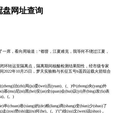
冠盘网址查询
豫了一席，看向周瑜道：“都督，江夏难克，我等何不绕过江夏，
对点闭环转运至隔离点，隔离期间核酸检测结果阳性，经市级专家
22年10月25日，梦天实验舱与长征五号b遥四运载火箭组合
)政(zheng)治(zhi)局(ju)委(wei)员(yuan)、(、)中(zhong)央(yang)外
xi)慕(mu)尼(ni)黑(hei)安(an)全(quan)会(hui)议(yi)并(bing)发(fa)表
ua)。(。)
串(chuan)巷(xiang)的(de)粮(liang)商(shang)变(bian)少(shao)了
ang)走(zou)势(shi)如(ru)何(he)。(。)”(”)徐(xu)文(wen)说(shuo)，