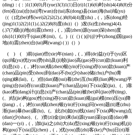
(ding)：(：)1(1)0(0)月(yue)3(3)1(1)日(ri)1(1)6(6)时(shi)4(4)8(8)分
(fen)在(zai)台(tai)湾(wan)台(tai)东(dong)县(xian)海(hai)域(yu)
（(（)北(bei)纬(wei)2(2)2(2).(.)8(8)4(4)度(du)，(，)东(dong)经
(jing)1(1)2(2)1(1).(.)2(2)8(8)度(du)）(）)发(fa)生(sheng)4(4).
(.)7(7)级(ji)地(di)震(zhen)，(，)震(zhen)源(yuan)深(shen)度
(du)1(1)0(0)千(qian)米(mi)。(。)（(（) ( )@(@)中(zhong)国(guo)
地(di)震(zhen)台(tai)网(wang) ( )）(）)
( ) ( )前(qian)些(xie)年(nian)，(，)得(de)益(yi)于(yu)区
(qu)域(yu)优(you)势(shi)及(ji)较(jiao)高(gao)存(cun)款(kuan)利
(li)息(xi)，(，)村(cun)镇(zhen)银(yin)行(xing)存(cun)款(kuan)产
(chan)品(pin)受(shou)到(dao)不(bu)少(shao)储(chu)户(hu)青
(qing)睐(lai)。(。)但(dan)随(sui)着(zhe)互(hu)联(lian)网(wang)平
(ping)台(tai)存(cun)款(kuan)产(chan)品(pin)下(xia)架(jia)、(、)靠
(kao)档(dang)计(ji)息(xi)产(chan)品(pin)被(bei)叫(jiao)停(ting)、
(、)结(jie)构(gou)性(xing)存(cun)款(kuan)规(gui)模(mo)压(ya)降
(jiang)，(，)村(cun)镇(zhen)银(yin)行(xing)问(wen)题(ti)逐(zhu)
渐(jian)暴(bao)露(lu)。(。)比(bi)如(ru)线(xian)下(xia)网(wang)点
(dian)少(shao)、(、)资(zi)金(jin)来(lai)源(yuan)渠(qu)道(dao)单
(dan)一(yi)，(，)加(jia)之(zhi)大(da)型(xing)银(yin)行(xing)机(ji)
构(gou)下(xia)沉(chen)，(，)优(you)质(zhi)客(ke)户(hu)日(ri)渐