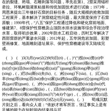
在的裂缝、坍塌、石雕剥落等问题，率先在第1、2窟采用锚杆
牵拉、环氧树脂灌浆粘接和传统加固技术进行试验；1973年，
周恩来提出三年修好石窟的目标任务，随后大规模的抢救加固
工程展开，基本解决了洞窟稳定性问题，最大限度保持了石窟
原貌；1990年代，“八五”保护工程通过降低和硬化窟前地面、
修建第7、8窟保护性窟檐及山顶防水排水设施等综合手段治理
水害，取得初步效果，2002年防水工程启动，历时五年解决了
西部窟群的严重渗水问题；2012年起，五华洞危岩加固、彩塑
壁画修复、地面雕刻遗址展示、保护性窟檐建设等又陆续完
成。
( ) ( )3(3)月(yue)2(2)9(9)日(ri)，(，)“(“)投(tou)资(zi)中
(zhong)国(guo)年(nian)”(”)地(di)方(fang)专(zhuan)场(chang)推
(tui)介(jie)活(huo)动(dong)在(zai)广(guang)东(dong)举(ju)行
(xing)，(，)巴(ba)斯(si)夫(fu)、(、)松(song)下(xia)、(、)汇(hui)
丰(feng)等(deng)百(bai)余(yu)家(jia)跨(kua)国(guo)公(gong)司(si)
高(gao)管(guan)、(、)外(wai)国(guo)商(shang)协(xie)会(hui)代
(dai)表(biao)参(can)加(jia)，(，)活(huo)动(dong)签(qian)约(yue)
外(wai)资(zi)项(xiang)目(mu)7(7)4(4)个(ge)，(，)投(tou)资(zi)总
(zong)额(e)达(da)9(9)0(0)5(5)亿(yi)元(yuan)。(。) 荀彧沉默
片刻之后，看向众人道：“依妙才将军所言，张辽事实上是有
足够的能力在短时间内结束战斗可