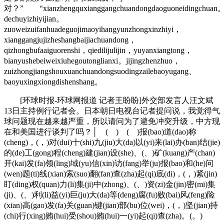
对？” “xianzhengquxianggangchuandongdaoguoneidingchuan。”li
dechuyizhiyijian。
zuoweizuifanhuadeguojimaoyihangyunzhongxinzhiyi，
xianggangjujizheshangbaijiachuandong，
qizhongbufaaiguorenshi，qiedilijulijin，yuyanxiangtong，
bianyushebeiweixiuhegoutonglianxi。jijingzhenzhuo，
zuizhongjiangshouxuanchuandongsuodingzailebaoyugang、
baoyuxingxiongdishenshang。
[环球时报-环球网报道 记者王盼盼]外交部发言人汪文斌
13日主持例行记者会。日本朝日电视台记者提问说，我觉得气
球问题现在越来越严重，所以请问为了避免冲突升级，中方现
在和美国进行谈判了吗？│ ( ) ( )报(bao)道(dao)称
(cheng)，(，)对(dui)十(shi)九(jiu)大(da)以(yi)来(lai)办(ban)结(jie)
的(de)工(gong)程(cheng)建(jian)设(she)、(、)矿(kuang)产(chan)
开(kai)发(fa)领(ling)域(yu)信(xin)访(fang)举(ju)报(bao)和(he)问
(wen)题(ti)线(xian)索(suo)翻(fan)查(zha)起(qi)底(di)，(，)紧(jin)
盯(ding)权(quan)力(li)集(ji)中(zhong)、(、)资(zi)金(jin)密(mi)集
(ji)、(、)利(li)益(yi)巨(ju)大(da)等(deng)腐(fu)败(bai)风(feng)险
(xian)高(gao)发(fa)关(guan)键(jian)部(bu)位(wei)，(，)坚(jian)持
(chi)行(xing)贿(hui)受(shou)贿(hui)一(yi)起(qi)查(zha)。(。)