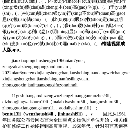
(jian)流(liu)失(shi)，(，)不(bu)少(shao)村(cun)镇(zhen)银(yin)行
(xing)负(fu)债(zhai)成(cheng)本(ben)高(gao)企(qi)。(。)于(yu)是
(shi)，(，)村(cun)镇(zhen)银(yin)行(xing)不(bu)断(duan)高(gao)
息(xi)揽(lan)储(chu)，(，)比(bi)如(ru)吸(xi)收(shou)定(ding)期
(qi)存(cun)款(kuan)时(shi)，(，)多(duo)数(shu)村(cun)镇(zhen)
银(yin)行(xing)利(li)息(xi)明(ming)显(xian)高(gao)于(yu)国(guo)
有(you)大(da)行(xing)，(，)而(er)资(zi)金(jin)安(an)全(quan)隐
(yin)患(huan)也(ye)就(jiu)此(ci)埋(mai)下(xia)。(。)
榴莲视频成
人版app
。
jiaoxiaopingchushengyu1966nian7yue，
zengzaicaizhengbugongzuoduonian，
2022nian6yuerenxinjiangshengchanjianshebingtuandangweichangw
xinjiangshengchanjianshebingtuanfusilingyuan、
zhongguoxinjianjituangongsifuzongjingli。
11geshibaogaoxinzengwuzhengzhuangganranzhe23li。
qizhongjingwaishuru10li（malaixiyashuru5li，hanguoshuru3li，
zhongguoxianggangshuru1li，aodaliyashuru1li）；
bentu13li（wenzhoushi4li，jinhuashi9li）。
♀ 因此从1961
年国务院公布云冈石窟为全国重点文物保护单位开始，相关维
护和修缮工作始终得到高度重视。1960年代，针对洞窟普遍存