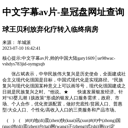
中文字幕av片-皇冠盘网址查询
球王贝利放弃化疗转入临终病房
来源：
羊城派
2023-07-10 16:42:41
核心提示:中文字幕av片,帅的中国大陆gary1609┆ue98wac-
vshdys783jid-oymgxqb
张占斌表示，中华民族伟大复兴是历史使命，全面建成社
会主义现代化强国是目标，中国式现代化是实现路径。“民族
复兴与现代化强国某种意义上可以画等号，现代化强国建成之
日就是民族复兴之时。”他说。★ 快速发展银发经济。针
对“63婴儿潮 1孩政策”形成的银发人口服务需求，政府、市
场、个人合作，优化资源配置，做好兜底性/贫困人口、普惠
型/大众人口、个性化/高收入人口的三类服务和产品市场。
( ) ( )#(#)地(di)震(zhen)快(kuai)讯(xun)#(#)中(zhong)国
(guo)地(di)震(zhen)台(tai)网(wang)正(zheng)式(shi)测(ce)定