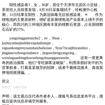
阳性感染者3，女，36岁，居住于天津市北辰区小淀镇，
系管控人员筛查发现，8月30日采集咽拭子，经检测中心检
测，31日结果呈阳性，为新冠病毒无症状感染者。♒ 作为
锂电池的主要原材料，锂矿是发展锂电池产业基本上绕不开的
核心，而四川的三州地区拥有丰富的锂辉石资源，占全国锂辉
石石矿的57%。
yangxingganranzhe2，nv，36sui，
juzhuyutianjinshihexiqutaihulujie，
xiguankongrenyuanshaizhafaxian，9yue7ricaijibiyanshizi，
jingjiancezhongxinjiance，jieguochengyangxing，
weixinguanbingduwuzhengzhuangganranzhe。 还有一类更离
奇的政治掮客，他们“专吃掮客这碗饭”，利用亲朋好友中的为
官掌权者，打着某某领导的招牌，或者干脆移花接木、真假莫
辨地招摇撞骗。。
郑义
发布于：白银平川区
声明：该文观点仅代表作者本人，搜狐号系信息发布平台，搜
狐仅提供信息存储空间服务。