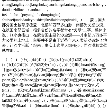
changjiangliuyudejiangshuizejiaochangniantongqipianshao4cheng，
duotiaozhiliuchuxianduanliu，
fushuhubo（poyanghuhedongtinghu）
shuiweijundadaoleyoushicejiluyilaidetongqizuidi。¿ 蒙古国大
部分国土被草原覆盖，北部和西部多山脉，南部为戈壁沙漠。
在该国南部区域，很多省份的名字都带有“戈壁”二字。整体来
说，张小曳指出，在蒙古国主要的沙尘源——其南部39万多平
方公里的土地上，主要并不是由于近些年来人类活动破坏了地
表，让沙尘活跃了起来，事实上这里人烟稀少，而沙漠和戈壁
就在那儿。
( ) ( )今(jin)日(ri)（(（)9(9)月(yue)1(1)2(2)日(ri)）
(）)1(1)2(2)时(shi)5(5)2(2)分(fen)，(，)四(si)川(chuan)省(sheng)
甘(gan)孜(zi)州(zhou)泸(lu)定(ding)县(xian)、(、)雅(ya)安(an)市
(shi)石(shi)棉(mian)县(xian)同(tong)步(bu)举(ju)行(xing)“(“)深
(shen)切(qie)悼(dao)念(nian)9(9)·(·)5(5)泸(lu)定(ding)6(6).(.)8(8)
级(ji)地(di)震(zhen)遇(yu)难(nan)同(tong)胞(bao)”(”)仪(yi)式
(shi)，(，)仪(yi)式(shi)现(xian)场(chang)，(，)首(shou)先(xian)
向(xiang)地(di)震(zhen)遇(yu)难(nan)同(tong)胞(bao)默(mo)哀
(ai)3(3)分(fen)钟(zhong)，(，)鸣(ming)响(xiang)防(fang)空(kong)
警(jing)报(bao)，(，)随(sui)后(hou)，(，)省(sheng)市(shi)（(（)