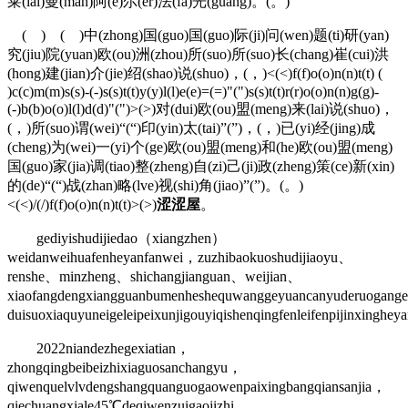
莱(lai)曼(man)阿(e)尔(er)法(fa)光(guang)。(。)
( ) ( )中(zhong)国(guo)国(guo)际(ji)问(wen)题(ti)研(yan)
究(jiu)院(yuan)欧(ou)洲(zhou)所(suo)所(suo)长(chang)崔(cui)洪
(hong)建(jian)介(jie)绍(shao)说(shuo)，(，)<(<)f(f)o(o)n(n)t(t) (
)c(c)m(m)s(s)-(-)s(s)t(t)y(y)l(l)e(e)=(=)"(")s(s)t(t)r(r)o(o)n(n)g(g)-
(-)b(b)o(o)l(l)d(d)"(")>(>)对(dui)欧(ou)盟(meng)来(lai)说(shuo)，
(，)所(suo)谓(wei)“(“)印(yin)太(tai)”(”)，(，)已(yi)经(jing)成
(cheng)为(wei)一(yi)个(ge)欧(ou)盟(meng)和(he)欧(ou)盟(meng)
国(guo)家(jia)调(tiao)整(zheng)自(zi)己(ji)政(zheng)策(ce)新(xin)
的(de)“(“)战(zhan)略(lve)视(shi)角(jiao)”(”)。(。)
<(<)/(/)f(f)o(o)n(n)t(t)>(>)
涩涩屋
。
gediyishudijiedao（xiangzhen）
weidanweihuafenheyanfanwei，zuzhibaokuoshudijiaoyu、
renshe、minzheng、shichangjianguan、weijian、
xiaofangdengxiangguanbumenheshequwanggeyuancanyuderuogang
duisuoxiaquyuneigeleipeixunjigouyiqishenqingfenleifenpijinxinghe
2022niandezhegexiatian，
zhongqingbeibeizhixiaguosanchangyu，
qiwenquelvlvdengshangquanguogaowenpaixingbangqiansanjia，
qiechuangxiale45℃deqiwenzuigaojizhi。