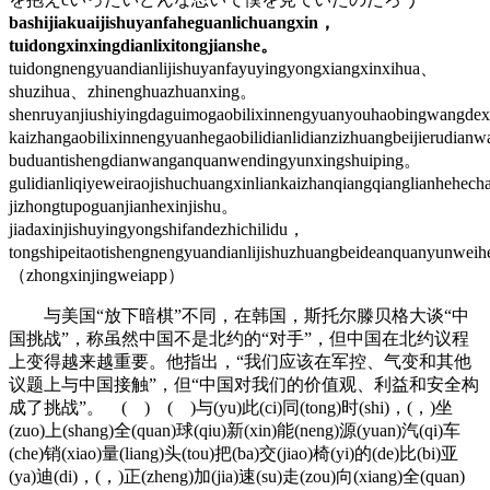
bashijiakuaijishuyanfaheguanlichuangxin，
tuidongxinxingdianlixitongjianshe。
tuidongnengyuandianlijishuyanfayuyingyongxiangxinxihua、
shuzihua、zhinenghuazhuanxing。
shenruyanjiushiyingdaguimogaobilixinnengyuanyouhaobingwangdex
kaizhangaobilixinnengyuanhegaobilidianlidianzizhuangbeijierudia
buduantishengdianwanganquanwendingyunxingshuiping。
gulidianliqiyeweiraojishuchuangxinliankaizhanqiangqianglianhehe
jizhongtupoguanjianhexinjishu。
jiadaxinjishuyingyongshifandezhichilidu，
tongshipeitaotishengnengyuandianlijishuzhuangbeideanquanyunwei
（zhongxinjingweiapp）
与美国“放下暗棋”不同，在韩国，斯托尔滕贝格大谈“中
国挑战”，称虽然中国不是北约的“对手”，但中国在北约议程
上变得越来越重要。他指出，“我们应该在军控、气变和其他
议题上与中国接触”，但“中国对我们的价值观、利益和安全构
成了挑战”。 ( ) ( )与(yu)此(ci)同(tong)时(shi)，(，)坐
(zuo)上(shang)全(quan)球(qiu)新(xin)能(neng)源(yuan)汽(qi)车
(che)销(xiao)量(liang)头(tou)把(ba)交(jiao)椅(yi)的(de)比(bi)亚
(ya)迪(di)，(，)正(zheng)加(jia)速(su)走(zou)向(xiang)全(quan)