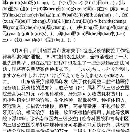
球(qiu)市(shi)场(chang)。(。)7(7)月(yue)2(2)1(1)日(ri)，(，)比
(bi)亚(ya)迪(di)日(ri)本(ben)分(fen)公(gong)司(si)在(zai)东(dong)
京(jing)召(zhao)开(kai)品(pin)牌(pai)发(fa)布(bu)会(hui)，(，)宣
(xuan)布(bu)正(zheng)式(shi)进(jin)入(ru)日(ri)本(ben)乘(cheng)
用(yong)车(che)市(shi)场(chang)，(，)并(bing)亮(liang)相(xiang)
元(yuan)p(p)l(l)u(u)s(s)、(、)海(hai)豚(tun)和(he)海(hai)豹(bao)
三(san)款(kuan)车(che)型(xing)。(。)
9月20日，四川省西昌市发布关于5起违反疫情防控工作纪
律典型案例的通报。“8.28”疫情发生以来，全市涌现出了一大
批先进典型，但在战“疫”过程中也发生了一些违规违纪违法问
题，现将有关典型案例通报如下。「じゃあちょっと今説明し
ますからc申しわけないけど伝えてもらえませんかc緑さん
に」 山东省医疗保障局印发《关于优化调整口腔种植医疗
服务项目及价格的通知》，驻济省（部）属和军队三级公立医
院最高为4171元（不含种植体、牙冠等可另收费耗材费用），
包括种植全过程的诊察、生化检验、影像检查、种植体植入、
牙冠置入、扫描设计建模、麻醉、药品等费用，不包括拔牙、
牙周洁治、根管治疗、植骨、软组织移植的费用，其他等级医
院下浮10%；除济南市区内三级公立口腔专科医院和青岛市区
内三级公立医院单颗常规种植牙可参照4171元执行外，其他市
三级公立医院最高价格为3977元，三级以下公立医疗机构价格