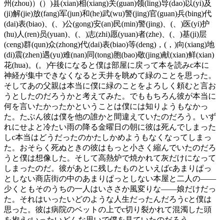
州(zhou)）(）)县(xian)相(xiang)关(guan)领(ling)导(dao)以(yi)及
(ji)解(jie)放(fang)军(jun)和(he)武(wu)警(jing)官(guan)兵(bing)代
(dai)表(biao)、(、)公(gong)安(an)民(min)警(jing)、(、)医(yi)护
(hu)人(ren)员(yuan)、(、)志(zhi)愿(yuan)者(zhe)、(、)基(ji)层
(ceng)群(qun)众(zhong)代(dai)表(biao)等(deng)，(，)向(xiang)地
(di)震(zhen)遇(yu)难(nan)同(tong)胞(bao)敬(jing)献(xian)鲜(xian)
花(hua)。(。)午後になると僕は部屋に戻って本を読みc本に
神経が集中できなくなると天井を眺めて緑のことを思った。
そしてあの父親は本当に僕に緑のことをよろしく頼むと言お
うとしたのだろうかと考えてみた。でももちろん彼が本当に
何を言いたかったかということは僕には知りようもなかっ
た。たぶん彼は僕を他の誰かと間違えていたのだろう。いず
れにせよと冷たい雨の降る金曜日の朝に彼は死んでしまった
しc本当はどうだったのかたしかめようもなくなってしまっ
た。おそらく死ぬときの彼はもっと小さく縮んでいたのだろ
うと僕は想像した。そして高熱炉で焼かれて灰だけになって
しまったのだ。彼があとに残したものといえばcあまりぱっ
としない商店街の中のあまりぱっとしない本屋と二人の――
少くともそのうちの一人はいささか風変りな――娘だけだっ
た。それはいったいどのような人生だったんだろうcと僕は
思った。彼は病院のベットの上でc切り裂かれて混濁した頭
を抱えcいったいどんな思いで僕を見ていたのだろう