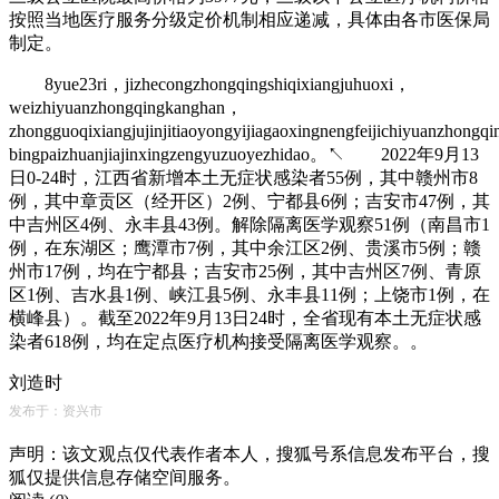
按照当地医疗服务分级定价机制相应递减，具体由各市医保局
制定。
8yue23ri，jizhecongzhongqingshiqixiangjuhuoxi，
weizhiyuanzhongqingkanghan，
zhongguoqixiangjujinjitiaoyongyijiagaoxingnengfeijichiyuanzhon
bingpaizhuanjiajinxingzengyuzuoyezhidao。↖ 2022年9月13
日0-24时，江西省新增本土无症状感染者55例，其中赣州市8
例，其中章贡区（经开区）2例、宁都县6例；吉安市47例，其
中吉州区4例、永丰县43例。解除隔离医学观察51例（南昌市1
例，在东湖区；鹰潭市7例，其中余江区2例、贵溪市5例；赣
州市17例，均在宁都县；吉安市25例，其中吉州区7例、青原
区1例、吉水县1例、峡江县5例、永丰县11例；上饶市1例，在
横峰县）。截至2022年9月13日24时，全省现有本土无症状感
染者618例，均在定点医疗机构接受隔离医学观察。。
刘造时
发布于：资兴市
声明：该文观点仅代表作者本人，搜狐号系信息发布平台，搜
狐仅提供信息存储空间服务。