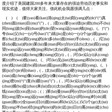
度介绍了美国建国200多年来大量存在的强迫劳动历史事实和
现实劣迹，值得大家关注。借此机会我愿强调几点：
( ) ( )要(yao)看(kan)清(qing)太(tai)阳(yang)的(de)“(“)真
(zhen)面(mian)目(mu)”(”)，(，)需(xu)要(yao)借(jie)助(zhu)不(bu)
同(tong)波(bo)段(duan)的(de)望(wang)远(yuan)镜(jing)。(。)“(“)
夸(kua)父(fu)一(yi)号(hao)”(”)就(jiu)是(shi)一(yi)个(ge)观(guan)
察(cha)太(tai)阳(yang)的(de)多(duo)面(mian)手(shou)，(，)它(ta)
搭(da)载(zai)的(de)莱(lai)曼(man)阿(e)尔(er)法(fa)太(tai)阳(yang)
望(wang)远(yuan)镜(jing)和(he)太(tai)阳(yang)硬(ying)x(x)射
(she)线(xian)成(cheng)像(xiang)仪(yi)，(，)可(ke)以(yi)从(cong)
紫(zi)外(wai)线(xian)、(、)可(ke)见(jian)光(guang)和(he)x(x)射
(she)线(xian)波(bo)段(duan)观(guan)测(ce)太(tai)阳(yang)。(。)
据(ju)介(jie)绍(shao)，(，)太(tai)阳(yang)硬(ying)x(x)射(she)线
(xian)成(cheng)像(xiang)仪(yi)像(xiang)是(shi)一(yi)个(ge)精
(jing)密(mi)“(“)复(fu)眼(yan)”(”)，(，)可(ke)以(yi)精(jing)准
(zhun)捕(bu)捉(zhuo)来(lai)自(zi)太(tai)阳(yang)的(de)x(x)射(she)
线(xian)信(xin)息(xi)；(；)莱(lai)曼(man)阿(e)尔(er)法(fa)太(tai)
阳(yang)望(wang)远(yuan)镜(jing)可(ke)以(yi)同(tong)时(shi)观
(guan)测(ce)全(quan)日(ri)面(mian)和(he)2(2).(.)5(5)个(ge)太(tai)
阳(yang)半(ban)径(jing)内(nei)的(de)近(jin)日(ri)冕(mian)处(chu)