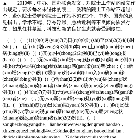
▲ 2019年，中办、国办联合发文，对院士工作站的设立作
出规定，要求每名未退休的院士，受聘的院士工作站不超过1
个，退休院士受聘的院士工作站不超过3个。中办、国办的意
见指出，学术不端、浮夸浮躁、急功近利等不良倾向依然存
在，如果任其蔓延，科技创新的良好生态就会受到侵蚀。
( ) ( )1(1)0(0)月(yue)7(7)日(ri)0(0)时(shi)至(zhi)2(2)4(4)时
(shi)，(，)新(xin)增(zeng)3(3)例(li)本(ben)土(tu)确(que)诊(zhen)
病(bing)例(li)（(（)其(qi)中(zhong)2(2)例(li)已(yi)通(tong)报
(bao)）(）)，(，)无(wu)新(xin)增(zeng)疑(yi)似(si)病(bing)例(li)
和(he)无(wu)症(zheng)状(zhuang)感(gan)染(ran)者(zhe)；(；)新
(xin)增(zeng)7(7)例(li)境(jing)外(wai)输(shu)入(ru)确(que)诊
(zhen)病(bing)例(li)（(（)含(han)2(2)例(li)无(wu)症(zheng)状
(zhuang)感(gan)染(ran)者(zhe)转(zhuan)确(que)诊(zhen)病(bing)
例(li)）(）)和(he)7(7)例(li)无(wu)症(zheng)状(zhuang)感(gan)染
(ran)者(zhe)，(，)无(wu)新(xin)增(zeng)疑(yi)似(si)病(bing)例
(li)。(。)治(zhi)愈(yu)出(chu)院(yuan)5(5)例(li)，(，)解(jie)除
(chu)医(yi)学(xue)观(guan)察(cha)的(de)无(wu)症(zheng)状
(zhuang)感(gan)染(ran)者(zhe)2(2)例(li)。(。)
zonghezhongyangshe、lianhexinwenwangdengmeitibaodao，
xinzengquezhenbingli4yue18ridaojizhongjianyisuogelicaijian，
diyicicaijianjieguoweiyinxing，22richuxianxiujiaoyichang、