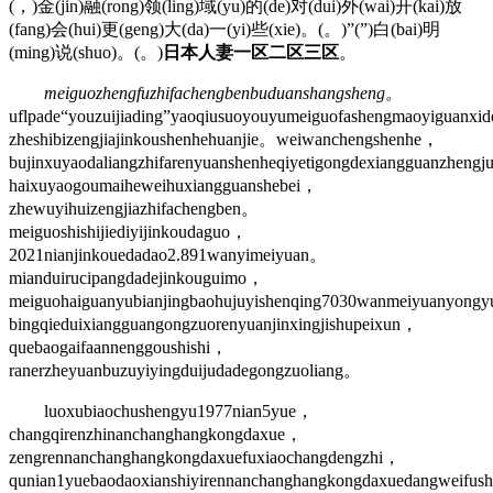
(，)金(jin)融(rong)领(ling)域(yu)的(de)对(dui)外(wai)开(kai)放
(fang)会(hui)更(geng)大(da)一(yi)些(xie)。(。)”(”)白(bai)明
(ming)说(shuo)。(。)
日本人妻一区二区三区
。
meiguozhengfuzhifachengbenbuduanshangsheng。
uflpade“youzuijiading”yaoqiusuoyouyumeiguofashengmaoyiguanxide
zheshibizengjiajinkoushenhehuanjie。weiwanchengshenhe，
bujinxuyaodaliangzhifarenyuanshenheqiyetigongdexiangguanzheng
haixuyaogoumaiheweihuxiangguanshebei，
zhewuyihuizengjiazhifachengben。
meiguoshishijiediyijinkoudaguo，
2021nianjinkouedadao2.891wanyimeiyuan。
mianduirucipangdadejinkouguimo，
meiguohaiguanyubianjingbaohujuyishenqing7030wanmeiyuanyon
bingqieduixiangguangongzuorenyuanjinxingjishupeixun，
quebaogaifaannenggoushishi，
ranerzheyuanbuzuyiyingduijudadegongzuoliang。
luoxubiaochushengyu1977nian5yue，
changqirenzhinanchanghangkongdaxue，
zengrennanchanghangkongdaxuefuxiaochangdengzhi，
qunian1yuebaodaoxianshiyirennanchanghangkongdaxuedangweifus