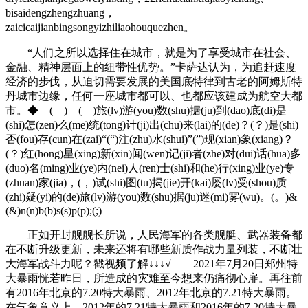
bisaidengzhengzhuang，
zaicicaijianbingsongyizhiliaohouquezhen。
“人们之所以选择住在城市，就是为了享受城市在社会、
金融、精神层面上的纽带性优势。”卡萨达认为，为追赶速度
经济的步伐，从迫切需要发展的美国底特律到古老的阿姆斯特
丹城市边缘，任何一座城市都可以、也都应该建成为航空大都
市。◆ ( ) ( )旅(lv)游(you)数(shu)据(ju)到(dao)底(di)是
(shi)怎(zen)么(me)统(tong)计(ji)出(chu)来(lai)的(de)？(？)是(shi)
否(fou)存(cun)在(zai)“(“)注(zhu)水(shui)”(”)现(xian)象(xiang)？
(？)红(hong)星(xing)新(xin)闻(wen)记(ji)者(zhe)对(dui)话(hua)多
(duo)名(ming)业(ye)内(nei)人(ren)士(shi)和(he)行(xing)业(ye)专
(zhuan)家(jia)，(，)试(shi)图(tu)揭(jie)开(kai)屡(lv)受(shou)质
(zhi)疑(yi)的(de)旅(lv)游(you)数(shu)据(ju)迷(mi)雾(wu)。(。)&
(&)n(n)b(b)s(s)p(p);(;)
正如开封舰舰长所说，人民海军的各类舰艇、武器装备都
在不断升级更新，未来还将有哪些新质作战力量列装，不断壮
大海军战斗力呢？戳视频了解↓↓↓√ 2021年7月20日郑州特
大暴雨恍若昨日，所造成的灾难至今想来仍痛彻心扉。再往前
有2016年北京的7.20特大暴雨、2012年北京的7.21特大暴雨。
在气象意义上，2012年的7.21特大暴雨和2016年的7.20特大暴