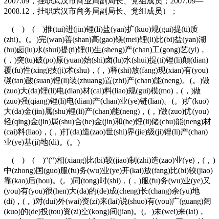
2007.09，挂职武汉市商业局副局长、党组成员；2007.09—
2008.12，挂职武汉市商务局副局长、党组成员）；
( ) ( )推(tui)进(jin)锂(li)盐(yan)扩(kuo)规(gui)提(ti)质
(zhi)。(。)完(wan)善(shan)高(gao)镁(mei)锂(li)比(bi)盐(yan)湖
(hu)卤(lu)水(shui)提(ti)锂(li)生(sheng)产(chan)工(gong)艺(yi)，
(，)突(tu)破(po)原(yuan)始(shi)卤(lu)水(shui)提(ti)锂(li)颠(dian)
覆(fu)性(xing)技(ji)术(shu)，(，)释(shi)放(fang)现(xian)有(you)
碳(tan)酸(suan)锂(li)装(zhuang)置(zhi)产(chan)能(neng)。(。)做
(zuo)大(da)锂(li)电(dian)材(cai)料(liao)规(gui)模(mo)，(，)做
(zuo)强(qiang)锂(li)电(dian)产(chan)业(ye)链(lian)。(。)扩(kuo)
大(da)金(jin)属(shu)锂(li)产(chan)能(neng)，(，)做(zuo)优(you)
轻(qing)金(jin)属(shu)合(he)金(jin)和(he)锂(li)储(chu)能(neng)材
(cai)料(liao)，(，)打(da)造(zao)世(shi)界(jie)级(ji)锂(li)产(chan)
业(ye)基(ji)地(di)。(。)
( ) ( )“(“)相(xiang)比(bi)较(jiao)制(zhi)造(zao)业(ye)，(，)
中(zhong)国(guo)服(fu)务(wu)业(ye)开(kai)放(fang)比(bi)较(jiao)
靠(kao)后(hou)。(。)同(tong)时(shi)，(，)服(fu)务(wu)业(ye)又
(you)有(you)很(hen)大(da)的(de)成(cheng)长(chang)余(yu)地
(di)，(，)对(dui)外(wai)资(zi)来(lai)说(shuo)有(you)广(guang)阔
(kuo)的(de)投(tou)资(zi)空(kong)间(jian)。(。)未(wei)来(lai)，