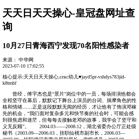
天天日天天操心-皇冠盘网址查
询
10月27日青海西宁发现70名阳性感染者
来源：
中华网
2023-07-10 17:02:55
核心提示:天天日天天操心,секс幼儿♥jayd5pr-vshdys783jid-
k8tmbf
曾经，傅宇杰也是“景片”岗位中的一员，每场排演他都会
全程坚守在幕后，默默记下舞台上演员的台词、揣摩角色的性
格和情绪……正是这段默默无闻的经历，才让他有了饰演邓稼
先的机会，“我们面对复杂多元和快节奏的社会时，可能会感
到很焦虑和迷茫，但每每去接触老邓的故事，我学会了坚守和
义无反顾”。 2004.03——2008.12，湖北省委办公厅正处级
秘书（2003.09—2006.03，挂职仙桃市副市长，2006.03—