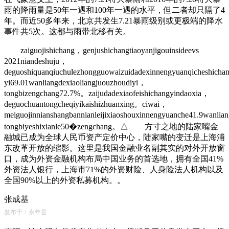
雨的降雨量是50年一遇和100年一遇的水平，但二者却只隔了4
年。而近50多年来，北京共发生7.21暴雨级别或更极端的降水
事件共5次。这都与雨带北移有关。
zaiguojishichang，genjushichangtiaoyanjigouinsideevs
2021niandeshuju，
deguoshiquanqiuchulezhongguowaizuidadexinnengyuanqicheshich
yi69.01wanliangdexiaoliangjuouzhoudiyi，
tongbizengchang72.7%。zaijudadexiaofeishichangyindaoxia，
deguochuantongcheqiyikaishizhuanxing。ciwai，
meiguojinnianshangbannianleijixiaoshouxinnengyuanche41.9wanli
tongbiyeshixianle50�zengchang。△ 方寸之地的陆家嘴金
融城已成为全球人民币资产定价中心，陆家嘴的变迁是上海浦
东改革开放的缩影。这里是我国金融业名副其实的对外开放窗
口，成为外资金融机构布局中国业务的首选地，拥有全国41%
外资法人银行，上海市71%的外资财险、人身险法人机构以及
全国90%以上的外资私募机构。。
张成基
发布于：永年县