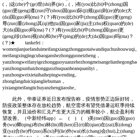
(，)这(zhe)个(ge)世(shi)界(jie)，(，)有(you)比(bi)中(zhong)国
(guo)更(geng)遵(zun)守(shou)国(guo)际(ji)规(gui)则(ze)的(de)大
(da)国(guo)吗(ma)？(？)有(you)比(bi)中(zhong)国(guo)更(geng)
尊(zun)重(zhong)其(qi)他(ta)国(guo)家(jia)主(zhu)权(quan)的(de)
大(da)国(guo)吗(ma)？(？)有(you)比(bi)中(zhong)国(guo)更
(geng)珍(zhen)视(shi)和(he)平(ping)的(de)大(da)国(guo)吗(ma)？
(？)★ tankefei：
womenjianjuefanduimeifangxiangzhongguotaiwandiquchushouwuq
meifangxingjingcubaoganshezhongguoneizheng，
yanzhongweifanyigezhongguoyuanzehezhongmeisangelianhegongbao
yanzhongsunhaizhongguozhuquanheanquanliyi，
yanzhongweixietaihaihepingwending。
zhongfangduiciqiangliebuman，
yixiangmeifangtichuyanzhengjiaoshe。
此外，华泰证券近日发布报告称，疫情形势正边际好转，
防疫政策整体存在放松趋势，航空需求有望凭借暑运旺季持续
恢复，并且油价和汇兑产生更大压力的概率较小，航企盈利有
望改善。（中新经纬app）← ( ) ( )美(mei)国(guo)国(guo)
务(wu)卿(qing)布(bu)林(lin)肯(ken)日(ri)前(qian)在(zai)东(dong)
亚(ya)合(he)作(zuo)系(xi)列(lie)外(wai)长(chang)会(hui)上(shang)