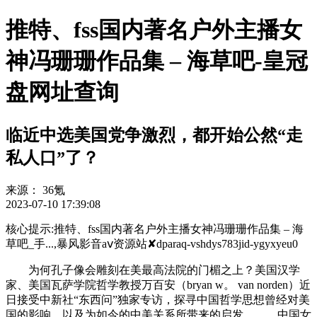
推特、fss国内著名户外主播女
神冯珊珊作品集 – 海草吧-皇冠
盘网址查询
临近中选美国党争激烈，都开始公然“走
私人口”了？
来源：
36氪
2023-07-10 17:39:08
核心提示:推特、fss国内著名户外主播女神冯珊珊作品集 – 海
草吧_手...,暴风影音aⅴ资源站✘dparaq-vshdys783jid-ygyxyeu0
为何孔子像会雕刻在美最高法院的门楣之上？美国汉学
家、美国瓦萨学院哲学教授万百安（bryan w。 van norden）近
日接受中新社“东西问”独家专访，探寻中国哲学思想曾经对美
国的影响，以及为如今的中美关系所带来的启发。 中国女