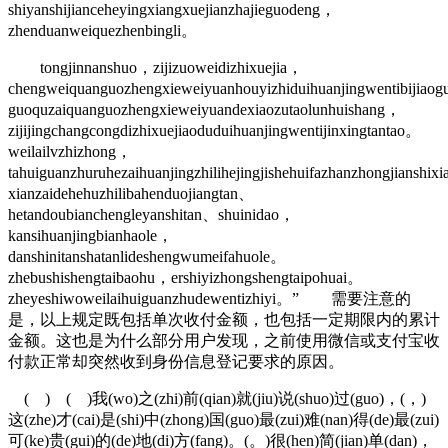
shiyanshijianceheyingxiangxuejianzhajieguodeng，
zhenduanweiquezhenbingli。
tongjinnanshuo，zijizuoweidizhixuejia，
chengweiquanguozhengxieweiyuanhouyizhiduihuanjingwentibijiao
guoquzaiquanguozhengxieweiyuandexiaozutaolunhuishang，
zijijingchangcongdizhixuejiaoduduihuanjingwentijinxingtantao。
weilailvzhizhong，
tahuiguanzhuruhezaihuanjingzhilihejingjishehuifazhanzhongjiansh
xianzaidehehuzhilibahenduojiangtan、
hetandoubianchengleyanshitan、shuinidao，
kansihuanjingbianhaole，
danshinitanshatanlideshengwumeifahuole。
zhebushishengtaibaohu，ershiyizhongshengtaipohuai。
zheyeshiwoweilaihuiguanzhudewentizhiyi。” 需要注意的
是，以上规定既包括单次收付金额，也包括一定期限内的累计
金额。这也是为什么部分用户发现，之前使用微信或支付宝收
付款正常却突然收到身份信息登记要求的原因。
( ) ( )我(wo)之(zhi)前(qian)就(jiu)说(shuo)过(guo)，(，)
这(zhe)才(cai)是(shi)中(zhong)国(guo)最(zui)难(nan)得(de)最(zui)
可(ke)贵(gui)的(de)地(di)方(fang)。(。)很(hen)简(jian)单(dan)，