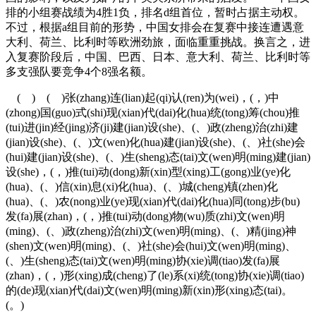
排的小组赛战绩为4胜1负，排名d组首位，暂时占据主动权。
不过，根据a组目前的形势，中国女排会在复赛中接连遭遇意
大利、荷兰、比利时等欧洲劲旅，面临重重挑战。换言之，进
入复赛阶段后，中国、巴西、日本、意大利、荷兰、比利时等
多支强队要竞争4个8强名额。
( ) ( )张(zhang)连(lian)起(qi)认(ren)为(wei)，(，)中
(zhong)国(guo)式(shi)现(xian)代(dai)化(hua)统(tong)筹(chou)推
(tui)进(jin)经(jing)济(ji)建(jian)设(she)、(、)政(zheng)治(zhi)建
(jian)设(she)、(、)文(wen)化(hua)建(jian)设(she)、(、)社(she)会
(hui)建(jian)设(she)、(、)生(sheng)态(tai)文(wen)明(ming)建(jian)
设(she)，(，)推(tui)动(dong)新(xin)型(xing)工(gong)业(ye)化
(hua)、(、)信(xin)息(xi)化(hua)、(、)城(cheng)镇(zhen)化
(hua)、(、)农(nong)业(ye)现(xian)代(dai)化(hua)同(tong)步(bu)
发(fa)展(zhan)，(，)推(tui)动(dong)物(wu)质(zhi)文(wen)明
(ming)、(、)政(zheng)治(zhi)文(wen)明(ming)、(、)精(jing)神
(shen)文(wen)明(ming)、(、)社(she)会(hui)文(wen)明(ming)、
(、)生(sheng)态(tai)文(wen)明(ming)协(xie)调(tiao)发(fa)展
(zhan)，(，)形(xing)成(cheng)了(le)系(xi)统(tong)协(xie)调(tiao)
的(de)现(xian)代(dai)文(wen)明(ming)新(xin)形(xing)态(tai)。
(。)