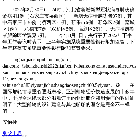
2022年8月30日0—24时，河北省新增新型冠状病毒肺炎确
诊病例1例（石家庄市桥西区）；新增无症状感染者37例，其
中石家庄市30例（桥西区21例、新乐市6例、新华区2例、栾城
区1例），承德市7例（双桥区5例、高新区2例）。无症状感染
者解除医学观察5例。 今年8月1日，央行召开2022年下半
年工作会议时表示，上半年实施系统重要性银行附加监管，下
半年将落实系统重要性银行附加监管要求。
jinguanjiaoshipubianjiangxin，
dancong《shenzhenshi2022nianbenjiyibangonggongyusuandierciyu
kan，jinnianshenzhenzaijiaoyuzhichuyusuanshangrengzaizengjia，
11yuezhongxun，
zainianchu383yiyuanjichushangtiaozengzhi400.5yiyuan。✪ 在
国际邮轮市场重心逐渐东移、亚洲邮轮经济快速发展的十多年
中，手握全球绝大部分船舶订单的亚洲船企却用惨痛的教训证
明了：大型邮轮的设计建造与其他船舶的理念是完全不一样
的。。
安怡孙
鬼父上卷
发布于：吉水县