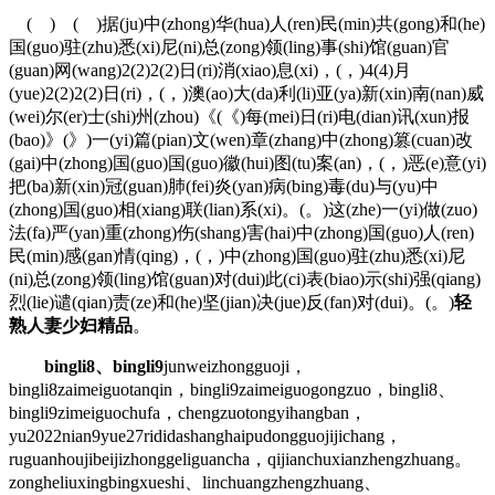
( ) ( )据(ju)中(zhong)华(hua)人(ren)民(min)共(gong)和(he)
国(guo)驻(zhu)悉(xi)尼(ni)总(zong)领(ling)事(shi)馆(guan)官
(guan)网(wang)2(2)2(2)日(ri)消(xiao)息(xi)，(，)4(4)月
(yue)2(2)2(2)日(ri)，(，)澳(ao)大(da)利(li)亚(ya)新(xin)南(nan)威
(wei)尔(er)士(shi)州(zhou)《(《)每(mei)日(ri)电(dian)讯(xun)报
(bao)》(》)一(yi)篇(pian)文(wen)章(zhang)中(zhong)篡(cuan)改
(gai)中(zhong)国(guo)国(guo)徽(hui)图(tu)案(an)，(，)恶(e)意(yi)
把(ba)新(xin)冠(guan)肺(fei)炎(yan)病(bing)毒(du)与(yu)中
(zhong)国(guo)相(xiang)联(lian)系(xi)。(。)这(zhe)一(yi)做(zuo)
法(fa)严(yan)重(zhong)伤(shang)害(hai)中(zhong)国(guo)人(ren)
民(min)感(gan)情(qing)，(，)中(zhong)国(guo)驻(zhu)悉(xi)尼
(ni)总(zong)领(ling)馆(guan)对(dui)此(ci)表(biao)示(shi)强(qiang)
烈(lie)谴(qian)责(ze)和(he)坚(jian)决(jue)反(fan)对(dui)。(。)
轻
熟人妻少妇精品
。
bingli8、bingli9
junweizhongguoji，
bingli8zaimeiguotanqin，bingli9zaimeiguogongzuo，bingli8、
bingli9zimeiguochufa，chengzuotongyihangban，
yu2022nian9yue27rididashanghaipudongguojijichang，
ruguanhoujibeijizhonggeliguancha，qijianchuxianzhengzhuang。
zongheliuxingbingxueshi、linchuangzhengzhuang、