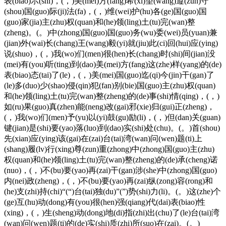
表(biao)示(shi)，(，)美(mei)方(fang)希(xi)望(wang)遵(zun)守
(shou)国(guo)际(ji)法(fa)，(，)维(wei)护(hu)各(ge)国(guo)国
(guo)家(jia)主(zhu)权(quan)和(he)领(ling)土(tu)完(wan)整
(zheng)。(。)中(zhong)国(guo)国(guo)务(wu)委(wei)员(yuan)兼
(jian)外(wai)长(chang)王(wang)毅(yi)就(jiu)此(ci)回(hui)应(ying)
说(shuo)，(，)我(wo)们(men)很(hen)长(chang)时(shi)间(jian)没
(mei)有(you)听(ting)到(dao)美(mei)方(fang)这(zhe)样(yang)的(de)
表(biao)态(tai)了(le)，(，)美(mei)国(guo)迄(qi)今(jin)干(gan)了
(le)多(duo)少(shao)侵(qin)犯(fan)别(bie)国(guo)主(zhu)权(quan)
和(he)领(ling)土(tu)完(wan)整(zheng)的(de)事(shi)情(qing)，(，)
如(ru)果(guo)真(zhen)能(neng)改(gai)邪(xie)归(gui)正(zheng)，
(，)我(wo)们(men)予(yu)以(yi)鼓(gu)励(li)，(，)但(dan)关(guan)
键(jian)是(shi)要(yao)落(luo)到(dao)实(shi)处(chu)。(。)首(shou)
先(xian)应(ying)该(gai)在(zai)台(tai)湾(wan)问(wen)题(ti)上
(shang)履(lv)行(xing)尊(zun)重(zhong)中(zhong)国(guo)主(zhu)
权(quan)和(he)领(ling)土(tu)完(wan)整(zheng)的(de)承(cheng)诺
(nuo)，(，)不(bu)要(yao)再(zai)干(gan)涉(she)中(zhong)国(guo)
内(nei)政(zheng)，(，)不(bu)要(yao)再(zai)纵(zong)容(rong)和
(he)支(zhi)持(chi)“(“)台(tai)独(du)”(”)势(shi)力(li)。(。)这(zhe)个
(ge)互(hu)动(dong)有(you)很(hen)强(qiang)代(dai)表(biao)性
(xing)，(，)生(sheng)动(dong)地(di)指(zhi)出(chu)了(le)台(tai)湾
(wan)问(wen)题(ti)的(de)实(shi)质(zhi)所(suo)在(zai)。(。)