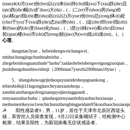
(nian)4(4)月(yue)份(fen)以(yi)来(lai)持(chi)续(xu)下(xia)跌(die)且
(qie)跌(die)幅(fu)扩(kuo)大(da)，(，)二(er)手(shou)房(fang)价
(jia)格(ge)指(zhi)数(shu)自(zi)2(2)月(yue)份(fen)总(zong)体(ti)处
(chu)于(yu)下(xia)跌(die)态(tai)势(shi)，(，)这(zhe)些(xie)指(zhi)
标(biao)的(de)变(bian)化(hua)，(，)意(yi)味(wei)着(zhe)目(mu)
前(qian)楼(lou)市(shi)仍(reng)较(jiao)为(wei)低(di)迷(mi)。(。)
心莲
。
dangnian3yue，hebeishengweichangwei、
mishuchangjingchunhuabeizha，
zhegebeishouguanzhude“laohu”zaidaohebeishengweigongzuoqian，
jiushihengshuishiweishuji（2006nian7yuezhi2008nian10yue）。
5、shangshuwugejiedaoquyuneideshequguankong，
tebieshi4luji11lugongjiaocheyanxianshequ，
zanshicanzhaogaofengxianquyujinxingguanli，
renyuanzubuchuhu；qitashequrenyuanfeibiyaobuchuxiaoqu，
meihumeirikeyou1renchichuruzhengbingpeidain95kouzhaochuxiao
☭ 阳性感染者9，男，11岁，居住于天津市北辰区西堤头
镇，系管控人员筛查发现，9月22日采集咽拭子，经检测中心
检测，结果呈阳性，为新冠病毒无症状感染者。