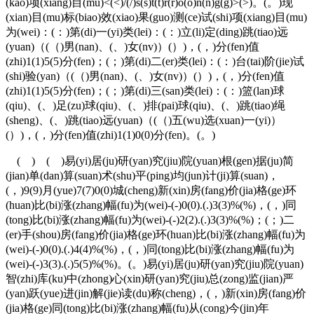
(kao)项(xiang)目(mu)<(<)/(/)s(s)t(t)r(r)o(o)n(n)g(g)>(>)。(。)现
(xian)目(mu)标(biao)效(xiao)果(guo)测(ce)试(shi)项(xiang)目(mu)
为(wei)：(：)第(di)一(yi)类(lei)：(：)立(li)定(ding)跳(tiao)远
(yuan)（(（)男(nan)、(、)女(nv)）(）)，(，)分(fen)值
(zhi)1(1)5(5)分(fen)；(；)第(di)二(er)类(lei)：(：)台(tai)阶(jie)试
(shi)验(yan)（(（)男(nan)、(、)女(nv)）(）)，(，)分(fen)值
(zhi)1(1)5(5)分(fen)；(；)第(di)三(san)类(lei)：(：)篮(lan)球
(qiu)、(、)足(zu)球(qiu)、(、)排(pai)球(qiu)、(、)跳(tiao)绳
(sheng)、(、)跳(tiao)远(yuan)（(（)五(wu)选(xuan)一(yi)）
(）)，(，)分(fen)值(zhi)1(1)0(0)分(fen)。(。)
( ) ( )易(yi)居(ju)研(yan)究(jiu)院(yuan)根(gen)据(ju)简
(jian)单(dan)算(suan)术(shu)平(ping)均(jun)计(ji)算(suan)，
(，)9(9)月(yue)7(7)0(0)城(cheng)新(xin)房(fang)价(jia)格(ge)环
(huan)比(bi)涨(zhang)幅(fu)为(wei)-(-)0(0).(.)3(3)%(%)，(，)同
(tong)比(bi)涨(zhang)幅(fu)为(wei)-(-)2(2).(.)3(3)%(%)；(；)二
(er)手(shou)房(fang)价(jia)格(ge)环(huan)比(bi)涨(zhang)幅(fu)为
(wei)-(-)0(0).(.)4(4)%(%)，(，)同(tong)比(bi)涨(zhang)幅(fu)为
(wei)-(-)3(3).(.)5(5)%(%)。(。)易(yi)居(ju)研(yan)究(jiu)院(yuan)
智(zhi)库(ku)中(zhong)心(xin)研(yan)究(jiu)总(zong)监(jian)严
(yan)跃(yue)进(jin)解(jie)读(du)称(cheng)，(，)新(xin)房(fang)价
(jia)格(ge)同(tong)比(bi)涨(zhang)幅(fu)从(cong)今(jin)年