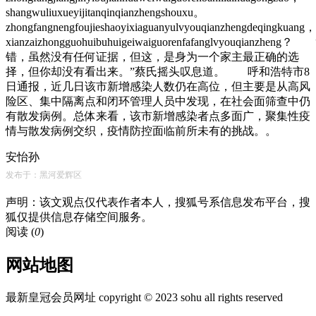
shangwuliuxueyijitanqinqianzhengshouxu。
zhongfangnengfoujieshaoyixiaguanyulvyouqianzhengdeqingkuang，
xianzaizhongguohuibuhuigeiwaiguorenfafanglvyouqianzheng？
错，虽然没有任何证据，但这，是身为一个家主最正确的选
择，但你却没有看出来。”蔡氏摇头叹息道。 呼和浩特市8
日通报，近几日该市新增感染人数仍在高位，但主要是从高风
险区、集中隔离点和闭环管理人员中发现，在社会面筛查中仍
有散发病例。总体来看，该市
新增感染者点多面广，聚集性疫
情与散发病例交织，疫情防控面临前所未有的挑战。
。
安怡孙
发布于：黑河爱辉区
声明：该文观点仅代表作者本人，搜狐号系信息发布平台，搜
狐仅提供信息存储空间服务。
阅读 (
0
)
网站地图
最新皇冠会员网址 copyright © 2023 sohu all rights reserved