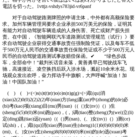
電話を切った。1vttjz-vshdys783jid-vr6panf
对于自动驾驶路测牌照的申请主体，中外都有高额保险要
求。加州车辆管理局要求企业承担500万美元的保险，证明其
有能力对自动驾驶车辆造成的人身伤害、死亡或财产损失担
责。在中国，《智能网联汽车道路测试管理规范（试行）》要
求自动驾驶企业获得交通事故责任强制险凭证，以及每车不低
于500万元人民币的交通事故责任保险凭证或不少于500万元人
民币的自动驾驶道路测试事故赔偿保函。✔ “绿色步战
车，全部命中！”裁判长话音未落，黄善勇早已驾驶战车飞
驰，高速接近、凌空换挡后跃入涉水场，溅起10余米水花。现
场观众发出欢呼，奋力挥动手中旗帜，大声呼喊“加油！加
油！中国队加油！”
( ) ( )<(<)s(s)t(t)r(r)o(o)n(n)g(g)>(>)取(qu)消
(xiao)2(2)0(0)2(2)2(2)年(nian)方(fang)案(an)中(zhong)的(de)必
(bi)考(kao)项(xiang)目(mu)男(nan)（(（)女(nv)）(）)生
(sheng)5(5)0(0)米(mi)跑(pao)，(，)调(tiao)整(zheng)为(wei)立(li)
定(ding)跳(tiao)远(yuan)（(（)男(nan)、(、)女(nv)）(）)测(ce)
试(shi)，(，)取(qu)消(xiao)男(nan)生(sheng)1(1)0(0)0(0)0(0)米
(mi)、(、)女(nv)生(sheng)8(8)0(0)0(0)米(mi)的(de)选(xuan)考