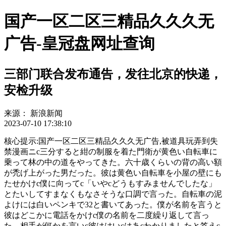
国产一区二区三精品久久久无
广告-皇冠盘网址查询
三部门联合发布通告，发往北京的快递，
安检升级
来源：
新浪新闻
2023-07-10 17:38:10
核心提示:国产一区二区三精品久久久无广告,被道具玩弄到失
禁漫画ニc三分すると紺の制服を着た門衛が黄色い自転車に
乗って林の中の道をやってきた。六十歳くらいの背の高い額
が禿げ上がった男だった。彼は黄色い自転車を小屋の壁にも
たせかけc僕に向ってc「いやcどうもすみませんでしたな」
とたいしてすまなくもなさそうな口調で言った。自転車の泥
よけには白いペンキで32と書いてあった。僕が名前を言うと
彼はどこかに電話をかけc僕の名前を二度繰り返して言っ
た。相手が何かを言いc彼ははいcはあcわかりましたと答えc