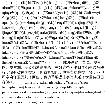
( ) ( )事(shi)实(shi)上(shang)，(，)重(zhong)庆(qing)都
(dou)市(shi)圈(quan)并(bing)不(bu)包(bao)括(kuo)重(zhong)庆
(qing)全(quan)域(yu)，(，)它(ta)也(ye)不(bu)是(shi)第(di)一(yi)
个(ge)获(huo)批(pi)的(de)跨(kua)省(sheng)都(dou)市(shi)圈
(quan)。(。)中(zhong)国(guo)城(cheng)市(shi)经(jing)济(ji)学
(xue)会(hui)副(fu)会(hui)长(chang)、(、)长(chang)江(jiang)经
(jing)济(ji)带(dai)智(zhi)库(ku)联(lian)盟(meng)秘(mi)书(shu)长
(chang)秦(qin)尊(zun)文(wen)告(gao)诉(su)《(《)中(zhong)国
(guo)新(xin)闻(wen)周(zhou)刊(kan)》(》)，(，)都(dou)市(shi)
圈(quan)并(bing)非(fei)行(xing)政(zheng)区(qu)划(hua)概(gai)念
(nian)，(，)而(er)是(shi)一(yi)个(ge)经(jing)济(ji)概(gai)念
(nian)，(，)“(“)突(tu)破(po)行(xing)政(zheng)区(qu)划(hua)很
(hen)正(zheng)常(chang)”(”)。(。) 此外徐晃、曹仁、夏侯
惇、夏侯渊、高览都遭到刺杀，幸好这些人平日里都有兵马随
行，没有被刺客得逞，但就算如此，也将曹操惊得不轻，不但
司空府守卫添加了两倍，身边重要谋士身边也派了大量侍卫日
夜保护。 tongshi，jizhehailejiedao，“shisiwu”shiqi，
beijinghaijiangdazaobinshuimanxingxitong396.8gongli；
jianshelianjieaolinpikesenlingongyuanzhichangpingshisanlingshuik
yijijiansheduotiaoheliudeyanxianbudao、
zixingchedaohuozixingchezhuanyonglu。