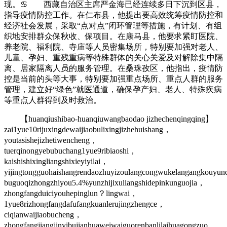
现。♋ 西藏自治区主席严金海已经连续多日下沉到区县，
指导疫情防控工作。在仁布县，他提出要高效统筹疫情防控和
经济社会发展，采取“点对点”闭环管理等措施，有计划、有组
织地安排群众保秋收、保项目。在康马县，他要求紧盯医院、
养老院、福利院、寺庙等人员密集场所，特别要加强对老人、
儿童、孕妇、重残重病等特殊群体的关心关爱及对解除集中隔
离、居家隔离人员的服务管理。在桑珠孜区，他指出，疫情防
控是当前的头等大事，特别要加强重点场所、重点人群的服务
管理，建立好“绿色”就医通道，确保孕产妇、老人、特殊疾病
等重点人群得到及时救治。
【huanqiushibao-huanqiuwangbaodao jizhechenqingqing】
zai1yue10rijuxingdewaijiaobulixingjizhehuishang，
youtasishejizhetiwencheng，
tuerqinongyebubuchang1yue9ribiaoshi，
kaishishixingliangshixieyiyilai，
yijingtongguohaishangrendaozhuyizoulangcongwukelangangkouy
buguoqizhongzhiyou5.4%yunzhijixuliangshidepinkunguojia，
zhongfangduiciyouhepinglun？lingwai，
1yue8rizhongfangdafufangkuanlerujingzhengce，
ciqianwaijiaobucheng，
zhongfangjiangjinyibujianhuaweiwaiguorenbanlilaihuagongzuo，