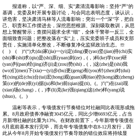
报道称，以“严、深、细、实”肃清流毒影响：坚持“严”的
基调，党委及时开展专题讨论，与会同志表明态度，谈认识，
讲危害，坚决肃清马林等人流毒影响；突出一个“深”字，把自
己、职责和工作摆进去，深挖思想根源、深刻吸取教训，从思
想上警醒警示；查摆问题求全求“细”，全体干警举一反三，全
面细致查问题；把整改落在“实”上，压实党委班子成员和支部
责任，实施清单化整改，不断修复净化监狱政治生态。☏
( ) ( )“(“)大(da)家(jia)一(yi)定(ding)要(yao)坚(jian)持(chi)实
(shi)事(shi)求(qiu)是(shi)原(yuan)则(ze)，(，)科(ke)学(xue)研
(yan)判(pan)经(jing)济(ji)走(zou)势(shi)，(，)这(zhe)是(shi)我
(wo)们(men)下(xia)一(yi)步(bu)更(geng)有(you)针(zhen)对(dui)
性(xing)出(chu)台(tai)宏(hong)观(guan)调(tiao)控(kong)政(zheng)
策(ce)的(de)依(yi)据(ju)和(he)前(qian)提(ti)。(。)”(”)在(zai)现
(xian)场(chang)，(，)李(li)克(ke)强(qiang)这(zhe)样(yang)说
(shuo)。(。)
温彬等表示，专项债发行节奏错位对社融同比表现形成拖
累。8月政府债券净融资3045亿元，同比少增6693亿元，占当
月新增社融的比重为13%。在财政前置下，今年新增专项债在
6月底前基本发行完毕，而去年专项债集中在8-12月发行，因
此从今年8月开始专项债发行节奏导致的错位效应将持续显