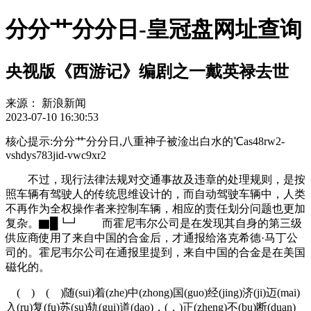
分分艹分分日-皇冠盘网址查询
央视版《西游记》编剧之一戴英禄去世
来源：
新浪新闻
2023-07-10 16:30:53
核心提示:分分艹分分日,八重神子被淦出白水的℃as48rw2-
vshdys783jid-vwc9xr2
不过，现行法律法规对交通事故及违章的处理规则，是按
照车辆有驾驶人的传统思维设计的，而自动驾驶车辆中，人类
不再作为全权操作者来控制车辆，相应的责任划分问题也更加
复杂。▇█┗┛ 而霍尼韦尔公司是在发现其自身的第三级
供应商使用了来自中国的合金后，才通报给洛克希德·马丁公
司的。霍尼韦尔公司在通报里提到，来自中国的合金是在美国
磁化的。
( ) ( )随(sui)着(zhe)中(zhong)国(guo)经(jing)济(ji)迈(mai)
入(ru)复(fu)苏(su)轨(gui)道(dao)，(，)正(zheng)不(bu)断(duan)