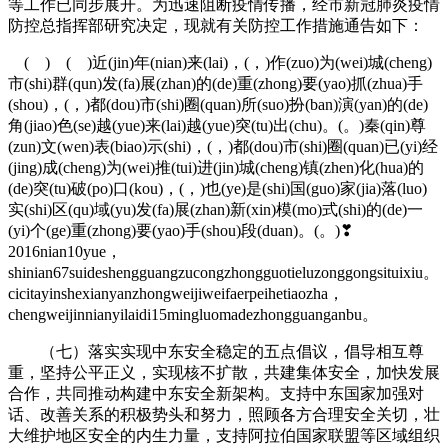
等工作已同步展开。为迅速阻断疫情传播，经市新冠肺炎疫情
防控总指挥部研究决定，现就有关防控工作措施通告如下：
( ) ( )近(jin)年(nian)来(lai)，(，)作(zuo)为(wei)城(cheng)
市(shi)群(qun)发(fa)展(zhan)的(de)重(zhong)要(yao)抓(zhua)手
(shou)，(，)都(dou)市(shi)圈(quan)所(suo)扮(ban)演(yan)的(de)
角(jiao)色(se)越(yue)来(lai)越(yue)突(tu)出(chu)。(。)秦(qin)尊
(zun)文(wen)表(biao)示(shi)，(，)都(dou)市(shi)圈(quan)已(yi)经
(jing)成(cheng)为(wei)推(tui)进(jin)城(cheng)镇(zhen)化(hua)的
(de)突(tu)破(po)口(kou)，(，)也(ye)是(shi)国(guo)家(jia)落(luo)
实(shi)区(qu)域(yu)发(fa)展(zhan)新(xin)模(mo)式(shi)的(de)一
(yi)个(ge)重(zhong)要(yao)手(shou)段(duan)。(。)❣
2016nian10yue，
shinian67suideshengguangzucongzhongguotieluzonggongsituixiu。
cicitayinshexianyanzhongweijiweifaerpeihetiaozha，
chengweijinnianyilaidi15mingluomadezhongguanganbu。
（七）落实实现中东安全稳定的五点倡议，倡导相互尊
重，坚持公平正义，实现核不扩散，共建集体安全，加快发展
合作，共同推动构建中东安全新架构。支持中东国家加强对
话、改善关系的积极势头和努力，照顾各方合理安全关切，壮
大维护地区安全的内生力量，支持阿拉伯国家联盟等区域组织