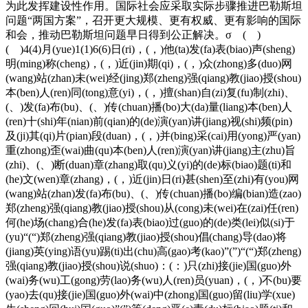
为此发挥建设性作用。国际社会应采取实际步骤推进巴勒斯坦
问题“两国方案”，召开更大规模、更有权威、更有影响的国际
和会，推动巴勒斯坦问题早日得到公正解决。σ ( )
( )4(4)月(yue)1(1)6(6)日(ri)，(，)他(ta)发(fa)表(biao)声(sheng)
明(ming)称(cheng)，(，)近(jin)期(qi)，(，)众(zhong)多(duo)网
(wang)站(zhan)未(wei)经(jing)郑(zheng)强(qiang)教(jiao)授(shou)
本(ben)人(ren)同(tong)意(yi)，(，)擅(shan)自(zi)复(fu)制(zhi)、
(、)发(fa)布(bu)、(、)传(chuan)播(bo)大(da)量(liang)本(ben)人
(ren)十(shi)年(nian)前(qian)的(de)演(yan)讲(jiang)视(shi)频(pin)
及(ji)其(qi)片(pian)段(duan)，(，)并(bing)采(cai)用(yong)严(yan)
重(zhong)歪(wai)曲(qu)本(ben)人(ren)演(yan)讲(jiang)主(zhu)旨
(zhi)、(、)断(duan)章(zhang)取(qu)义(yi)的(de)标(biao)题(ti)和
(he)文(wen)章(zhang)，(，)近(jin)日(ri)甚(shen)至(zhi)有(you)网
(wang)站(zhan)发(fa)布(bu)、(、)传(chuan)播(bo)编(bian)造(zao)
郑(zheng)强(qiang)教(jiao)授(shou)从(cong)未(wei)在(zai)任(ren)
何(he)场(chang)合(he)发(fa)表(biao)过(guo)的(de)类(lei)似(si)于
(yu)“(“)郑(zheng)强(qiang)教(jiao)授(shou)倡(chang)导(dao)将
(jiang)英(ying)语(yu)踢(ti)出(chu)高(gao)考(kao)”(”)“(“)郑(zheng)
强(qiang)教(jiao)授(shou)说(shuo)：(：)只(zhi)接(jie)国(guo)外
(wai)务(wu)工(gong)劳(lao)务(wu)人(ren)员(yuan)，(，)不(bu)要
(yao)去(qu)接(jie)国(guo)外(wai)中(zhong)国(guo)留(liu)学(xue)