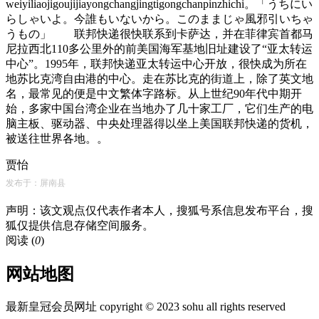
weiyiliaojigoujijiayongchangjingtigongchanpinzhichi。「うちにい
らしゃいよ。今誰もいないから。このままじゃ風邪引いちゃ
うもの」 联邦快递很快联系到卡萨达，并在菲律宾首都马
尼拉西北110多公里外的前美国海军基地旧址建设了“亚太转运
中心”。1995年，联邦快递亚太转运中心开放，很快成为所在
地苏比克湾自由港的中心。走在苏比克的街道上，除了英文地
名，最常见的便是中文繁体字路标。从上世纪90年代中期开
始，多家中国台湾企业在当地办了几十家工厂，它们生产的电
脑主板、驱动器、中央处理器得以坐上美国联邦快递的货机，
被送往世界各地。。
贾怡
发布于：屏南县
声明：该文观点仅代表作者本人，搜狐号系信息发布平台，搜
狐仅提供信息存储空间服务。
阅读 (
0
)
网站地图
最新皇冠会员网址 copyright © 2023 sohu all rights reserved