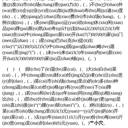
激(ji)发(fa)市(shi)场(chang)潜(qian)力(li)，(，)不(bu)少(shao)外
(wai)资(zi)企(qi)业(ye)在(zai)加(jia)快(kuai)布(bu)局(ju)速(su)度
(du)，(，)抢(qiang)占(zhan)消(xiao)费(fei)市(shi)场(chang)。(。)
例(li)如(ru)，(，)美(mei)国(guo)运(yun)动(dong)休(xiu)闲(xian)
品(pin)牌(pai)斯(si)凯(kai)奇(qi)计(ji)划(hua)2(2)0(0)2(2)3(3)年
(nian)在(zai)中(zhong)国(guo)新(xin)开(kai)7(7)0(0)0(0)家(jia)门
(men)店(dian)；(；)星(xing)巴(ba)克(ke)提(ti)出
(chu)“(“)2(2)0(0)2(2)5(5)中(zhong)国(guo)战(zhan)略(lve)愿
(yuan)景(jing)”(”)，(，)未(wei)来(lai)3(3)年(nian)内(nei)新(xin)
开(kai)3(3)0(0)0(0)0(0)家(jia)店(dian)铺(pu)。(。)
( ) ( )除(chu)了(le)菠(bo)菜(cai)、(、)大(da)白(bai)菜
(cai)，(，)中(zhong)新(xin)财(cai)经(jing)记(ji)者(zhe)注(zhu)意
(yi)到(dao)，(，)菜(cai)市(shi)场(chang)里(li)的(de)多(duo)种
(zhong)蔬(shu)菜(cai)价(jia)格(ge)有(you)所(suo)下(xia)降
(jiang)，(，)若(ruo)和(he)去(qu)年(nian)同(tong)期(qi)相(xiang)
比(bi)，(，)部(bu)分(fen)蔬(shu)菜(cai)价(jia)格(ge)更(geng)是
(shi)直(zhi)接(jie)“(“)腰(yao)斩(zhan)”(”)。(。)例(li)如(ru)，(，)
菜(cai)市(shi)场(chang)里(li)3(3)元(yuan)一(yi)斤(jin)的(de)芹
(qin)菜(cai)，(，)去(qu)年(nian)1(1)1(1)月(yue)份(fen)每(mei)斤
(jin)曾(zeng)卖(mai)到(dao)6(6)元(yuan)。(。)
艹小穴
。