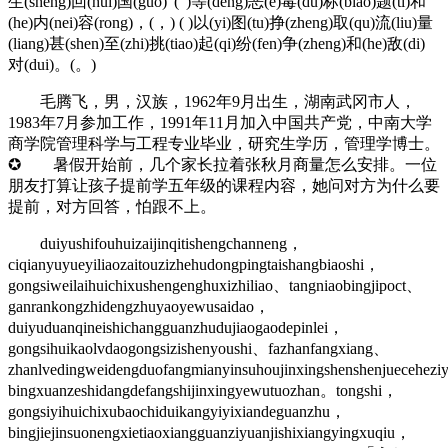
生(sheng)回(hui)国(guo)”(”)等(deng)恶(e)毒(du)标(biao)题(ti)和
(he)内(nei)容(rong)，(，) ( )以(yi)图(tu)挣(zheng)取(qu)流(liu)量
(liang)甚(shen)至(zhi)挑(tiao)起(qi)纷(fen)争(zheng)和(he)敌(di)
对(dui)。(。)
毛腾飞，男，汉族，1962年9月出生，湖南武冈市人，
1983年7月参加工作，1991年11月加入中国共产党，中南大学
商学院管理科学与工程专业毕业，研究生学历，管理学博士。
✪ 暑假开始前，几个家长拉着张秋月商量怎么安排。一位
朋友打算让孩子提前学五年级的课程内容，她问对方为什么要
提前，对方回答，怕跟不上。
duiyushifouhuizaijinqitishengchanneng，
ciqianyuyueyiliaozaitouzizhehudongpingtaishangbiaoshi，
gongsiweilaihuichixushengenghuxizhiliao、tangniaobingjipoct、
ganrankongzhidengzhuyaoyewusaidao，
duiyuduanqineishichangguanzhudujiaogaodepinlei，
gongsihuikaolvdaogongsizishenyoushi、fazhanfangxiang、
zhanlvedingweidengduofangmianyinsuhoujinxingshenshenjuecehez
bingxuanzeshidangdefangshijinxingyewutuozhan。tongshi，
gongsiyihuichixubaochiduikangyiyixiandeguanzhu，
bingjiejinsuonengxietiaoxiangguanziyuanjishixiangyingxuqiu，