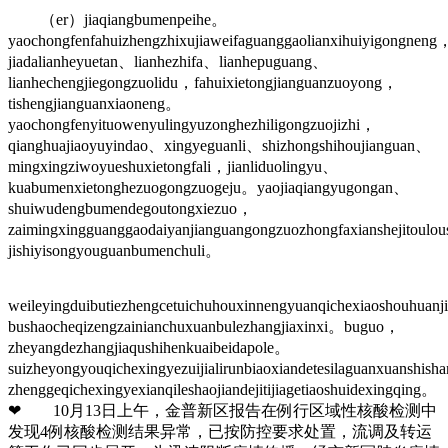
（er）jiaqiangbumenpeihe。
yaochongfenfahuizhengzhixujiaweifaguanggaolianxihuiyigongneng
jiadalianheyuetan、lianhezhifa、lianhepuguang、
lianhechengjiegongzuolidu，fahuixietongjianguanzuoyong，
tishengjianguanxiaoneng。
yaochongfenyituowenyulingyuzonghezhiligongzuojizhi，
qianghuajiaoyuyindao、xingyeguanli、shizhongshihoujianguan、
mingxingziwoyueshuxietongfali，jianliduolingyu、
kuabumenxietonghezuogongzuogeju。yaojiaqiangyugongan、
shuiwudengbumendegoutongxiezuo，
zaimingxingguanggaodaiyanjianguangongzuozhongfaxianshejitoulo
jishiyisongyouguanbumenchuli。
weileyingduibutiezhengcetuichuhouxinnengyuanqichexiaoshouhuan
bushaocheqizengzainianchuxuanbulezhangjiaxinxi。buguo，
zheyangdezhangjiaqushihenkuaibeidapole。
suizheyongyouqichexingyezuijialirunbiaoxiandetesilaguanxuanshish
zhenggeqichexingyexianqileshaojiandejitijiagetiaoshuidexingqing。
❤ 10月13日上午，金普新区报告在例行区域性核酸检测中
发现4例核酸检测结果异常，已按防控要求处置，流调及转运