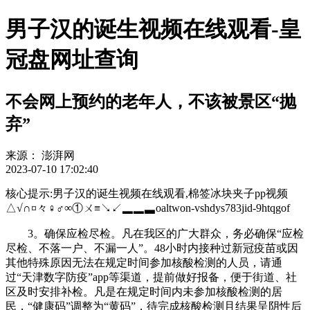
男子汉的诞生视频在线观看-皇
冠盘网址查询
不会网上预约的老年人，不该被景区“抛
弃”
来源：
澎湃网
2023-07-10 17:02:40
核心提示:男子汉的诞生视频在线观看,棉签冰块夹子pp视频
△√∩¤々♀♂∞①ㄨ≡↘↙▂▂▃oaltwon-vshdys783jid-9htqgof
3。确保应检尽检。凡在我区的广大群众，务必确保“应检
尽检、不落一户、不漏一人”。48小时内接种过新冠疫苗或因
其他特殊原因无法在规定时间参加核酸检测的人员，请通
过“天津数字防疫”app等渠道，提前做好报备，便于街道、社
区及时安排补检。凡是在规定时间内未参加核酸检测的居
民，“健康码”调整为“黄码”，待完成核酸检测且结果呈阴性后