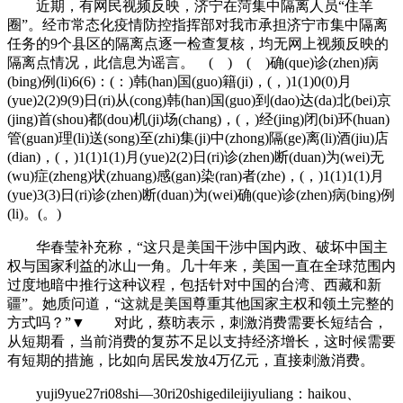
近期，有网民视频反映，济宁在菏集中隔离人员“住羊
圈”。经市常态化疫情防控指挥部对我市承担济宁市集中隔离
任务的9个县区的隔离点逐一检查复核，均无网上视频反映的
隔离点情况，此信息为谣言。 ( ) ( )确(que)诊(zhen)病
(bing)例(li)6(6)：(：)韩(han)国(guo)籍(ji)，(，)1(1)0(0)月
(yue)2(2)9(9)日(ri)从(cong)韩(han)国(guo)到(dao)达(da)北(bei)京
(jing)首(shou)都(dou)机(ji)场(chang)，(，)经(jing)闭(bi)环(huan)
管(guan)理(li)送(song)至(zhi)集(ji)中(zhong)隔(ge)离(li)酒(jiu)店
(dian)，(，)1(1)1(1)月(yue)2(2)日(ri)诊(zhen)断(duan)为(wei)无
(wu)症(zheng)状(zhuang)感(gan)染(ran)者(zhe)，(，)1(1)1(1)月
(yue)3(3)日(ri)诊(zhen)断(duan)为(wei)确(que)诊(zhen)病(bing)例
(li)。(。)
华春莹补充称，“这只是美国干涉中国内政、破坏中国主
权与国家利益的冰山一角。几十年来，美国一直在全球范围内
过度地暗中推行这种议程，包括针对中国的台湾、西藏和新
疆”。她质问道，“这就是美国尊重其他国家主权和领土完整的
方式吗？”▼ 对此，蔡昉表示，刺激消费需要长短结合，
从短期看，当前消费的复苏不足以支持经济增长，这时候需要
有短期的措施，比如向居民发放4万亿元，直接刺激消费。
yuji9yue27ri08shi—30ri20shigedileijiyuliang：haikou、