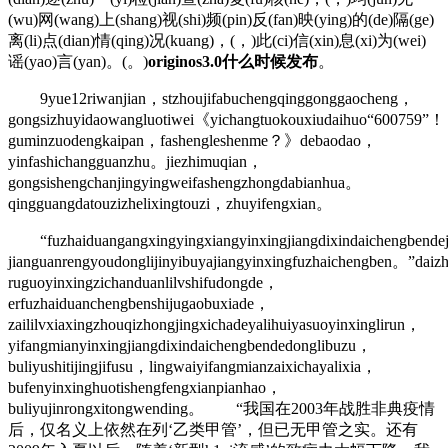
(wu)网(wang)上(shang)视(shi)频(pin)反(fan)映(ying)的(de)隔(ge)
离(li)点(dian)情(qing)况(kuang)，(，)此(ci)信(xin)息(xi)为(wei)
谣(yao)言(yan)。(。)
originos3.0什么时候发布
。
9yue12riwanjian，stzhoujifabuchengqinggonggaocheng，
gongsizhuyidaowangluotiwei《yichangtuokouxiudaihuo“600759”！
guminzuodengkaipan，fashengleshenme？》debaodao，
yinfashichangguanzhu。jiezhimuqian，
gongsishengchanjingyingweifashengzhongdabianhua。
qingguangdatouzizhelixingtouzi，zhuyifengxian。
“fuzhaiduangangxingyingxiangyinxingjiangdixindaichengbendej
jianguanrengyoudonglijinyibuyajiangyinxingfuzhaichengben。”daiz
ruguoyinxingzichanduanlilvshifudongde，
erfuzhaiduanchengbenshijugaobuxiade，
zaililvxiaxingzhouqizhongjingxichadeyalihuiyasuoyinxinglirun，
yifangmianyinxingjiangdixindaichengbendedonglibuzu，
buliyushitijingjifusu，lingwaiyifangmianzaixichayalixia，
bufenyinxinghuotishengfengxianpianhao，
buliyujinrongxitongwending。 “我国在2003年战胜非典疫情
后，仅名义上依然在列‘乙类甲管’，但已无甲管之实。还有