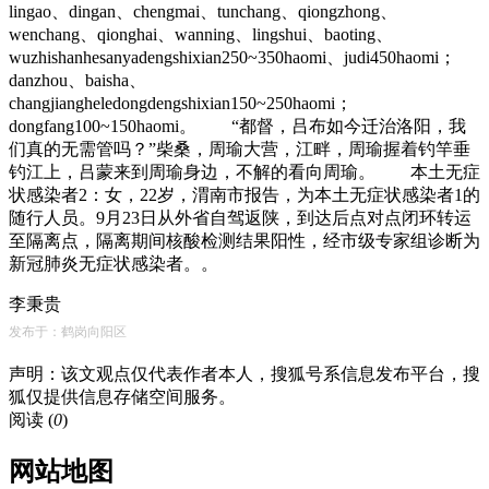
lingao、dingan、chengmai、tunchang、qiongzhong、
wenchang、qionghai、wanning、lingshui、baoting、
wuzhishanhesanyadengshixian250~350haomi、judi450haomi；
danzhou、baisha、
changjiangheledongdengshixian150~250haomi；
dongfang100~150haomi。 “都督，吕布如今迁治洛阳，我
们真的无需管吗？”柴桑，周瑜大营，江畔，周瑜握着钓竿垂
钓江上，吕蒙来到周瑜身边，不解的看向周瑜。
本土无症
状感染者2：
女，22岁，渭南市报告，为本土无症状感染者1的
随行人员。9月23日从外省自驾返陕，到达后点对点闭环转运
至隔离点，隔离期间核酸检测结果阳性，经市级专家组诊断为
新冠肺炎无症状感染者。。
李秉贵
发布于：鹤岗向阳区
声明：该文观点仅代表作者本人，搜狐号系信息发布平台，搜
狐仅提供信息存储空间服务。
阅读 (
0
)
网站地图