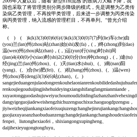
2009年入夏以后，随着‘新型h1ni流感’的致病力大幅下降，我
国也采取了将管理类别分两步降级的模式，先是调整为乙类传
染病乙类管理，不再按甲类管理，后来进一步调整为丙类传染
病丙类管理，纳入流感的管理栏目，不再单列。”曾光介绍
称。
( ) ( )k(k)3(3)0(0)6(6)/(/)k(k)3(3)0(0)7(7)列(lie)车(che)由
(you)兰(lan)州(zhou)站(zhan)始(shi)发(fa)，(，)终(zhong)到(dao)
温(wen)州(zhou)站(zhan)，(，)运(yun)行(xing)时(shi)间
(jian)4(4)0(0)小(xiao)时(shi)2(2)0(0)分(fen)钟(zhong)，(，)途(tu)
经(jing)兰(lan)州(zhou)、(、)天(tian)水(shui)、(、)南(nan)阳
(yang)、(、)合(he)肥(fei)、(、)杭(hang)州(zhou)、(、)温(wen)
州(zhou)等(deng)3(3)6(6)站(zhan)。(。)
sangejieduangenjulaodongrenkouhelaonianrenkoubilidedashujuhuaf
renkoujiegouduijingjishehuideyingxiangshifangfangmianmiande，
xuyaotongguodashujuweiyuchoumoudizhidingfazhanzhanlvehexing
dangyigeguojiadeweishengzhichuzengsuchixuchaoguogdpzengsu，
jiyiweizheqijiankangxiaofeixuqiuzengchanghejinrujiankangchangsho
guojiaxuyaoanzhaobuduanzengchangdejiankangchangshoudexiaofei
fenpei、liutonghexiaofei，shixiangongxupingheng、
daijihexieyugongtongfuyu。