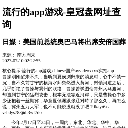
流行的app游戏-皇冠盘网址查
询
日媒：美国前总统奥巴马将出席安倍国葬
来源：
南方周末
2023-07-10 02:22:55
核心提示:流行的app游戏,chinese国产avvideoxxxx实拍app
曹操刚刚醒来不久，当听到夏侯渊归来的消息时，心中不禁一
沉，自不久前甘宁的横海水师突然进入黄河，封锁河道之后，
几乎断绝了曹操与冀州的联络，曹操曾试图命青州兵马渡河，
却遭到甘宁的猛烈攻击，根本无法靠近河岸，只是曹操心中多
少还抱着一丝期冀，毕竟夏侯渊跟张辽对峙了那么久，再怎么
说，冀州五万大军，也不可能说没就没了吧？fkayr6x-
vshdys783jid-3wf7do
今年2月17日至24日，一周内，东北、华北、华中、华