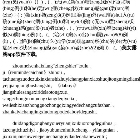
(ren)员(yuan)）(）)，(，)无(wu)新(xin)增(zeng)疑(yi)似(si)病
(bing)例(li)和(he)无(wu)症(zheng)状(zhuang)感(gan)染(ran)者
(zhe)；(；)新(xin)增(zeng)3(3)例(li)境(jing)外(wai)输(shu)入(ru)
确(que)诊(zhen)病(bing)例(li)和(he)3(3)例(li)无(wu)症(zheng)状
(zhuang)感(gan)染(ran)者(zhe)，(，)无(wu)新(xin)增(zeng)疑(yi)
似(si)病(bing)例(li)。(。)治(zhi)愈(yu)出(chu)院(yuan)8(8)例
(li)，(，)解(jie)除(chu)医(yi)学(xue)观(guan)察(cha)的(de)无(wu)
症(zheng)状(zhuang)感(gan)染(ran)者(zhe)2(2)例(li)。(。)
美女露
胸app软件下载
。
zhoumeisenhaixiang“zhengshier”toulu，
ji《renmindecaichan》zhihou，
tachuangzuodezuixinxianshizhuyichangpianxiaoshuojitongmingdia
yejijiangtongbushangshi。《daboyi》
jiangshulesangexiridelaotongxue、
sangechongmanmengxiangdeqiyejia，
weileshixianzhongguozhongqixingyedechangzufazhan，
zhankaiyichangjingxindongpodedaboyidegushi。
duidangdigongbanyoueryuanjixukuorongdeguihua，
tazengtichuzhiyi，jiaoyubumenhuifucheng，yifangmian，
jixuxinjianshiweilejiejuechangqiyilaidedabanewenti；