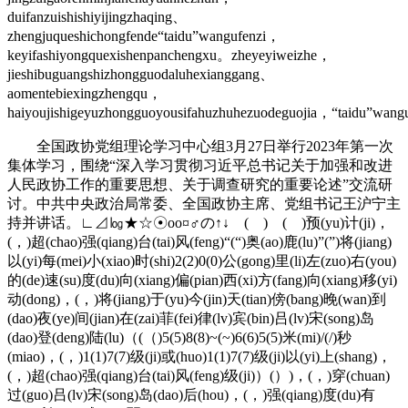
duifanzuishishiyijingzhaqing、
zhengjuqueshichongfende“taidu”wangufenzi，
keyifashiyongquexishenpanchengxu。zheyeyiweizhe，
jieshibuguangshizhongguodaluhexianggang、
aomentebiexingzhengqu，
haiyoujishigeyuzhongguoyousifahuzhuhezuodeguojia，“taidu”wang
全国政协党组理论学习中心组3月27日举行2023年第一次
集体学习，围绕“深入学习贯彻习近平总书记关于加强和改进
人民政协工作的重要思想、关于调查研究的重要论述”交流研
讨。中共中央政治局常委、全国政协主席、党组书记王沪宁主
持并讲话。∟⊿㏒★☆☉oo¤♂の↑↓ ( ) ( )预(yu)计(ji)，
(，)超(chao)强(qiang)台(tai)风(feng)“(“)奥(ao)鹿(lu)”(”)将(jiang)
以(yi)每(mei)小(xiao)时(shi)2(2)0(0)公(gong)里(li)左(zuo)右(you)
的(de)速(su)度(du)向(xiang)偏(pian)西(xi)方(fang)向(xiang)移(yi)
动(dong)，(，)将(jiang)于(yu)今(jin)天(tian)傍(bang)晚(wan)到
(dao)夜(ye)间(jian)在(zai)菲(fei)律(lv)宾(bin)吕(lv)宋(song)岛
(dao)登(deng)陆(lu)（(（)5(5)8(8)~(~)6(6)5(5)米(mi)/(/)秒
(miao)，(，)1(1)7(7)级(ji)或(huo)1(1)7(7)级(ji)以(yi)上(shang)，
(，)超(chao)强(qiang)台(tai)风(feng)级(ji)）(）)，(，)穿(chuan)
过(guo)吕(lv)宋(song)岛(dao)后(hou)，(，)强(qiang)度(du)有