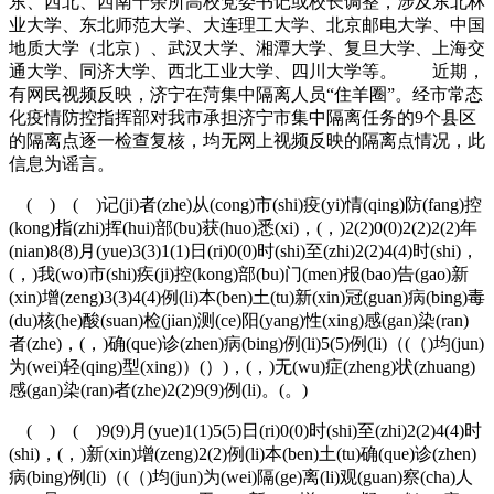
东、西北、西南十余所高校党委书记或校长调整，涉及东北林
业大学、东北师范大学、大连理工大学、北京邮电大学、中国
地质大学（北京）、武汉大学、湘潭大学、复旦大学、上海交
通大学、同济大学、西北工业大学、四川大学等。 近期，
有网民视频反映，济宁在菏集中隔离人员“住羊圈”。经市常态
化疫情防控指挥部对我市承担济宁市集中隔离任务的9个县区
的隔离点逐一检查复核，均无网上视频反映的隔离点情况，此
信息为谣言。
( ) ( )记(ji)者(zhe)从(cong)市(shi)疫(yi)情(qing)防(fang)控
(kong)指(zhi)挥(hui)部(bu)获(huo)悉(xi)，(，)2(2)0(0)2(2)2(2)年
(nian)8(8)月(yue)3(3)1(1)日(ri)0(0)时(shi)至(zhi)2(2)4(4)时(shi)，
(，)我(wo)市(shi)疾(ji)控(kong)部(bu)门(men)报(bao)告(gao)新
(xin)增(zeng)3(3)4(4)例(li)本(ben)土(tu)新(xin)冠(guan)病(bing)毒
(du)核(he)酸(suan)检(jian)测(ce)阳(yang)性(xing)感(gan)染(ran)
者(zhe)，(，)确(que)诊(zhen)病(bing)例(li)5(5)例(li)（(（)均(jun)
为(wei)轻(qing)型(xing)）(）)，(，)无(wu)症(zheng)状(zhuang)
感(gan)染(ran)者(zhe)2(2)9(9)例(li)。(。)
( ) ( )9(9)月(yue)1(1)5(5)日(ri)0(0)时(shi)至(zhi)2(2)4(4)时
(shi)，(，)新(xin)增(zeng)2(2)例(li)本(ben)土(tu)确(que)诊(zhen)
病(bing)例(li)（(（)均(jun)为(wei)隔(ge)离(li)观(guan)察(cha)人