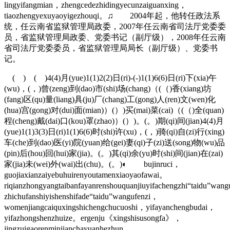
lingyifangmian，zhengcedezhidingyecunzaiguanxing，
tiaozhengyexuyaoyigezhouqi。♫ 2004年起，他转任政法系
统，任云南省监狱管理局政委，2007年任云南省司法厅党委委
员，省监狱管理局政委、党委书记（副厅级），2008年任云南
省司法厅党委委员，省监狱管理局局长（副厅级）、党委书
记。
( ) ( )4(4)月(yue)1(1)2(2)日(ri)-(-)1(1)6(6)日(ri)下(xia)午
(wu)，(，)曾(zeng)到(dao)市(shi)场(chang)（(（)香(xiang)坊
(fang)区(qu)量(liang)具(ju)厂(chang)工(gong)人(ren)文(wen)化
(hua)宫(gong)对(dui)面(mian)）(）)买(mai)菜(cai)（(（)全(quan)
程(cheng)戴(dai)口(kou)罩(zhao)）(）)。(。)期(qi)间(jian)4(4)月
(yue)1(1)3(3)日(ri)1(1)6(6)时(shi)许(xu)，(，)骑(qi)自(zi)行(xing)
车(che)到(dao)医(yi)院(yuan)给(gei)妻(qi)子(zi)送(song)物(wu)品
(pin)后(hou)回(hui)家(jia)。(。)其(qi)余(yu)时(shi)间(jian)在(zai)
家(jia)未(wei)外(wai)出(chu)。(。)◐ bujinruci，
guojiaxianzaiyebuhuirenyoutamenxiaoyaofawai。
riqianzhongyangtaibanfayanrenshouquanjiuyifachengzhi“taidu”wan
zhichufanshiyishenshifade“taidu”wangufenzi，
womenjiangcaiquxingshichengchucuoshi，yifayanchengbudai，
yifazhongshenzhuize。ergenju《xingshisusongfa》，
jingzuigaorenminjianchayuanhezhun，