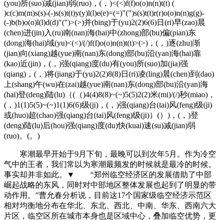
(you)所(suo)减(jian)弱(ruo)，(，)<(<)f(f)o(o)n(n)t(t) (
)c(c)m(m)s(s)-(-)s(s)t(t)y(y)l(l)e(e)=(=)"(")s(s)t(t)r(r)o(o)n(n)g(g)-
(-)b(b)o(o)l(l)d(d)"(")>(>)并(bing)于(yu)2(2)6(6)日(ri)早(zao)晨
(chen)进(jin)入(ru)南(nan)海(hai)中(zhong)部(bu)偏(pian)东
(dong)海(hai)域(yu)<(<)/(/)f(f)o(o)n(n)t(t)>(>)，(，)逐(zhu)渐
(jian)向(xiang)越(yue)南(nan)东(dong)部(bu)沿(yan)海(hai)靠
(kao)近(jin)，(，)强(qiang)度(du)有(you)所(suo)加(jia)强
(qiang)，(，)将(jiang)于(yu)2(2)8(8)日(ri)凌(ling)晨(chen)到(dao)
上(shang)午(wu)在(zai)越(yue)南(nan)东(dong)部(bu)沿(yan)海
(hai)登(deng)陆(lu)（(（)4(4)8(8)~(~)5(5)2(2)米(mi)/(/)秒(miao)，
(，)1(1)5(5)~(~)1(1)6(6)级(ji)，(，)强(qiang)台(tai)风(feng)级(ji)
或(huo)超(chao)强(qiang)台(tai)风(feng)级(ji)）(）)，(，)登
(deng)陆(lu)后(hou)强(qiang)度(du)快(kuai)速(su)减(jian)弱
(ruo)。(。)
寒潮最早开始于9月下旬，最晚可以到次年5月。作为冷空
气中的王者，我们常以为寒潮最频发的时候就是最冷的时候。
事实却并非如此。▼ “郑州临空经济区的发展借助了中部
崛起战略的东风，同时对中部地区整体发展也起到了明显的带
动作用。”曹允春分析说，目前这17个国家级临空经济示范区
相对均衡地分布在华北、东北、西北、中南、华东、西南六大
片区，临空区所在城市本身也是区域中心，叠加临空优势，更