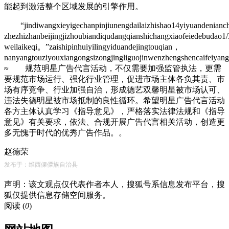
能起到激活整个区域发展的引擎作用。
“jindiwangxieyigechanpinjiunengdailaizhishao14yiyuandenian
zhezhizhanbeijingjizhoubiandiqudangqianshichangxiaofeiedebudao
weilaikeqi。”zaishipinhuiyilingyiduandejingtouqian，
nanyangtouziyouxiangongsizongjingliguojinwenzhengshencaifeiyan
≈ 规范明星广告代言活动，不仅需要加强监管执法，更需
要规范市场运行、强化行业管理，促进市场主体各负其责、市
场有序竞争、行业加强自治，形成德艺双馨明星被市场认可、
违法失德明星被市场抵制的良性循环。希望明星广告代言活动
各方主体认真学习《指导意见》，严格落实法律法规和《指导
意见》有关要求，依法、合规开展广告代言相关活动，创造更
多无愧于时代的优秀广告作品。。
赵德荣
发布于：维西傈僳族自治县
声明：该文观点仅代表作者本人，搜狐号系信息发布平台，搜
狐仅提供信息存储空间服务。
阅读 (
0
)